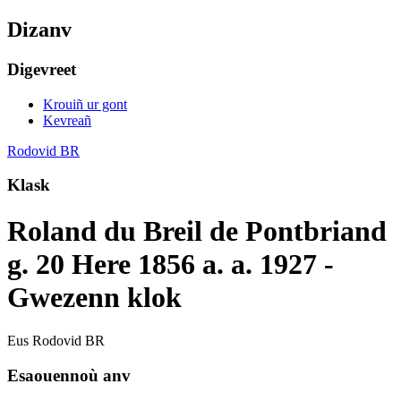
Dizanv
Digevreet
Krouiñ ur gont
Kevreañ
Rodovid BR
Klask
Roland du Breil de Pontbriand
g. 20 Here 1856 a. a. 1927 -
Gwezenn klok
Eus Rodovid BR
Esaouennoù anv