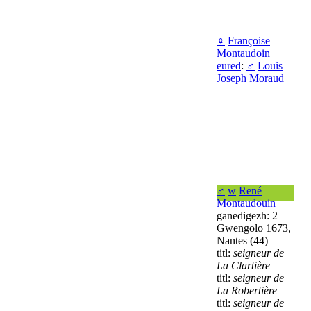
♀
Françoise
Montaudoin
eured
:
♂
Louis
Joseph Moraud
♂
w
René
Montaudouin
ganedigezh: 2
Gwengolo 1673,
Nantes (44)
titl:
seigneur de
La Clartière
titl:
seigneur de
La Robertière
titl:
seigneur de