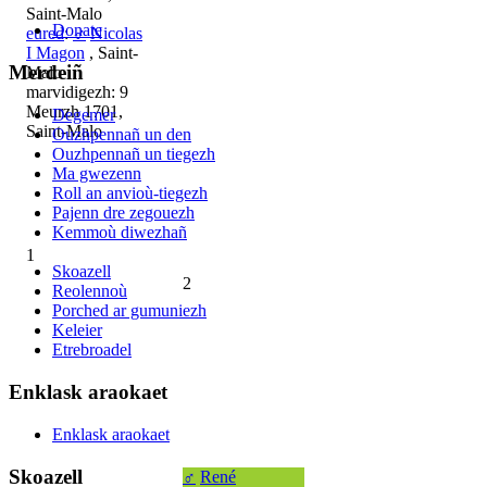
Saint-Malo
Donate
eured
:
♂
Nicolas
I Magon
, Saint-
Merdeiñ
Malo
marvidigezh: 9
Meurzh 1701,
Degemer
Saint-Malo
Ouzhpennañ un den
Ouzhpennañ un tiegezh
Ma gwezenn
Roll an anvioù-tiegezh
Pajenn dre zegouezh
Kemmoù diwezhañ
1
Skoazell
2
Reolennoù
Porched ar gumuniezh
Keleier
Etrebroadel
Enklask araokaet
Enklask araokaet
Skoazell
♂
René