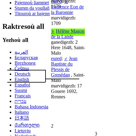
marvidigezh:
eured
:
♀
Pajennoù liammet
1679
Laurence Eon de
Stumm da voullañ
la Baronnie
Titouroù ar bajenn
marvidigezh:
1709
Raktresoù all
♀
Hélène Magon
de la Lande
Yezhoù all
ganedigezh: 2
Here 1648, Saint-
العربية
Malo
Беларуская
eured
:
♂
Jean
Brezhoneg
Baptiste du
Čeština
Plessis de
Deutsch
Grenédan
, Saint-
English
Malo
Español
marvidigezh: 17
Suomi
Gouere 1692,
Français
Rennes
עברית
Bahasa Indonesia
Italiano
日本語
Ქართული
2
Lietuvių
3