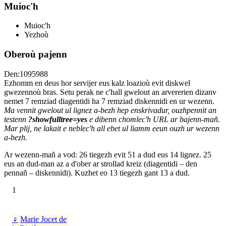
Muioc'h
Muioc'h
Yezhoù
Oberoù pajenn
Den:1095988
Ezhomm en deus hor servijer eus kalz loazioù evit diskwel
gwezennoù bras. Setu perak ne c'hall gwelout an arvererien dizanv
nemet 7 remziad diagentidi ha 7 remziad diskennidi en ur wezenn.
Ma vennit gwelout ul lignez a-bezh hep enskrivadur, ouzhpennit an
testenn
?showfulltree=yes
e dibenn chomlec'h URL ar bajenn-mañ.
Mar plij, ne lakait e neblec'h all ebet ul liamm eeun ouzh ur wezenn
a-bezh.
Ar wezenn-mañ a vod: 26 tiegezh evit 51 a dud eus 14 lignez. 25
eus an dud-man az a d'ober ar strollad kreiz (diagentidi – den
pennañ – diskennidi). Kuzhet eo 13 tiegezh gant 13 a dud.
1
♀
Marie Jocet de