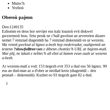
Muioc'h
Yezhoù
Oberoù pajenn
Den:1249135
Ezhomm en deus hor servijer eus kalz loazioù evit diskwel
gwezennoù bras. Setu perak ne c'hall gwelout an arvererien dizanv
nemet 7 remziad diagentidi ha 7 remziad diskennidi en ur wezenn.
Ma vennit gwelout ul lignez a-bezh hep enskrivadur, ouzhpennit an
testenn
?showfulltree=yes
e dibenn chomlec'h URL ar bajenn-mañ.
Mar plij, ne lakait e neblec'h all ebet ul liamm eeun ouzh ur wezenn
a-bezh.
Ar wezenn-mañ a vod: 153 tiegezh evit 353 a dud eus 56 lignez. 99
eus an dud-man az a d'ober ar strollad kreiz (diagentidi – den
pennañ – diskennidi). Kuzhet eo 93 tiegezh gant 82 a dud.
1