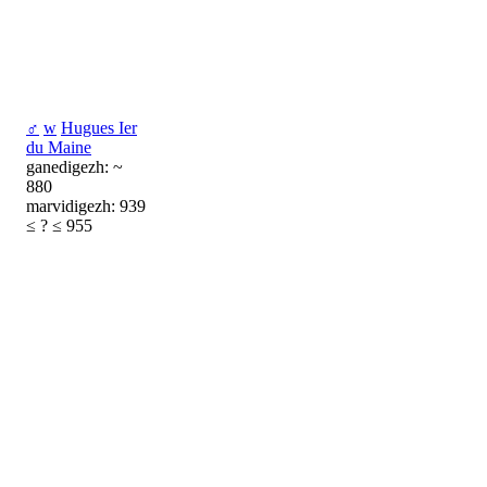
♂
w
Hugues Ier
du Maine
ganedigezh: ~
880
marvidigezh: 939
≤ ? ≤ 955