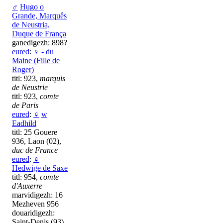
♂
Hugo o
Grande, Marquês
de Neustria,
Duque de França
ganedigezh: 898?
eured
:
♀
- du
Maine (Fille de
Roger)
titl: 923,
marquis
de Neustrie
titl: 923,
comte
de Paris
eured
:
♀
w
Eadhild
titl: 25 Gouere
936, Laon (02),
duc de France
eured
:
♀
Hedwige de Saxe
titl: 954,
comte
d'Auxerre
marvidigezh: 16
Mezheven 956
douaridigezh:
Saint-Denis (93),