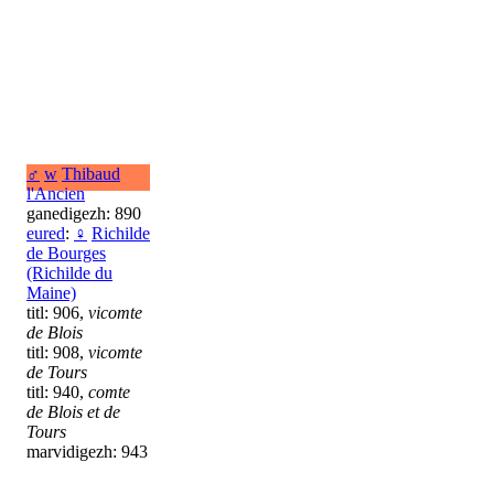
♂
w
Thibaud
l'Ancien
ganedigezh: 890
eured
:
♀
Richilde
de Bourges
(Richilde du
Maine)
titl: 906,
vicomte
de Blois
titl: 908,
vicomte
de Tours
titl: 940,
comte
de Blois et de
Tours
marvidigezh: 943