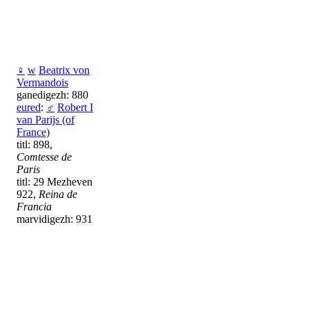
♀
w
Beatrix von
Vermandois
ganedigezh: 880
eured
:
♂
Robert I
van Parijs (of
France)
titl: 898,
Comtesse de
Paris
titl: 29 Mezheven
922,
Reina de
Francia
marvidigezh: 931