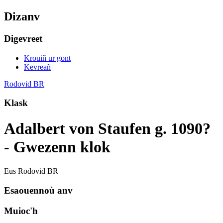
Dizanv
Digevreet
Krouiñ ur gont
Kevreañ
Rodovid BR
Klask
Adalbert von Staufen g. 1090?
- Gwezenn klok
Eus Rodovid BR
Esaouennoù anv
Muioc'h