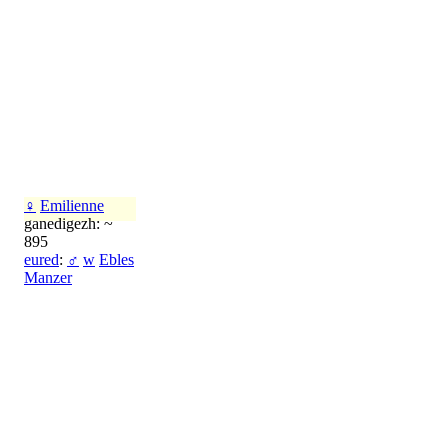
♀
Emilienne
ganedigezh: ~
895
eured
:
♂
w
Ebles
Manzer