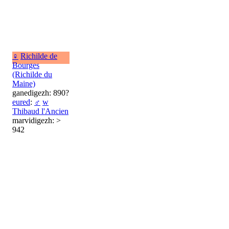
♀
Richilde de
Bourges
(Richilde du
Maine)
ganedigezh: 890?
eured
:
♂
w
Thibaud l'Ancien
marvidigezh: >
942