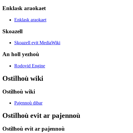
Enklask araokaet
Enklask araokaet
Skoazell
Skoazell evit MediaWiki
An holl yezhoù
Rodovid Engine
Ostilhoù wiki
Ostilhoù wiki
Pajennoù dibar
Ostilhoù evit ar pajennoù
Ostilhoù evit ar pajennoù