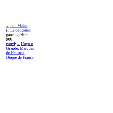
♀
- du Maine
(Fille de Roger)
ganedigezh: ~
900
eured
:
♂
Hugo o
Grande, Marquês
de Neustria,
Duque de França