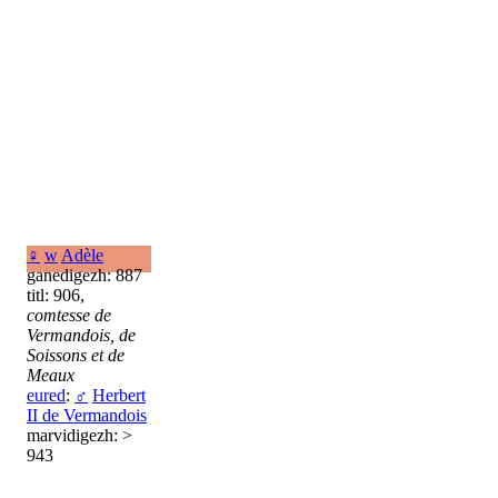
♀
w
Adèle
ganedigezh: 887
titl: 906,
comtesse de
Vermandois, de
Soissons et de
Meaux
eured
:
♂
Herbert
II de Vermandois
marvidigezh: >
943