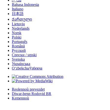
עברית
Bahasa Indonesia
Italiano
日本語
Ქართული
Lietuvių
Nederlands
Norsk
Polski
Português
Română
Русский
Српски / srpski
Svenska
Українська
Oʻzbekcha/ўзбекча
Reolennoù prevezdet
Diwar-benn Rodovid BR
Kemennoù