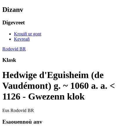
Dizanv
Digevreet
Krouiñ ur gont
Kevreañ
Rodovid BR
Klask
Hedwige d'Eguisheim (de
Vaudémont) g. ~ 1060 a. a. <
1126 - Gwezenn klok
Eus Rodovid BR
Esaouennoù anv