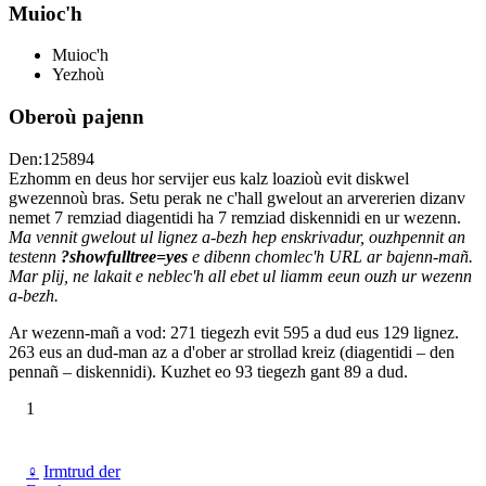
Muioc'h
Muioc'h
Yezhoù
Oberoù pajenn
Den:125894
Ezhomm en deus hor servijer eus kalz loazioù evit diskwel
gwezennoù bras. Setu perak ne c'hall gwelout an arvererien dizanv
nemet 7 remziad diagentidi ha 7 remziad diskennidi en ur wezenn.
Ma vennit gwelout ul lignez a-bezh hep enskrivadur, ouzhpennit an
testenn
?showfulltree=yes
e dibenn chomlec'h URL ar bajenn-mañ.
Mar plij, ne lakait e neblec'h all ebet ul liamm eeun ouzh ur wezenn
a-bezh.
Ar wezenn-mañ a vod: 271 tiegezh evit 595 a dud eus 129 lignez.
263 eus an dud-man az a d'ober ar strollad kreiz (diagentidi – den
pennañ – diskennidi). Kuzhet eo 93 tiegezh gant 89 a dud.
1
♀
Irmtrud der