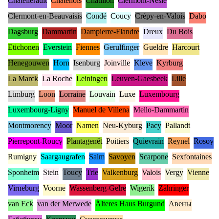
Châtellerault
Châtenois
Châtillon
Clermont-Nesle
Clermont-en-Beauvaisis
Condé
Coucy
Crépy-en-Valois
Dabo
Dagsburg
Dammartin
Dampierre-Flandre
Dreux
Du Bois
Etichonen
Everstein
Fiennes
Gerulfinger
Gueldre
Harcourt
Henegouwen
Horn
Isenburg
Joinville
Kleve
Kyrburg
La Marck
La Roche
Leiningen
Leuven-Gaesbeek
Lille
Limburg
Loon
Lorraine
Louvain
Luxe
Luxembourg
Luxembourg-Ligny
Manuel de Villena
Mello-Dammartin
Montmorency
Moor
Namen
Neu-Kyburg
Pacy
Pallandt
Pierrepont-Roucy
Plantagenêt
Poitiers
Quievrain
Reynel
Rosoy
Rumigny
Saargaugrafen
Salm
Savoyen
Scarpone
Sexfontaines
Sponheim
Stein
Toucy
Trie
Valkenburg
Valois
Vergy
Vienne
Virneburg
Voorne
Wassenberg-Gelre
Wigerik
Zähringer
van Eck
van der Merwede
Älteres Haus Burgund
Авены