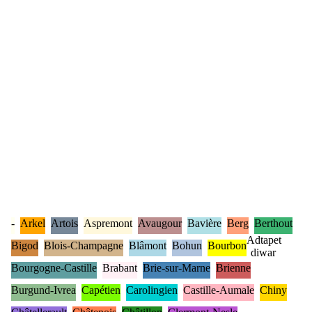
-
Arkel
Artois
Aspremont
Avaugour
Bavière
Berg
Berthout
Adtapet
Bigod
Blois-Champagne
Blâmont
Bohun
Bourbon
diwar
Bourgogne-Castille
Brabant
Brie-sur-Marne
Brienne
Burgund-Ivrea
Capétien
Carolingien
Castille-Aumale
Chiny