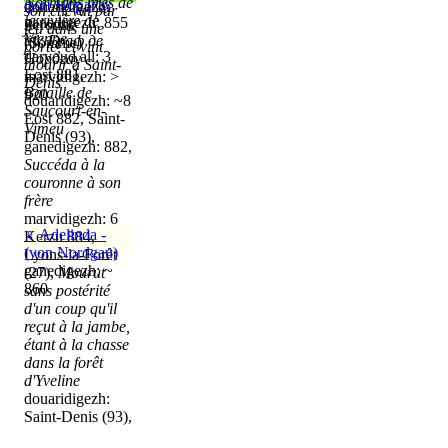
Normans près de
фон Нордгау
douaridigezh:
son cheval par
la rivière de
ganedigezh: 855
Péronne
jeu dans une
Vienne
titl:
Граф де
(Somme)
porte, et vint
darvoud all: 3
Нордгау
mourir à Saint-
Eost 881,
marvidigezh: >
Denis
Bataille de
920
douaridigezh: ~8
Saucourt-en-
Eost 882, Saint-
Vimeu
Denis (93),
ganedigezh: 882,
Succéda à la
couronne à son
frère
marvidigezh: 6
♀
Adelinda -
Kerzu 884,
(von Nordgau)
Lyons-la-Forêt
ganedigezh: ~
(27),
Mourut
860
sans postérité
d'un coup qu'il
reçut à la jambe,
étant à la chasse
dans la forêt
d'Yveline
douaridigezh:
Saint-Denis (93),