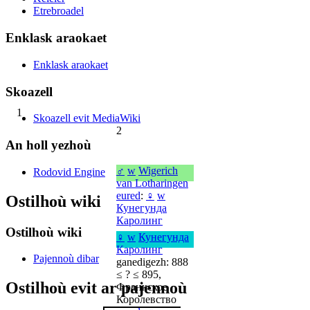
Etrebroadel
Enklask araokaet
Enklask araokaet
Skoazell
1
Skoazell evit MediaWiki
2
An holl yezhoù
♂
w
Wigerich
Rodovid Engine
van Lotharingen
eured
:
♀
w
Ostilhoù wiki
Кунегунда
Каролинг
Ostilhoù wiki
♀
w
Кунегунда
Каролинг
Pajennoù dibar
ganedigezh: 888
≤ ? ≤ 895,
Ostilhoù evit ar pajennoù
Франкское
Королевство