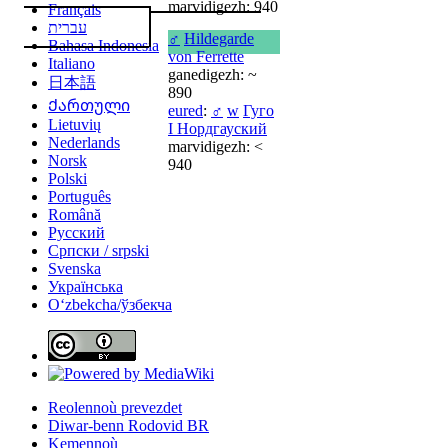
marvidigezh: 940
Français
עברית
♂
Hildegarde
Bahasa Indonesia
von Ferrette
Italiano
ganedigezh: ~
日本語
890
Ქართული
eured
:
♂
w
Гуго
Lietuvių
I Нордгауский
Nederlands
marvidigezh: <
Norsk
940
Polski
Português
Română
Русский
Српски / srpski
Svenska
Українська
Oʻzbekcha/ўзбекча
Reolennoù prevezdet
Diwar-benn Rodovid BR
Kemennoù