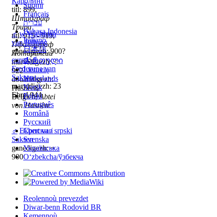
Каролинг
Suomi
titl: 899,
Français
Штадграф
עברית
Трира
Bahasa Indonesia
♂
w
Wichman
titl: 915 - 919,
Italiano
van Billung
Пфальцграф
日本語
ganedigezh: 900?
Лотарингии
eured
:
♀
Ქართული
marvidigezh: <
Frederuna van
Lietuvių
922
Saksen
Nederlands
douaridigezh:
marvidigezh: 23
Norsk
Hastière,
Ebrel 944
Polski
Belgien,
Abtei
Português
von Hastière
Română
Русский
♂
Ekbert van
Српски / srpski
Saksen
Svenska
ganedigezh: ~
Українська
900
Oʻzbekcha/ўзбекча
Reolennoù prevezdet
Diwar-benn Rodovid BR
Kemennoù