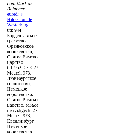
nom Mark de
Billunger.
eured
:
♀
Hildeshuit de
Westerburg
titl: 944,
Барденгавское
графство,
Франковское
королевство,
Святое Римское
царство
titl: 952 ≤ ? ≤ 27
Meurzh 973,
Люнебургское
герцогство,
Немецкое
королевство,
Святое Римское
царство,
герцог
marvidigezh: 27
Meurzh 973,
Кведлинбург,
Немецкое
королевство,