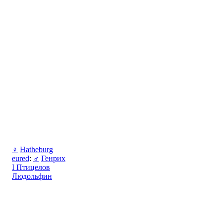
♀
Hatheburg
eured
:
♂
Генрих
I Птицелов
Людольфин