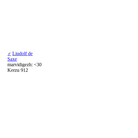
♂
Liudolf de
Saxe
marvidigezh: <30
Kerzu 912