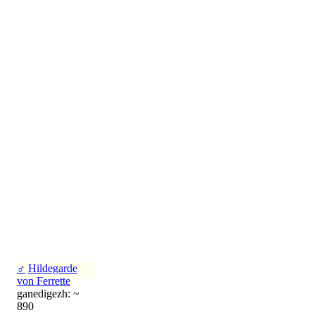
♂
Hildegarde
von Ferrette
ganedigezh: ~
890