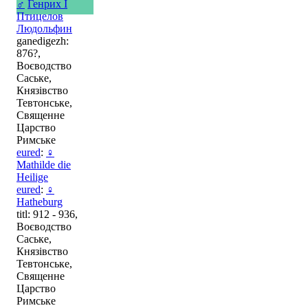
♂
Генрих I
Птицелов
Людольфин
ganedigezh:
876?,
Воєводство
Саське,
Князівство
Тевтонське,
Священне
Царство
Римське
eured
:
♀
Mathilde die
Heilige
eured
:
♀
Hatheburg
titl: 912 - 936,
Воєводство
Саське,
Князівство
Тевтонське,
Священне
Царство
Римське