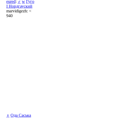
eured
:
♂
w
Гуго
I Нордгауский
marvidigezh: <
940
♀
Ода Саська