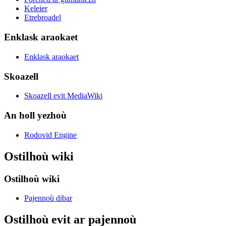
Keleier
Etrebroadel
Enklask araokaet
Enklask araokaet
Skoazell
Skoazell evit MediaWiki
An holl yezhoù
Rodovid Engine
Ostilhoù wiki
Ostilhoù wiki
Pajennoù dibar
Ostilhoù evit ar pajennoù