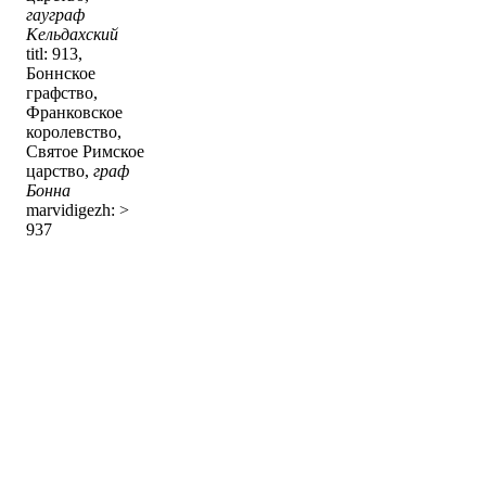
гауграф
Кельдахский
titl: 913,
Боннское
графство,
Франковское
королевство,
Святое Римское
царство,
граф
Бонна
marvidigezh: >
937