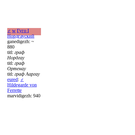
♂
w
Гуго I
Нордгауский
ganedigezh: ~
880
titl:
граф
Нордгау
titl:
граф
Ортенау
titl:
граф Ааргау
eured
:
♂
Hildegarde von
Ferrette
marvidigezh: 940