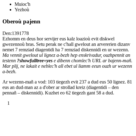
Muioc'h
Yezhoù
Oberoù pajenn
Den:1391778
Ezhomm en deus hor servijer eus kalz loazioù evit diskwel
gwezennoù bras. Setu perak ne c'hall gwelout an arvererien dizanv
nemet 7 remziad diagentidi ha 7 remziad diskennidi en ur wezenn.
Ma vennit gwelout ul lignez a-bezh hep enskrivadur, ouzhpennit an
testenn
?showfulltree=yes
e dibenn chomlec'h URL ar bajenn-mañ.
Mar plij, ne lakait e neblec'h all ebet ul liamm eeun ouzh ur wezenn
a-bezh.
Ar wezenn-mañ a vod: 103 tiegezh evit 237 a dud eus 50 lignez. 81
eus an dud-man az a d'ober ar strollad kreiz (diagentidi – den
pennañ – diskennidi). Kuzhet eo 62 tiegezh gant 58 a dud.
1