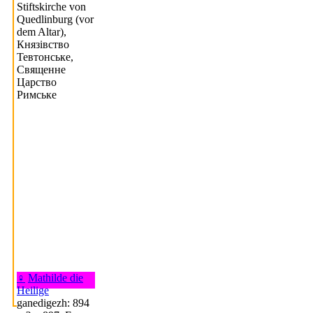
Stiftskirche von
Quedlinburg (vor
dem Altar),
Князівство
Тевтонське,
Священне
Царство
Римське
♀
Mathilde die
Heilige
ganedigezh: 894