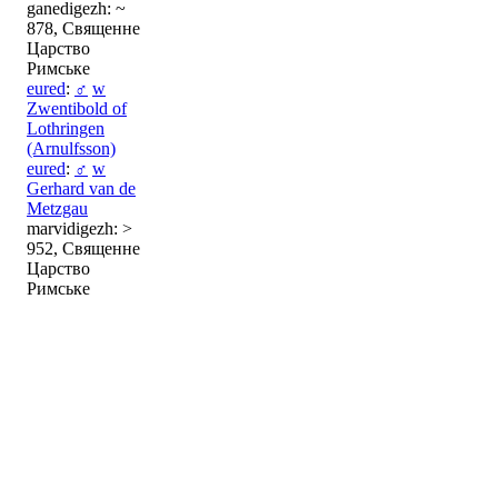
ganedigezh: ~
878, Священне
Царство
Римське
eured
:
♂
w
Zwentibold of
Lothringen
(Arnulfsson)
eured
:
♂
w
Gerhard van de
Metzgau
marvidigezh: >
952, Священне
Царство
Римське