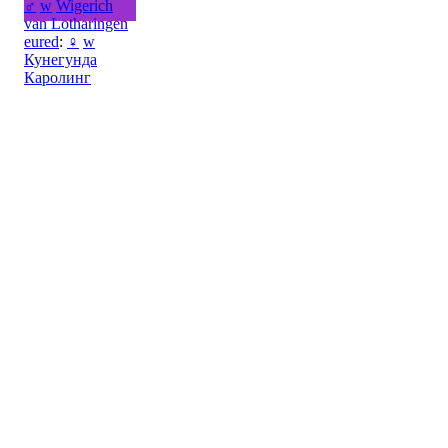
♂
w
Wigerich
van Lotharingen
eured
:
♀
w
Кунегунда
Каролинг