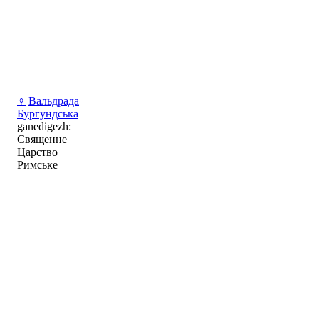
♀
Вальдрада
Бургундська
ganedigezh:
Священне
Царство
Римське