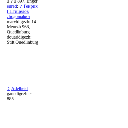
≤ ? ≤ 897, Enger
eured
:
♂
Генрих
I Птицелов
Людольфин
marvidigezh: 14
Meurzh 968,
Quedlinburg
douaridigezh:
Stift Quedlinburg
♀
Adelheid
ganedigezh: ~
885