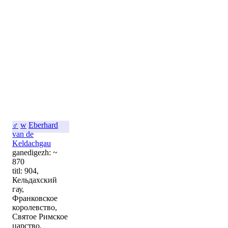
♂
w
Eberhard
van de
Keldachgau
ganedigezh: ~
870
titl: 904,
Кельдахский
гау,
Франковское
королевство,
Святое Римское
царство,