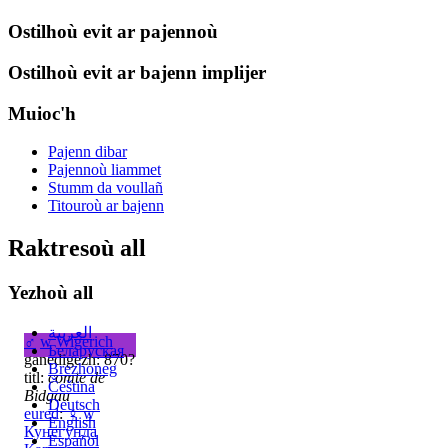
Ostilhoù evit ar pajennoù
Ostilhoù evit ar bajenn implijer
Muioc'h
Pajenn dibar
Pajennoù liammet
Stumm da voullañ
Titouroù ar bajenn
Raktresoù all
Yezhoù all
العربية
♂
w
Wigerich
Беларуская
ganedigezh: 870?
Brezhoneg
titl:
comte de
Čeština
Bidgau
Deutsch
eured
:
♀
w
English
Кунегунда
Español