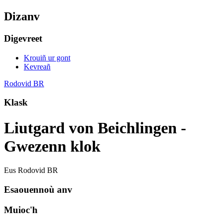
Dizanv
Digevreet
Krouiñ ur gont
Kevreañ
Rodovid BR
Klask
Liutgard von Beichlingen -
Gwezenn klok
Eus Rodovid BR
Esaouennoù anv
Muioc'h