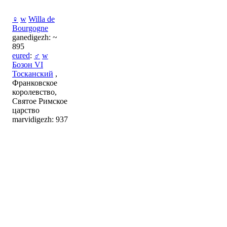
♀
w
Willa de
Bourgogne
ganedigezh: ~
895
eured
:
♂
w
Бозон VI
Тосканский
,
Франковское
королевство,
Святое Римское
царство
marvidigezh: 937