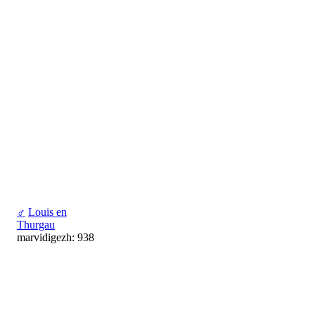
♂
Louis en
Thurgau
marvidigezh: 938