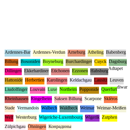
Ardennes-Bar
Ardennes-Verdun
Arneburg
Atheling
Babenberg
Billung
Bosoniden
Boyneburg
Burchardinger
Cuyck
Dagsburg
Adtapet
Dillingen
Ekkehardiner
Etichonen
Ezzonen
Habsburg
Hattonide
Herbertien
Karolingen
Keldachgau
Lausitz
Leuven
diwar
Liudolfinger
Louvain
Luxe
Northeim
Popponide
Querfurt
Rheinhausen
Ringelheim
Saksen Billung
Scarpone
Sklèros
Stade
Vermandois
Walbech
Waldbeck
Weimar
Weimar-Meißen
Welf
Westerburg
Wigeriche-Luxembourg
Wigerik
Zutphen
Zülpichgau
Öhningen
Конрадины