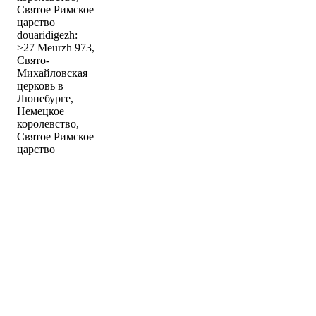
Святое Римское
царство
douaridigezh:
>27 Meurzh 973,
Свято-
Михайловская
церковь в
Люнебурге,
Немецкое
королевство,
Святое Римское
царство