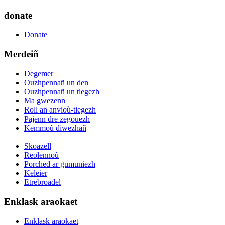
donate
Donate
Merdeiñ
Degemer
Ouzhpennañ un den
Ouzhpennañ un tiegezh
Ma gwezenn
Roll an anvioù-tiegezh
Pajenn dre zegouezh
Kemmoù diwezhañ
Skoazell
Reolennoù
Porched ar gumuniezh
Keleier
Etrebroadel
Enklask araokaet
Enklask araokaet