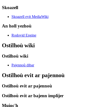
Skoazell
Skoazell evit MediaWiki
An holl yezhoù
Rodovid Engine
Ostilhoù wiki
Ostilhoù wiki
Pajennoù dibar
Ostilhoù evit ar pajennoù
Ostilhoù evit ar pajennoù
Ostilhoù evit ar bajenn implijer
Muioc'h