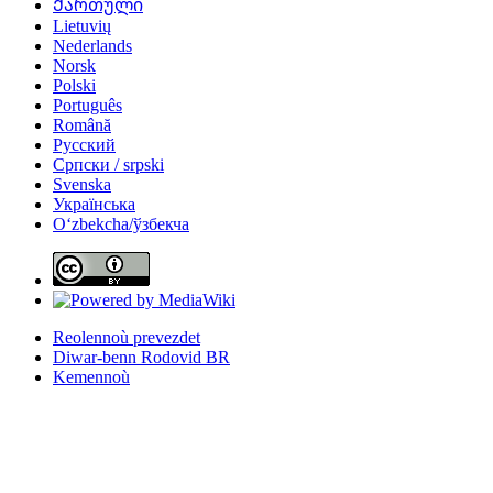
Ქართული
Lietuvių
Nederlands
Norsk
Polski
Português
Română
Русский
Српски / srpski
Svenska
Українська
Oʻzbekcha/ўзбекча
Reolennoù prevezdet
Diwar-benn Rodovid BR
Kemennoù