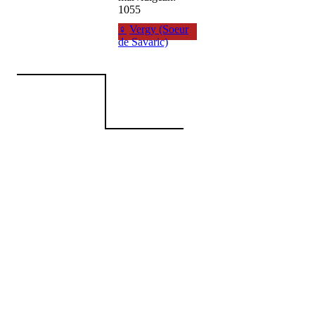
1055
♀
Vergy (Soeur
de Savaric)