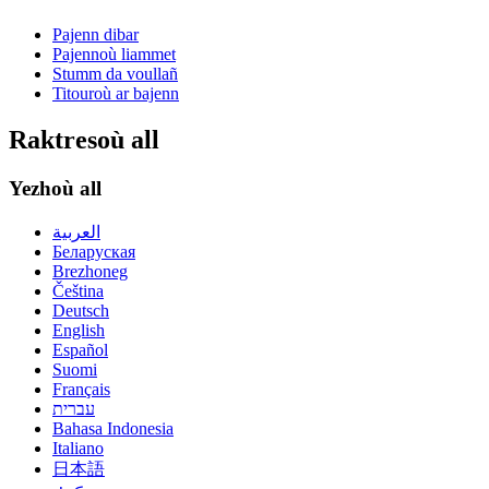
Pajenn dibar
Pajennoù liammet
Stumm da voullañ
Titouroù ar bajenn
Raktresoù all
Yezhoù all
العربية
Беларуская
Brezhoneg
Čeština
Deutsch
English
Español
Suomi
Français
עברית
Bahasa Indonesia
Italiano
日本語