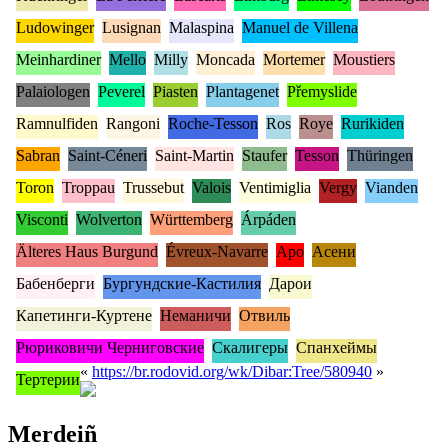
Ludowinger
Lusignan
Malaspina
Manuel de Villena
Meinhardiner
Mello
Milly
Moncada
Mortemer
Moustiers
Palaiologen
Peverel
Piasten
Plantagenet
Přemyslide
Ramnulfiden
Rangoni
Roche-Tesson
Ros
Roye
Rurikiden
Sabran
Saint-Céneri
Saint-Martin
Staufer
Tesson
Thüringen
Toron
Troppau
Trussebut
Valois
Ventimiglia
Vergy
Vianden
Visconti
Wolverton
Württemberg
Árpáden
Älteres Haus Burgund
Évreux-Navarre
Аро
Асени
Бабенберги
Бургундские-Кастилия
Дарои
Капетинги-Куртене
Неманичи
Отвиль
Рюриковичи Черниговские
Скалигеры
Спанхеймы
«
https://br.rodovid.org/wk/Dibar:Tree/580940
»
Тертерии
Merdeiñ