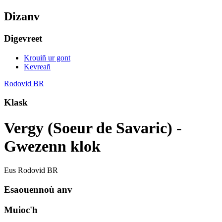
Dizanv
Digevreet
Krouiñ ur gont
Kevreañ
Rodovid BR
Klask
Vergy (Soeur de Savaric) -
Gwezenn klok
Eus Rodovid BR
Esaouennoù anv
Muioc'h