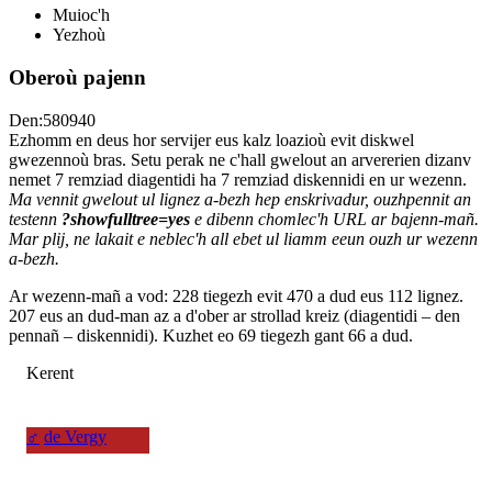
Muioc'h
Yezhoù
Oberoù pajenn
Den:580940
Ezhomm en deus hor servijer eus kalz loazioù evit diskwel
gwezennoù bras. Setu perak ne c'hall gwelout an arvererien dizanv
nemet 7 remziad diagentidi ha 7 remziad diskennidi en ur wezenn.
Ma vennit gwelout ul lignez a-bezh hep enskrivadur, ouzhpennit an
testenn
?showfulltree=yes
e dibenn chomlec'h URL ar bajenn-mañ.
Mar plij, ne lakait e neblec'h all ebet ul liamm eeun ouzh ur wezenn
a-bezh.
Ar wezenn-mañ a vod: 228 tiegezh evit 470 a dud eus 112 lignez.
207 eus an dud-man az a d'ober ar strollad kreiz (diagentidi – den
pennañ – diskennidi). Kuzhet eo 69 tiegezh gant 66 a dud.
Kerent
♂
de Vergy