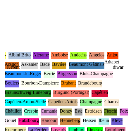
-
Albini Brito
Alérame
Amboise
Andechs
Angelos
Anjou
Adtapet
Aragon
Askanier
Bade
Bavière
Beaumont-Gâtinais
Kerent
diwar
Beaumont-le-Roger
Berrie
Birgersson
Blois-Champagne
Boulers
Bourbon-Dampierre
Brabant
Brandebourg
Braunschweig-Lüneburg
Burgund (Portugal)
Capétien
Capétien-Anjou-Sicile
Capétien-Artois
Champagne
Charost
Châtillon
Crespin
Cumania
Donzy
Este
Estridsen
Fieschi
Foix
Gouët
Habsbourg
Harcourt
Henneberg
Hessen
Ibelin
Kleve
Kuenringer
La Ferrière
Lascaris
Limburg
Limesey
Lothringen