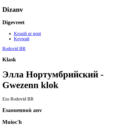
Dizanv
Digevreet
Krouiñ ur gont
Kevreañ
Rodovid BR
Klask
Элла Нортумбрийский -
Gwezenn klok
Eus Rodovid BR
Esaouennoù anv
Muioc'h