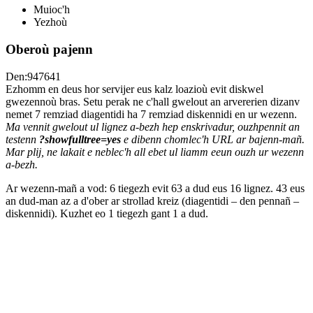
Muioc'h
Yezhoù
Oberoù pajenn
Den:947641
Ezhomm en deus hor servijer eus kalz loazioù evit diskwel
gwezennoù bras. Setu perak ne c'hall gwelout an arvererien dizanv
nemet 7 remziad diagentidi ha 7 remziad diskennidi en ur wezenn.
Ma vennit gwelout ul lignez a-bezh hep enskrivadur, ouzhpennit an
testenn
?showfulltree=yes
e dibenn chomlec'h URL ar bajenn-mañ.
Mar plij, ne lakait e neblec'h all ebet ul liamm eeun ouzh ur wezenn
a-bezh.
Ar wezenn-mañ a vod: 6 tiegezh evit 63 a dud eus 16 lignez. 43 eus
an dud-man az a d'ober ar strollad kreiz (diagentidi – den pennañ –
diskennidi). Kuzhet eo 1 tiegezh gant 1 a dud.