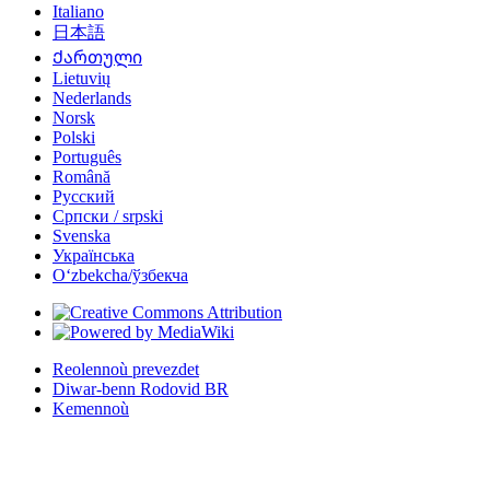
Italiano
日本語
Ქართული
Lietuvių
Nederlands
Norsk
Polski
Português
Română
Русский
Српски / srpski
Svenska
Українська
Oʻzbekcha/ўзбекча
Reolennoù prevezdet
Diwar-benn Rodovid BR
Kemennoù