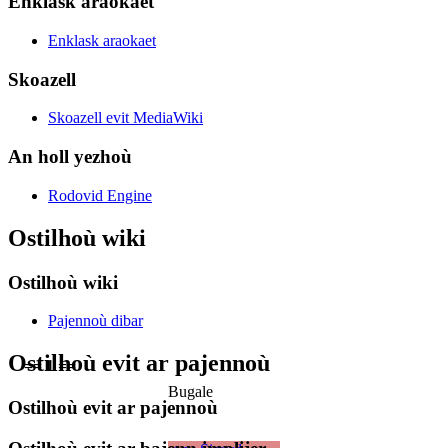
Enklask araokaet
Enklask araokaet
Skoazell
Skoazell evit MediaWiki
An holl yezhoù
Rodovid Engine
Ostilhoù wiki
Ostilhoù wiki
Pajennoù dibar
Ostilhoù evit ar pajennoù
== 1 ==
Bugale
Ostilhoù evit ar pajennoù