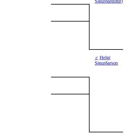
Sigurðardóttir)
♂
Helgi
Sigurðarson