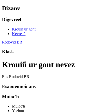
Dizanv
Digevreet
Krouiñ ur gont
Kevreañ
Rodovid BR
Klask
Krouiñ ur gont nevez
Eus Rodovid BR
Esaouennoù anv
Muioc'h
Muioc'h
Yezhoù