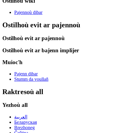
Ostilhoù wiki
Pajennoù dibar
Ostilhoù evit ar pajennoù
Ostilhoù evit ar pajennoù
Ostilhoù evit ar bajenn implijer
Muioc'h
Pajenn dibar
Stumm da voullañ
Raktresoù all
Yezhoù all
العربية
Беларуская
Brezhoneg
Čeština