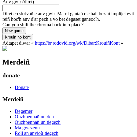
Anv gwir (diret)
Diret eo skrivañ e anv gwir. Ma rit gantañ e c'hall bezañ implijet evit
reiñ hoc'h anv d'ar pezh a vo bet degaset ganeoc'h.
Can you shift the chroma back into place?
New game
Krouiñ ho kont
Adtapet diwar «
https://br.rodovid.org/wk/Dibar:KrouiñKont
»
Merdeiñ
donate
Donate
Merdeiñ
Degemer
Ouzhpennañ un den
Ouzhpennañ un tiegezh
Ma gwezenn
Roll an anvioù-tiegezh