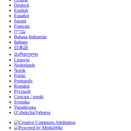
Deutsch
English
Español
Suomi
Français
עברית
Bahasa Indonesia
Italiano
日本語
Ქართული
Lietuvių
Nederlands
Norsk
Polski
Português
Română
Русский
Српски / srpski
Svenska
Українська
Oʻzbekcha/ўзбекча