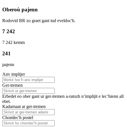
Oberoù pajenn
Rodovid BR zo graet gant tud eveldoc'h.
7 242
7 242 kemm
241
pajenn
Anv implijer
Ger-tremen
Erbedet eo ober gant ur ger-tremen a-ratozh n’implijit e lec’hienn all
ebet.
Kadarnaat ar ger-tremen
Chomlec'h postel