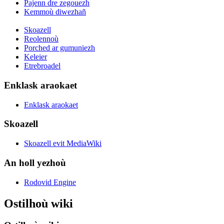
Pajenn dre zegouezh
Kemmoù diwezhañ
Skoazell
Reolennoù
Porched ar gumuniezh
Keleier
Etrebroadel
Enklask araokaet
Enklask araokaet
Skoazell
Skoazell evit MediaWiki
An holl yezhoù
Rodovid Engine
Ostilhoù wiki