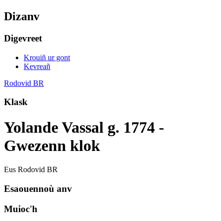
Dizanv
Digevreet
Krouiñ ur gont
Kevreañ
Rodovid BR
Klask
Yolande Vassal g. 1774 -
Gwezenn klok
Eus Rodovid BR
Esaouennoù anv
Muioc'h