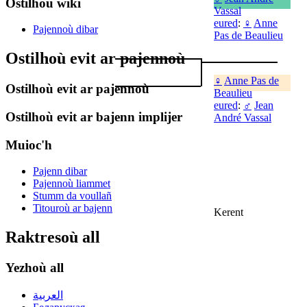
Ostilhoù wiki
Vassal
eured
:
♀
Anne
Pajennoù dibar
Pas de Beaulieu
Ostilhoù evit ar pajennoù
♀
Anne Pas de
Ostilhoù evit ar pajennoù
Beaulieu
eured
:
♂
Jean
Ostilhoù evit ar bajenn implijer
André Vassal
Muioc'h
Pajenn dibar
Pajennoù liammet
Stumm da voullañ
Titouroù ar bajenn
Kerent
Raktresoù all
Yezhoù all
العربية