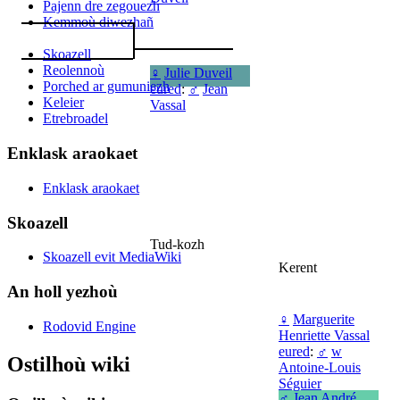
Pajenn dre zegouezh
Kemmoù diwezhañ
Skoazell
Reolennoù
♀
Julie Duveil
Porched ar gumuniezh
eured
:
♂
Jean
Keleier
Vassal
Etrebroadel
Enklask araokaet
Enklask araokaet
Skoazell
Tud-kozh
Skoazell evit MediaWiki
Kerent
An holl yezhoù
♀
Marguerite
Rodovid Engine
Henriette Vassal
eured
:
♂
w
Ostilhoù wiki
Antoine-Louis
Séguier
♂
Jean André