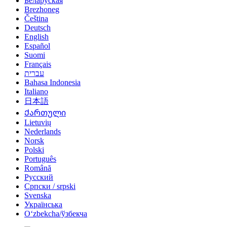
Беларуская
Brezhoneg
Čeština
Deutsch
English
Español
Suomi
Français
עברית
Bahasa Indonesia
Italiano
日本語
Ქართული
Lietuvių
Nederlands
Norsk
Polski
Português
Română
Русский
Српски / srpski
Svenska
Українська
Oʻzbekcha/ўзбекча