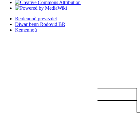
Reolennoù prevezdet
Diwar-benn Rodovid BR
Kemennoù