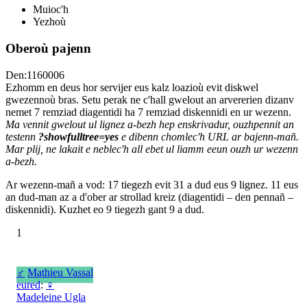
Muioc'h
Yezhoù
Oberoù pajenn
Den:1160006
Ezhomm en deus hor servijer eus kalz loazioù evit diskwel
gwezennoù bras. Setu perak ne c'hall gwelout an arvererien dizanv
nemet 7 remziad diagentidi ha 7 remziad diskennidi en ur wezenn.
Ma vennit gwelout ul lignez a-bezh hep enskrivadur, ouzhpennit an
testenn
?showfulltree=yes
e dibenn chomlec'h URL ar bajenn-mañ.
Mar plij, ne lakait e neblec'h all ebet ul liamm eeun ouzh ur wezenn
a-bezh.
Ar wezenn-mañ a vod: 17 tiegezh evit 31 a dud eus 9 lignez. 11 eus
an dud-man az a d'ober ar strollad kreiz (diagentidi – den pennañ –
diskennidi). Kuzhet eo 9 tiegezh gant 9 a dud.
1
♂
Mathieu Vassal
eured
:
♀
Madeleine Ugla