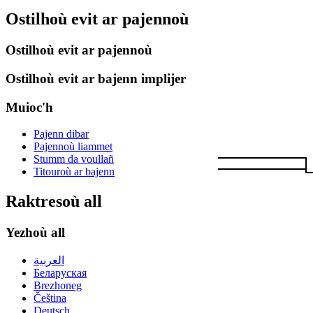
Ostilhoù evit ar pajennoù
Ostilhoù evit ar pajennoù
Ostilhoù evit ar bajenn implijer
Muioc'h
Pajenn dibar
Pajennoù liammet
Stumm da voullañ
Titouroù ar bajenn
Raktresoù all
Yezhoù all
العربية
Беларуская
Brezhoneg
Čeština
Deutsch