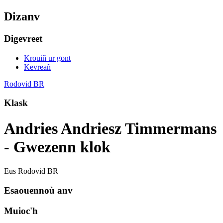
Dizanv
Digevreet
Krouiñ ur gont
Kevreañ
Rodovid BR
Klask
Andries Andriesz Timmermans
- Gwezenn klok
Eus Rodovid BR
Esaouennoù anv
Muioc'h