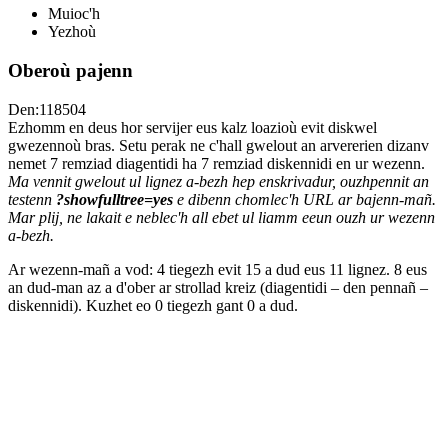
Muioc'h
Yezhoù
Oberoù pajenn
Den:118504
Ezhomm en deus hor servijer eus kalz loazioù evit diskwel
gwezennoù bras. Setu perak ne c'hall gwelout an arvererien dizanv
nemet 7 remziad diagentidi ha 7 remziad diskennidi en ur wezenn.
Ma vennit gwelout ul lignez a-bezh hep enskrivadur, ouzhpennit an
testenn
?showfulltree=yes
e dibenn chomlec'h URL ar bajenn-mañ.
Mar plij, ne lakait e neblec'h all ebet ul liamm eeun ouzh ur wezenn
a-bezh.
Ar wezenn-mañ a vod: 4 tiegezh evit 15 a dud eus 11 lignez. 8 eus
an dud-man az a d'ober ar strollad kreiz (diagentidi – den pennañ –
diskennidi). Kuzhet eo 0 tiegezh gant 0 a dud.