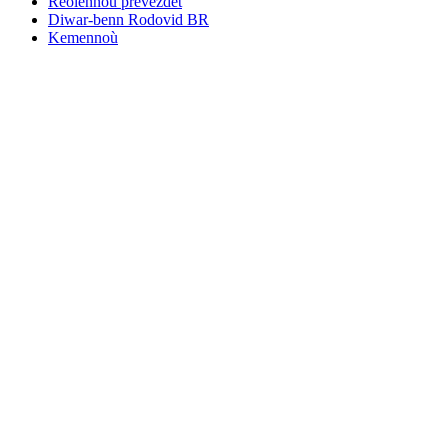
Reolennoù prevezdet
Diwar-benn Rodovid BR
Kemennoù