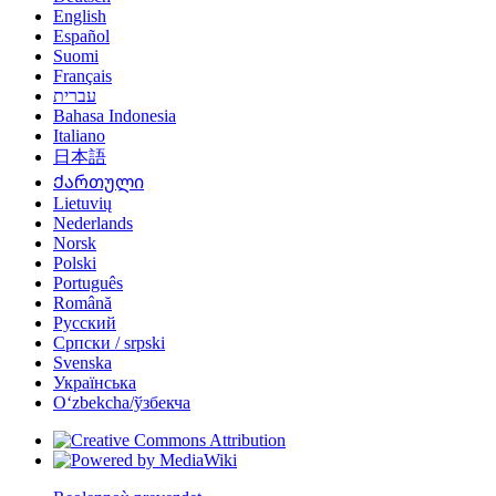
English
Español
Suomi
Français
עברית
Bahasa Indonesia
Italiano
日本語
Ქართული
Lietuvių
Nederlands
Norsk
Polski
Português
Română
Русский
Српски / srpski
Svenska
Українська
Oʻzbekcha/ўзбекча