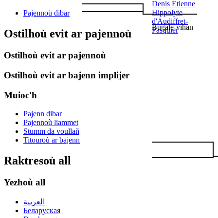
Denis Étienne
Hippolyte
Pajennoù dibar
d'Audiffret-
Bugale-vihan
Pasquier
Ostilhoù evit ar pajennoù
Ostilhoù evit ar pajennoù
Ostilhoù evit ar bajenn implijer
Muioc'h
Pajenn dibar
Pajennoù liammet
Stumm da voullañ
Titouroù ar bajenn
Raktresoù all
Yezhoù all
العربية
Беларуская