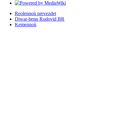
Reolennoù prevezdet
Diwar-benn Rodovid BR
Kemennoù