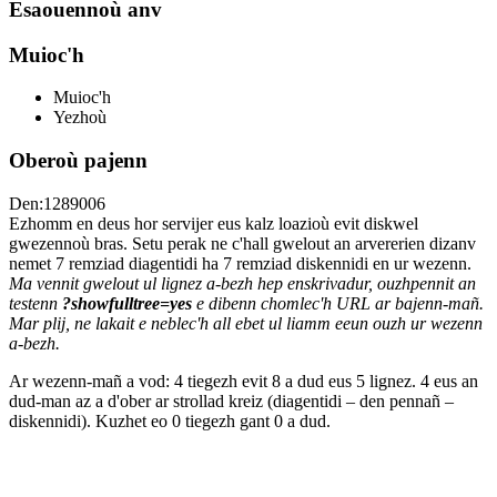
Esaouennoù anv
Muioc'h
Muioc'h
Yezhoù
Oberoù pajenn
Den:1289006
Ezhomm en deus hor servijer eus kalz loazioù evit diskwel
gwezennoù bras. Setu perak ne c'hall gwelout an arvererien dizanv
nemet 7 remziad diagentidi ha 7 remziad diskennidi en ur wezenn.
Ma vennit gwelout ul lignez a-bezh hep enskrivadur, ouzhpennit an
testenn
?showfulltree=yes
e dibenn chomlec'h URL ar bajenn-mañ.
Mar plij, ne lakait e neblec'h all ebet ul liamm eeun ouzh ur wezenn
a-bezh.
Ar wezenn-mañ a vod: 4 tiegezh evit 8 a dud eus 5 lignez. 4 eus an
dud-man az a d'ober ar strollad kreiz (diagentidi – den pennañ –
diskennidi). Kuzhet eo 0 tiegezh gant 0 a dud.