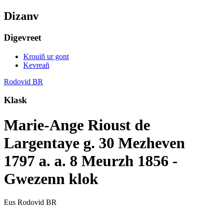
Dizanv
Digevreet
Krouiñ ur gont
Kevreañ
Rodovid BR
Klask
Marie-Ange Rioust de
Largentaye g. 30 Mezheven
1797 a. a. 8 Meurzh 1856 -
Gwezenn klok
Eus Rodovid BR