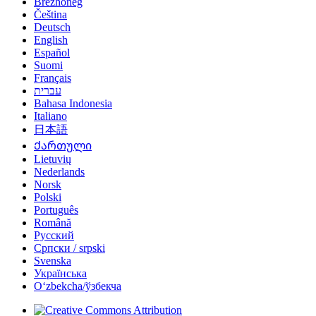
Brezhoneg
Čeština
Deutsch
English
Español
Suomi
Français
עברית
Bahasa Indonesia
Italiano
日本語
Ქართული
Lietuvių
Nederlands
Norsk
Polski
Português
Română
Русский
Српски / srpski
Svenska
Українська
Oʻzbekcha/ўзбекча