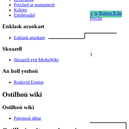
Porched ar gumuniezh
Keleier
♂
w
Rotrou II du
Etrebroadel
Perche
Enklask araokaet
Enklask araokaet
Skoazell
3
Skoazell evit MediaWiki
An holl yezhoù
Rodovid Engine
Ostilhoù wiki
Ostilhoù wiki
Pajennoù dibar