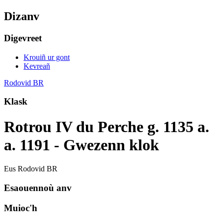
Dizanv
Digevreet
Krouiñ ur gont
Kevreañ
Rodovid BR
Klask
Rotrou IV du Perche g. 1135 a.
a. 1191 - Gwezenn klok
Eus Rodovid BR
Esaouennoù anv
Muioc'h