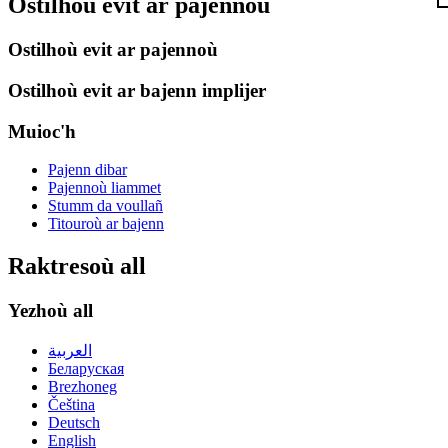
Ostilhoù evit ar pajennoù
Ostilhoù evit ar pajennoù
Ostilhoù evit ar bajenn implijer
Muioc'h
Pajenn dibar
Pajennoù liammet
Stumm da voullañ
Titouroù ar bajenn
Raktresoù all
Yezhoù all
العربية
Беларуская
Brezhoneg
Čeština
Deutsch
English