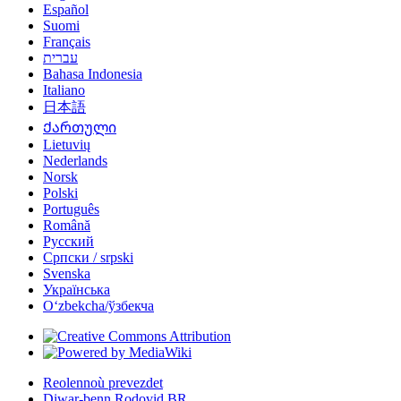
Español
Suomi
Français
עברית
Bahasa Indonesia
Italiano
日本語
Ქართული
Lietuvių
Nederlands
Norsk
Polski
Português
Română
Русский
Српски / srpski
Svenska
Українська
Oʻzbekcha/ўзбекча
Reolennoù prevezdet
Diwar-benn Rodovid BR