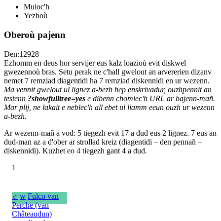
Muioc'h
Yezhoù
Oberoù pajenn
Den:12928
Ezhomm en deus hor servijer eus kalz loazioù evit diskwel
gwezennoù bras. Setu perak ne c'hall gwelout an arvererien dizanv
nemet 7 remziad diagentidi ha 7 remziad diskennidi en ur wezenn.
Ma vennit gwelout ul lignez a-bezh hep enskrivadur, ouzhpennit an
testenn
?showfulltree=yes
e dibenn chomlec'h URL ar bajenn-mañ.
Mar plij, ne lakait e neblec'h all ebet ul liamm eeun ouzh ur wezenn
a-bezh.
Ar wezenn-mañ a vod: 5 tiegezh evit 17 a dud eus 2 lignez. 7 eus an
dud-man az a d'ober ar strollad kreiz (diagentidi – den pennañ –
diskennidi). Kuzhet eo 4 tiegezh gant 4 a dud.
1
♂
w
Fulco van
Perche (van
Châteaudun)