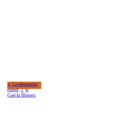
♀
Leodegundia
eured
:
♂
w
García Íñiguez