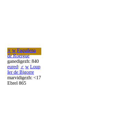
♀
w
Faquilena
de Roergue
ganedigezh: 840
eured
:
♂
w
Loup
Ier de Bigorre
marvidigezh: <17
Ebrel 865