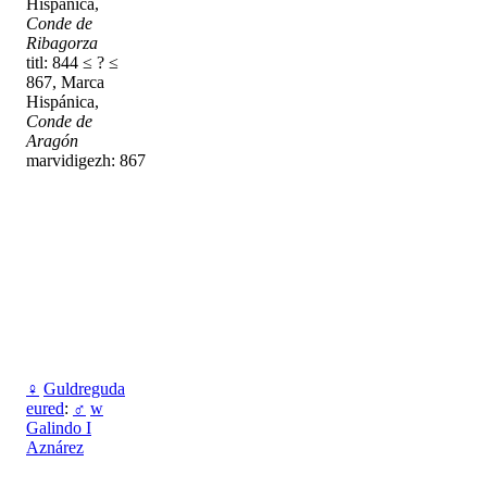
Hispánica,
Conde de
Ribagorza
titl: 844 ≤ ? ≤
867, Marca
Hispánica,
Conde de
Aragón
marvidigezh: 867
♀
Guldreguda
eured
:
♂
w
Galindo I
Aznárez