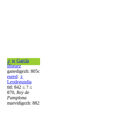
♂
w
García
Íñiguez
ganedigezh: 805c
eured
:
♀
Leodegundia
titl: 842 ≤ ? ≤
870,
Rey de
Pamplona
marvidigezh: 882