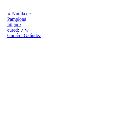
♀
Nunila de
Pamplona
Íñiguez
eured
:
♂
w
García I Galíndez