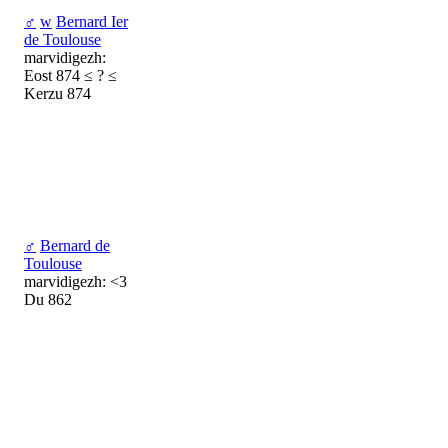
♂
w
Bernard Ier
de Toulouse
marvidigezh:
Eost 874 ≤ ? ≤
Kerzu 874
♂
Bernard de
Toulouse
marvidigezh: <3
Du 862