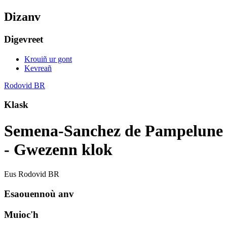
Dizanv
Digevreet
Krouiñ ur gont
Kevreañ
Rodovid BR
Klask
Semena-Sanchez de Pampelune
- Gwezenn klok
Eus Rodovid BR
Esaouennoù anv
Muioc'h