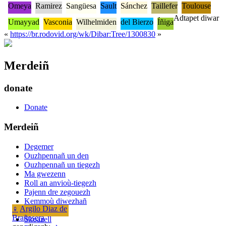
Omeya
Ramirez
Sangüesa
Sault
Sánchez
Taillefer
Toulouse
Adtapet diwar
Umayyad
Vasconia
Wilhelmiden
del Bierzo
Íñiga
«
https://br.rodovid.org/wk/Dibar:Tree/1300830
»
Merdeiñ
donate
Donate
Merdeiñ
Degemer
Ouzhpennañ un den
Ouzhpennañ un tiegezh
Ma gwezenn
Roll an anvioù-tiegezh
Pajenn dre zegouezh
Kemmoù diwezhañ
♀
Argilo Diaz de
Brañosera
Skoazell