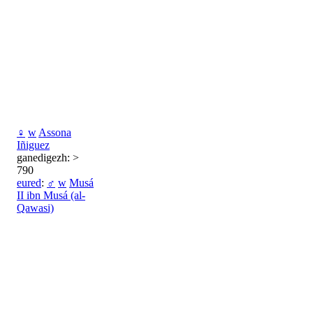
♀
w
Assona
Iñiguez
ganedigezh: >
790
eured
:
♂
w
Musá
II ibn Musá (al-
Qawasi)