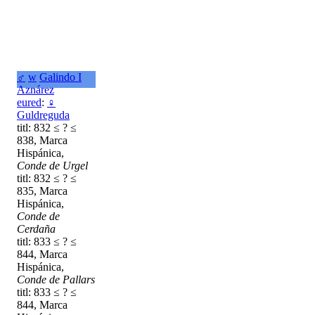
♂
w
Galindo I
Aznárez
eured
:
♀
Guldreguda
titl: 832 ≤ ? ≤
838, Marca
Hispánica,
Conde de Urgel
titl: 832 ≤ ? ≤
835, Marca
Hispánica,
Conde de
Cerdaña
titl: 833 ≤ ? ≤
844, Marca
Hispánica,
Conde de Pallars
titl: 833 ≤ ? ≤
844, Marca