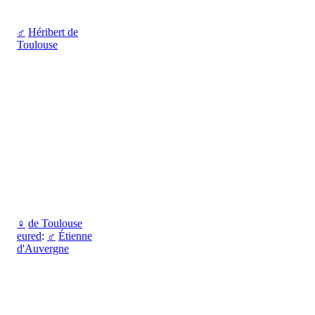
♂
Héribert de
Toulouse
♀
de Toulouse
eured
:
♂
Étienne
d'Auvergne