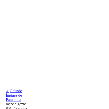
♂
Galindo
Íñiguez de
Pamplona
marvidigezh:
851, Córdoba,