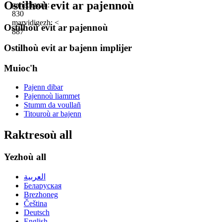
Ostilhoù evit ar pajennoù
ganedigezh: ~
830
marvidigezh: <
Ostilhoù evit ar pajennoù
887
Ostilhoù evit ar bajenn implijer
Muioc'h
Pajenn dibar
Pajennoù liammet
Stumm da voullañ
Titouroù ar bajenn
Raktresoù all
Yezhoù all
العربية
Беларуская
Brezhoneg
Čeština
Deutsch
English