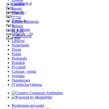
♂
w
Adalhard of
Español
Paris
Suomi
ganedigezh: ~
Français
830
עברית
titl:
Comte de
Bahasa Indonesia
Paris
Italiano
eured
:
♀
Alpais
日本語
marvidigezh: >10
Ქართული
Here 890
Lietuvių
Nederlands
Norsk
Polski
Português
Română
Русский
Српски / srpski
Svenska
Українська
Oʻzbekcha/ўзбекча
Reolennoù prevezdet