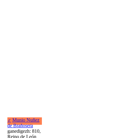
♂
Munio Nuñez
de Brañosera
ganedigezh: 810,
Reino de León