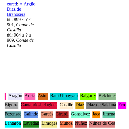
eured
:
♀
Argilo
Diaz de
Brañosera
titl: 899 ≤ ? ≤
901,
Conde de
Castilla
titl: 904 ≤ ? ≤
909,
Conde de
Castilla
-
Aragón
Arista
Astur
Bani Umayyah
Baïgorry
Belchides
Bigorra
Cantabrio-Pelagiens
Castille
Diaz
Diaz de Saldana
Erro
Fezensac
Galindo
Garcés
Girardi
Gonsalvez
Jaca
Jimena
Lantarón
Lavedan
Limoges
Muñoz
Nuñez
Núñez de Cea