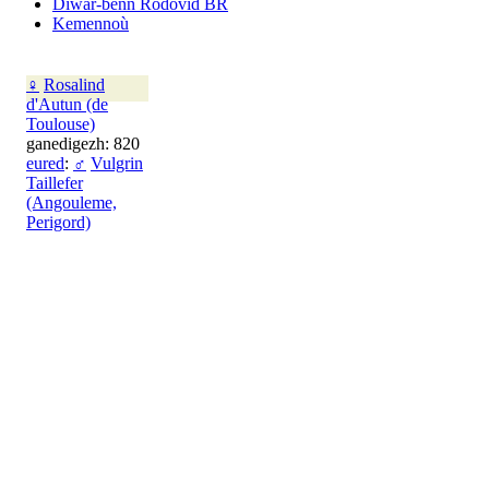
Diwar-benn Rodovid BR
Kemennoù
♀
Rosalind
d'Autun (de
Toulouse)
ganedigezh: 820
eured
:
♂
Vulgrin
Taillefer
(Angouleme,
Perigord)