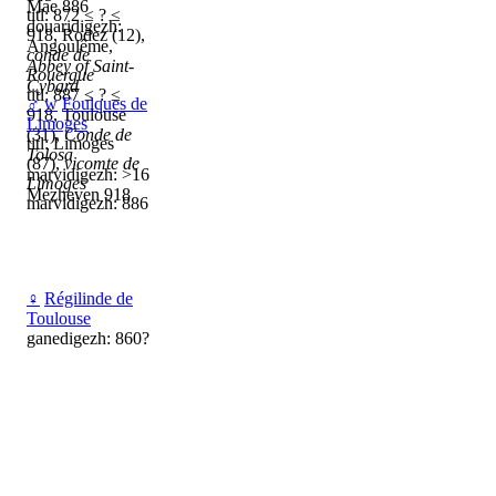
Mae 886
titl: 872 ≤ ? ≤
douaridigezh:
918, Rodez (12),
Angoulême,
conde de
Abbey of Saint-
Rouergue
Cybard
titl: 887 ≤ ? ≤
♂
w
Foulques de
918, Toulouse
Limoges
(31),
Conde de
titl: Limoges
Tolosa
(87),
vicomte de
marvidigezh: >16
Limoges
Mezheven 918
marvidigezh: 886
♀
Régilinde de
Toulouse
ganedigezh: 860?