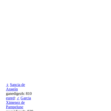
♀
Sancia de
Aragón
ganedigezh: 810
eured
:
♂
Garcia
Ximenez de
Pampelune