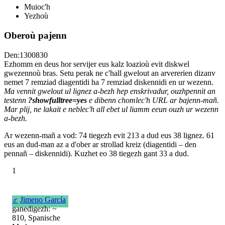
Muioc'h
Yezhoù
Oberoù pajenn
Den:1300830
Ezhomm en deus hor servijer eus kalz loazioù evit diskwel
gwezennoù bras. Setu perak ne c'hall gwelout an arvererien dizanv
nemet 7 remziad diagentidi ha 7 remziad diskennidi en ur wezenn.
Ma vennit gwelout ul lignez a-bezh hep enskrivadur, ouzhpennit an
testenn
?showfulltree=yes
e dibenn chomlec'h URL ar bajenn-mañ.
Mar plij, ne lakait e neblec'h all ebet ul liamm eeun ouzh ur wezenn
a-bezh.
Ar wezenn-mañ a vod: 74 tiegezh evit 213 a dud eus 38 lignez. 61
eus an dud-man az a d'ober ar strollad kreiz (diagentidi – den
pennañ – diskennidi). Kuzhet eo 38 tiegezh gant 33 a dud.
1
♂
Jimeno García
ganedigezh: ~
810, Spanische