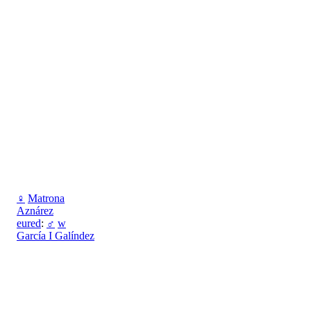
♀
Matrona
Aznárez
eured
:
♂
w
García I Galíndez