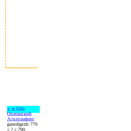
♂
w
Одо
Орлеанский
Агилольфинг
ganedigezh: 770
≤ ? ≤ 790,