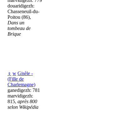
marvidigezh: 779
douaridigezh:
Chasseneuil-du-
Poitou (86),
Dans un
tombeau de
Brique
♀
w
Gisèle -
(Fille de
Charlemagne)
ganedigezh: 781
marvidigezh:
815,
après 800
selon Wikipédia