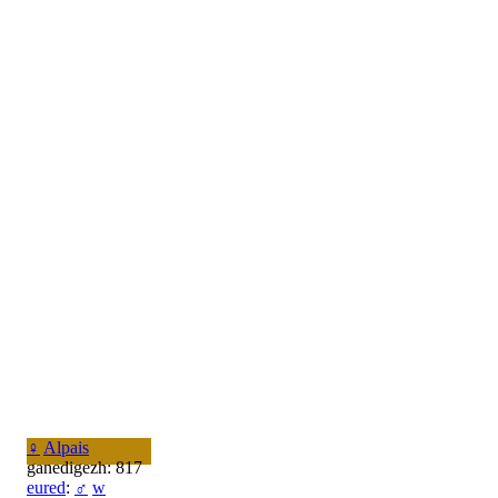
♀
Alpais
ganedigezh: 817
eured
:
♂
w