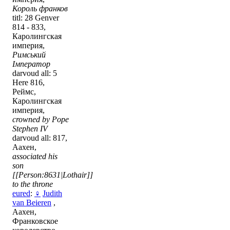
Король франков
titl: 28 Genver
814 - 833,
Каролингская
империя,
Римський
Імператор
darvoud all: 5
Here 816,
Реймс,
Каролингская
империя,
crowned by Pope
Stephen IV
darvoud all: 817,
Аахен,
associated his
son
[[Person:8631|Lothair]]
to the throne
eured
:
♀
Judith
van Beieren
,
Аахен,
Франковское