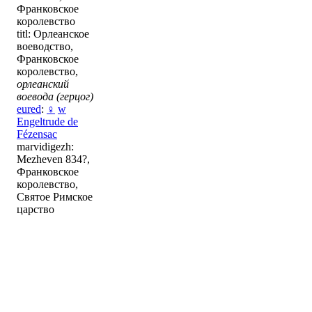
Франковское
королевство
titl: Орлеанское
воеводство,
Франковское
королевство,
орлеанский
воевода (герцог)
eured
:
♀
w
Engeltrude de
Fézensac
marvidigezh:
Mezheven 834?,
Франковское
королевство,
Святое Римское
царство