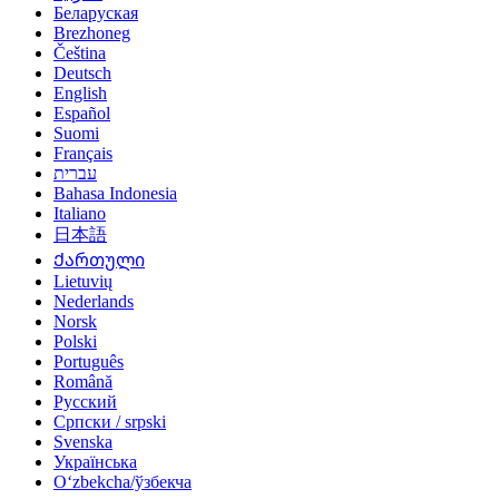
Беларуская
Brezhoneg
Čeština
Deutsch
English
Español
Suomi
Français
עברית
Bahasa Indonesia
Italiano
日本語
Ქართული
Lietuvių
Nederlands
Norsk
Polski
Português
Română
Русский
Српски / srpski
Svenska
Українська
Oʻzbekcha/ўзбекча