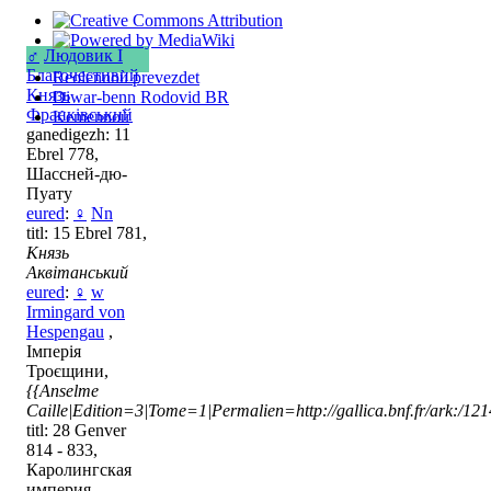
♂
Людовик I
Благочестивий
Reolennoù prevezdet
Князь
Diwar-benn Rodovid BR
Франківський
Kemennoù
ganedigezh: 11
Ebrel 778,
Шассней-дю-
Пуату
eured
:
♀
Nn
titl: 15 Ebrel 781,
Князь
Аквітанський
eured
:
♀
w
Irmingard von
Hespengau
,
Імперія
Троєщини,
{{Anselme
Caille|Edition=3|Tome=1|Permalien=http://gallica.bnf.fr/ark:/1
titl: 28 Genver
814 - 833,
Каролингская
империя,