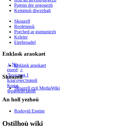
Pajenn dre zegouezh
Kemmoù diwezhañ
Skoazell
Reolennoù
Porched ar gumuniezh
Keleier
Etrebroadel
Enklask araokaet
♀
Nn
Enklask araokaet
eured
:
♂
Людовик I
Skoazell
Благочестивий
Князь
Skoazell evit MediaWiki
Франківський
An holl yezhoù
Rodovid Engine
Ostilhoù wiki