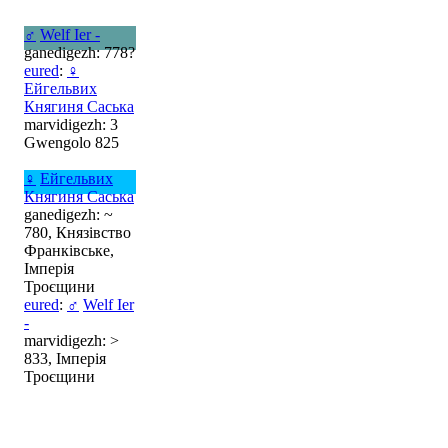
♂
Welf Ier -
ganedigezh: 778?
eured
:
♀
Ейгельвих
Княгиня Саська
marvidigezh: 3
Gwengolo 825
♀
Ейгельвих
Княгиня Саська
ganedigezh: ~
780, Князівство
Франківське,
Імперія
Троєщини
eured
:
♂
Welf Ier
-
marvidigezh: >
833, Імперія
Троєщини