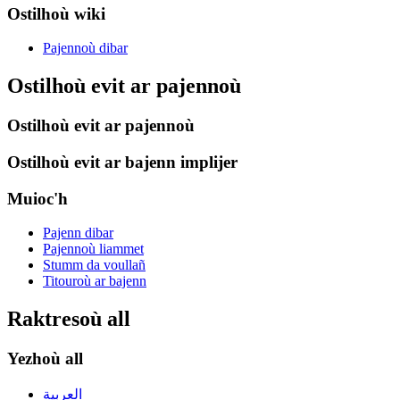
Ostilhoù wiki
Pajennoù dibar
Ostilhoù evit ar pajennoù
Ostilhoù evit ar pajennoù
Ostilhoù evit ar bajenn implijer
Muioc'h
Pajenn dibar
Pajennoù liammet
Stumm da voullañ
Titouroù ar bajenn
Raktresoù all
Yezhoù all
العربية