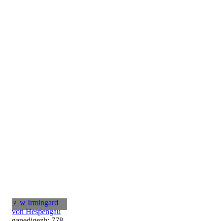
♀
w
Irmingard
von Hespengau
ganedigezh: 778,