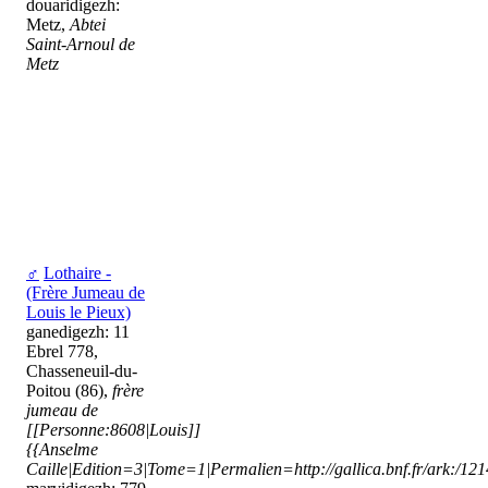
douaridigezh:
Metz,
Abtei
Saint-Arnoul de
Metz
♂
Lothaire -
(Frère Jumeau de
Louis le Pieux)
ganedigezh: 11
Ebrel 778,
Chasseneuil-du-
Poitou (86),
frère
jumeau de
[[Personne:8608|Louis]]
{{Anselme
Caille|Edition=3|Tome=1|Permalien=http://gallica.bnf.fr/ark:/1