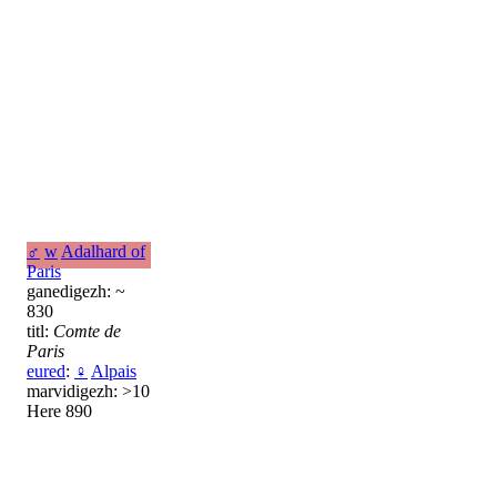
♂
w
Adalhard of
Paris
ganedigezh: ~
830
titl:
Comte de
Paris
eured
:
♀
Alpais
marvidigezh: >10
Here 890