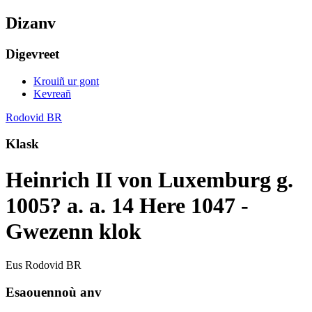
Dizanv
Digevreet
Krouiñ ur gont
Kevreañ
Rodovid BR
Klask
Heinrich II von Luxemburg g.
1005? a. a. 14 Here 1047 -
Gwezenn klok
Eus Rodovid BR
Esaouennoù anv