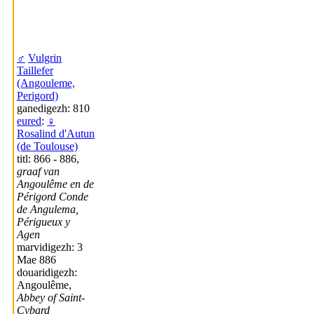
♂
Vulgrin
Taillefer
(Angouleme,
Perigord)
ganedigezh: 810
eured
:
♀
Rosalind d'Autun
(de Toulouse)
titl: 866 - 886,
graaf van
Angoulême en de
Périgord Conde
de Angulema,
Périgueux y
Agen
marvidigezh: 3
Mae 886
douaridigezh:
Angoulême,
Abbey of Saint-
Cybard