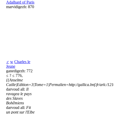
Adalhard of Paris
marvidigezh: 870
♂
w
Charles le
Jeune
ganedigezh: 772
≤ ? ≤ 776,
{{Anselme
Caille|Edition=3|Tome=1|Permalien=http://gallica.bnf.fr/ark:/1
darvoud all:
Il
ravagea le pays
des Slaves
Bohêmiens
darvoud all:
Fit
un pont sur l'Elbe