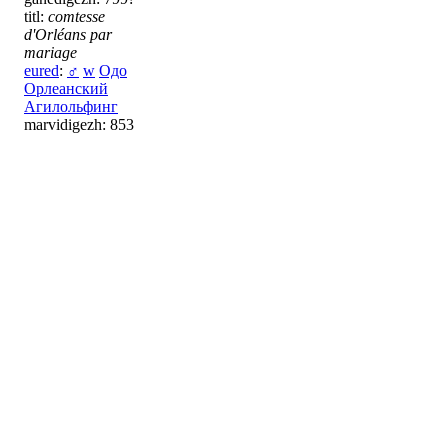
titl:
comtesse
d'Orléans par
mariage
eured
:
♂
w
Одо
Орлеанский
Агилольфинг
marvidigezh: 853