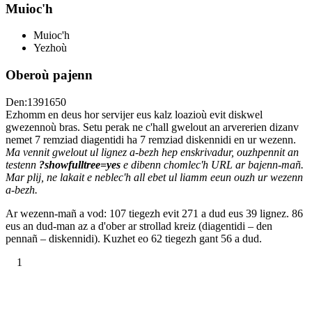
Muioc'h
Muioc'h
Yezhoù
Oberoù pajenn
Den:1391650
Ezhomm en deus hor servijer eus kalz loazioù evit diskwel
gwezennoù bras. Setu perak ne c'hall gwelout an arvererien dizanv
nemet 7 remziad diagentidi ha 7 remziad diskennidi en ur wezenn.
Ma vennit gwelout ul lignez a-bezh hep enskrivadur, ouzhpennit an
testenn
?showfulltree=yes
e dibenn chomlec'h URL ar bajenn-mañ.
Mar plij, ne lakait e neblec'h all ebet ul liamm eeun ouzh ur wezenn
a-bezh.
Ar wezenn-mañ a vod: 107 tiegezh evit 271 a dud eus 39 lignez. 86
eus an dud-man az a d'ober ar strollad kreiz (diagentidi – den
pennañ – diskennidi). Kuzhet eo 62 tiegezh gant 56 a dud.
1