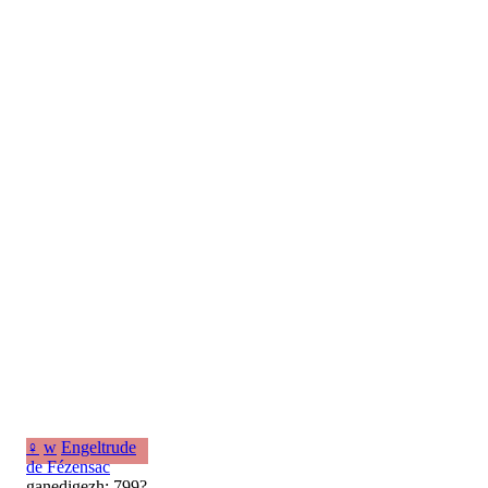
♀
w
Engeltrude
de Fézensac
ganedigezh: 799?