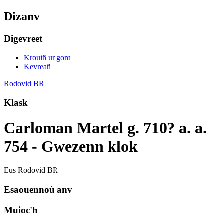
Dizanv
Digevreet
Krouiñ ur gont
Kevreañ
Rodovid BR
Klask
Carloman Martel g. 710? a. a.
754 - Gwezenn klok
Eus Rodovid BR
Esaouennoù anv
Muioc'h