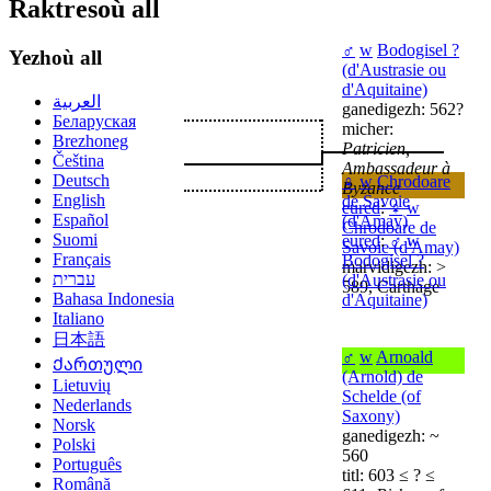
Raktresoù all
♂
w
Bodogisel ?
Yezhoù all
(d'Austrasie ou
d'Aquitaine)
العربية
ganedigezh: 562?
Беларуская
micher:
Brezhoneg
Patricien,
Čeština
Ambassadeur à
Deutsch
♀
w
Chrodoare
Byzance
English
de Savoie
eured
:
♀
w
Español
(d'Amay)
Chrodoare de
Suomi
eured
:
♂
w
Savoie (d'Amay)
Français
Bodogisel ?
marvidigezh: >
עברית
(d'Austrasie ou
589, Carthage
Bahasa Indonesia
d'Aquitaine)
Italiano
日本語
♂
w
Arnoald
Ქართული
(Arnold) de
Lietuvių
Schelde (of
Nederlands
Saxony)
Norsk
ganedigezh: ~
Polski
560
Português
titl: 603 ≤ ? ≤
Română