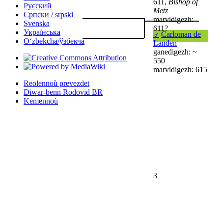
611,
Bishop of
Русский
Metz
Српски / srpski
marvidigezh:
Svenska
611?
Українська
♂
Carloman de
Oʻzbekcha/ўзбекча
Landen
ganedigezh: ~
550
marvidigezh: 615
Reolennoù prevezdet
Diwar-benn Rodovid BR
Kemennoù
3