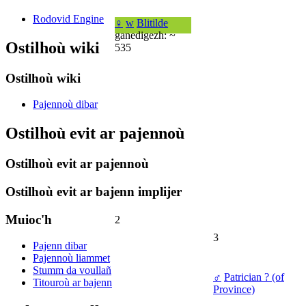
Rodovid Engine
♀
w
Blitilde
ganedigezh: ~
Ostilhoù wiki
535
Ostilhoù wiki
Pajennoù dibar
Ostilhoù evit ar pajennoù
Ostilhoù evit ar pajennoù
Ostilhoù evit ar bajenn implijer
Muioc'h
2
3
Pajenn dibar
Pajennoù liammet
Stumm da voullañ
♂
Patrician ? (of
Titouroù ar bajenn
Province)