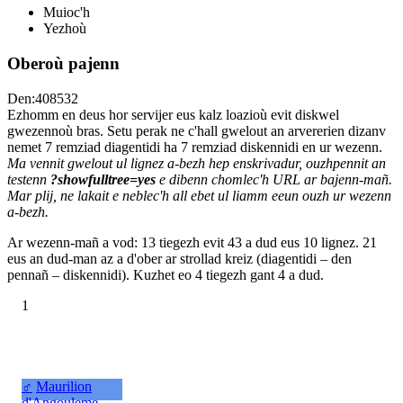
Muioc'h
Yezhoù
Oberoù pajenn
Den:408532
Ezhomm en deus hor servijer eus kalz loazioù evit diskwel
gwezennoù bras. Setu perak ne c'hall gwelout an arvererien dizanv
nemet 7 remziad diagentidi ha 7 remziad diskennidi en ur wezenn.
Ma vennit gwelout ul lignez a-bezh hep enskrivadur, ouzhpennit an
testenn
?showfulltree=yes
e dibenn chomlec'h URL ar bajenn-mañ.
Mar plij, ne lakait e neblec'h all ebet ul liamm eeun ouzh ur wezenn
a-bezh.
Ar wezenn-mañ a vod: 13 tiegezh evit 43 a dud eus 10 lignez. 21
eus an dud-man az a d'ober ar strollad kreiz (diagentidi – den
pennañ – diskennidi). Kuzhet eo 4 tiegezh gant 4 a dud.
1
♂
Maurilion
d'Angouleme