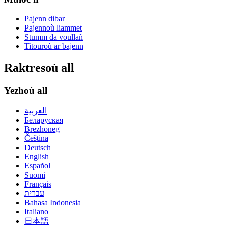
Pajenn dibar
Pajennoù liammet
Stumm da voullañ
Titouroù ar bajenn
Raktresoù all
Yezhoù all
العربية
Беларуская
Brezhoneg
Čeština
Deutsch
English
Español
Suomi
Français
עברית
Bahasa Indonesia
Italiano
日本語