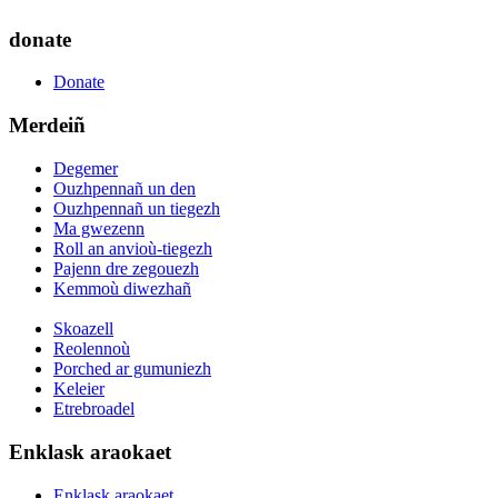
donate
Donate
Merdeiñ
Degemer
Ouzhpennañ un den
Ouzhpennañ un tiegezh
Ma gwezenn
Roll an anvioù-tiegezh
Pajenn dre zegouezh
Kemmoù diwezhañ
Skoazell
Reolennoù
Porched ar gumuniezh
Keleier
Etrebroadel
Enklask araokaet
Enklask araokaet