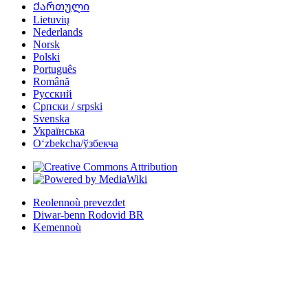
Ქართული
Lietuvių
Nederlands
Norsk
Polski
Português
Română
Русский
Српски / srpski
Svenska
Українська
Oʻzbekcha/ўзбекча
Reolennoù prevezdet
Diwar-benn Rodovid BR
Kemennoù