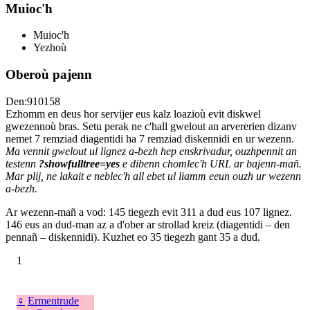
Muioc'h
Muioc'h
Yezhoù
Oberoù pajenn
Den:910158
Ezhomm en deus hor servijer eus kalz loazioù evit diskwel
gwezennoù bras. Setu perak ne c'hall gwelout an arvererien dizanv
nemet 7 remziad diagentidi ha 7 remziad diskennidi en ur wezenn.
Ma vennit gwelout ul lignez a-bezh hep enskrivadur, ouzhpennit an
testenn
?showfulltree=yes
e dibenn chomlec'h URL ar bajenn-mañ.
Mar plij, ne lakait e neblec'h all ebet ul liamm eeun ouzh ur wezenn
a-bezh.
Ar wezenn-mañ a vod: 145 tiegezh evit 311 a dud eus 107 lignez.
146 eus an dud-man az a d'ober ar strollad kreiz (diagentidi – den
pennañ – diskennidi). Kuzhet eo 35 tiegezh gant 35 a dud.
1
♀
Ermentrude