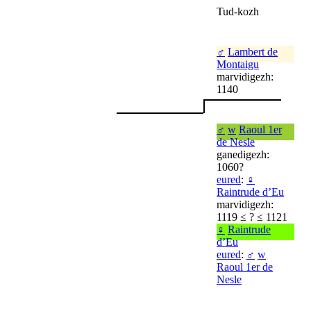
Tud-kozh
♂
Lambert de
Montaigu
marvidigezh:
1140
♂
w
Raoul 1er
de Nesle
ganedigezh:
1060?
eured
:
♀
Raintrude d’Eu
marvidigezh:
1119 ≤ ? ≤ 1121
♀
Raintrude
d’Eu
eured
:
♂
w
Raoul 1er de
Nesle