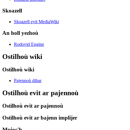
Skoazell
Skoazell evit MediaWiki
An holl yezhoù
Rodovid Engine
Ostilhoù wiki
Ostilhoù wiki
Pajennoù dibar
Ostilhoù evit ar pajennoù
Ostilhoù evit ar pajennoù
Ostilhoù evit ar bajenn implijer
Muioc'h