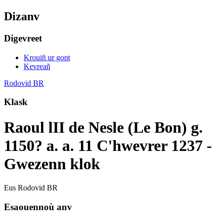
Dizanv
Digevreet
Krouiñ ur gont
Kevreañ
Rodovid BR
Klask
Raoul lII de Nesle (Le Bon) g.
1150? a. a. 11 C'hwevrer 1237 -
Gwezenn klok
Eus Rodovid BR
Esaouennoù anv