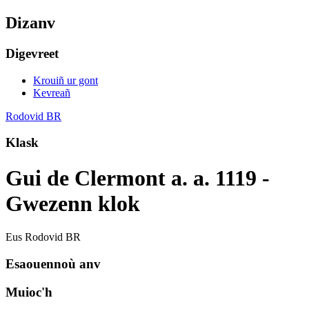
Dizanv
Digevreet
Krouiñ ur gont
Kevreañ
Rodovid BR
Klask
Gui de Clermont a. a. 1119 -
Gwezenn klok
Eus Rodovid BR
Esaouennoù anv
Muioc'h