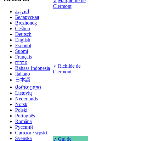
♀
Marguerite de
Clermont
العربية
Беларуская
Brezhoneg
Čeština
Deutsch
English
Español
Suomi
Français
עברית
♀
Richilde de
Bahasa Indonesia
Clermont
Italiano
日本語
Ქართული
Lietuvių
Nederlands
Norsk
Polski
Português
Română
Русский
Српски / srpski
Svenska
♂
Gui de