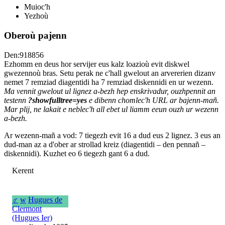
Muioc'h
Yezhoù
Oberoù pajenn
Den:918856
Ezhomm en deus hor servijer eus kalz loazioù evit diskwel
gwezennoù bras. Setu perak ne c'hall gwelout an arvererien dizanv
nemet 7 remziad diagentidi ha 7 remziad diskennidi en ur wezenn.
Ma vennit gwelout ul lignez a-bezh hep enskrivadur, ouzhpennit an
testenn
?showfulltree=yes
e dibenn chomlec'h URL ar bajenn-mañ.
Mar plij, ne lakait e neblec'h all ebet ul liamm eeun ouzh ur wezenn
a-bezh.
Ar wezenn-mañ a vod: 7 tiegezh evit 16 a dud eus 2 lignez. 3 eus an
dud-man az a d'ober ar strollad kreiz (diagentidi – den pennañ –
diskennidi). Kuzhet eo 6 tiegezh gant 6 a dud.
Kerent
♂
w
Hugues de
Clermont
(Hugues Ier)