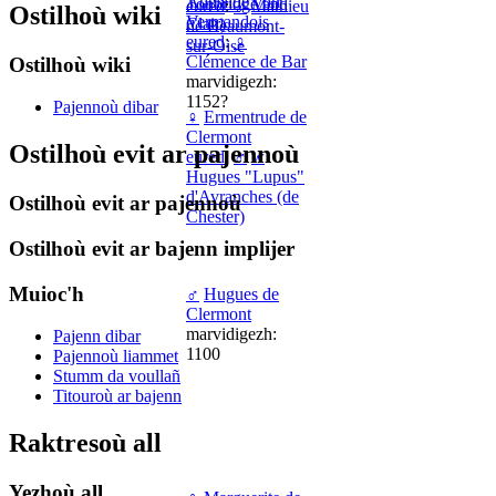
Adélaide von
Tonbridge and
eured
:
♂
Mathieu
Ostilhoù wiki
Vermandois
Clair)
de Beaumont-
eured
:
♀
sur-Oise
Clémence de Bar
Ostilhoù wiki
marvidigezh:
1152?
Pajennoù dibar
♀
Ermentrude de
Clermont
Ostilhoù evit ar pajennoù
eured
:
♂
w
Hugues "Lupus"
d'Avranches (de
Ostilhoù evit ar pajennoù
Chester)
Ostilhoù evit ar bajenn implijer
Muioc'h
♂
Hugues de
Clermont
marvidigezh:
Pajenn dibar
1100
Pajennoù liammet
Stumm da voullañ
Titouroù ar bajenn
Raktresoù all
Yezhoù all