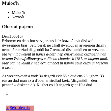
Muioc'h
Muioc'h
Yezhoù
Oberoù pajenn
Den:1050157
Ezhomm en deus hor servijer eus kalz loazioù evit diskwel
gwezennoù bras. Setu perak ne c'hall gwelout an arvererien dizanv
nemet 7 remziad diagentidi ha 7 remziad diskennidi en ur wezenn.
Ma vennit gwelout ul lignez a-bezh hep enskrivadur, ouzhpennit an
testenn
?showfulltree=yes
e dibenn chomlec'h URL ar bajenn-mañ.
Mar plij, ne lakait e neblec'h all ebet ul liamm eeun ouzh ur wezenn
a-bezh.
Ar wezenn-mañ a vod: 34 tiegezh evit 65 a dud eus 23 lignez. 33
eus an dud-man az a d'ober ar strollad kreiz (diagentidi – den
pennañ – diskennidi). Kuzhet eo 10 tiegezh gant 10 a dud.
1
♂
Sébastien du