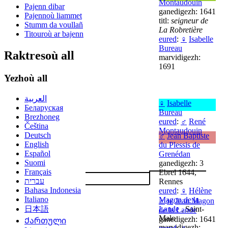
Montaudouin
Pajenn dibar
ganedigezh: 1641
Pajennoù liammet
titl:
seigneur de
Stumm da voullañ
La Robretière
Titouroù ar bajenn
eured
:
♀
Isabelle
Bureau
Raktresoù all
marvidigezh:
1691
Yezhoù all
العربية
♀
Isabelle
Беларуская
Bureau
Brezhoneg
eured
:
♂
René
Čeština
Montaudouin
Deutsch
♂
Jean Baptiste
English
du Plessis de
Español
Grenédan
Suomi
ganedigezh: 3
Français
Ebrel 1644,
עברית
Rennes
Bahasa Indonesia
eured
:
♀
Hélène
Italiano
Magon de la
♂
w
Jean Magon
Lande
, Saint-
日本語
de la Lande
Malo
ganedigezh: 1641
Ქართული
marvidigezh: