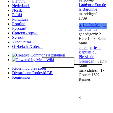
eured
:
♀
Lietuvių
1679
Laurence Eon de
Nederlands
la Baronnie
Norsk
marvidigezh:
Polski
1709
Português
Română
♀
Hélène Magon
Русский
de la Lande
Српски / srpski
ganedigezh: 2
Svenska
Here 1648, Saint-
Українська
Malo
Oʻzbekcha/ўзбекча
eured
:
♂
Jean
Baptiste du
Plessis de
Grenédan
, Saint-
Malo
Reolennoù prevezdet
marvidigezh: 17
Diwar-benn Rodovid BR
Gouere 1692,
Kemennoù
Rennes
3