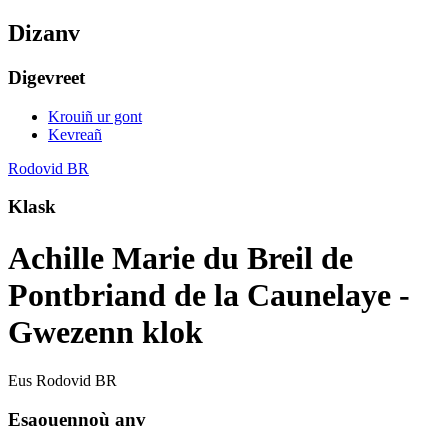
Dizanv
Digevreet
Krouiñ ur gont
Kevreañ
Rodovid BR
Klask
Achille Marie du Breil de
Pontbriand de la Caunelaye -
Gwezenn klok
Eus Rodovid BR
Esaouennoù anv