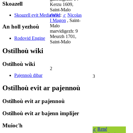
Skoazell
Kerzu 1609,
Saint-Malo
eured
:
♂
Nicolas
Skoazell evit MediaWiki
I Magon
, Saint-
Malo
An holl yezhoù
marvidigezh: 9
Meurzh 1701,
Rodovid Engine
Saint-Malo
Ostilhoù wiki
Ostilhoù wiki
2
Pajennoù dibar
3
Ostilhoù evit ar pajennoù
Ostilhoù evit ar pajennoù
Ostilhoù evit ar bajenn implijer
Muioc'h
♂
René