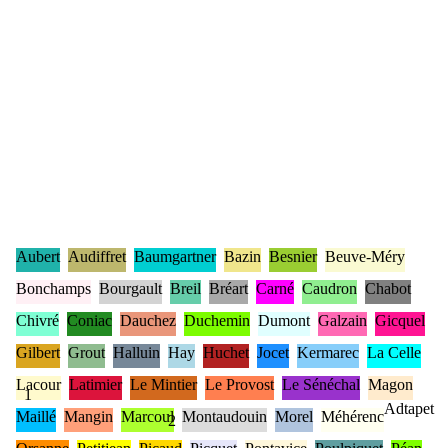
Aubert
Audiffret
Baumgartner
Bazin
Besnier
Beuve-Méry
Bonchamps
Bourgault
Breil
Bréart
Carné
Caudron
Chabot
Chivré
Coniac
Dauchez
Duchemin
Dumont
Galzain
Gicquel
Gilbert
Grout
Halluin
Hay
Huchet
Jocet
Kermarec
La Celle
Lacour
Latimier
Le Mintier
Le Provost
Le Sénéchal
Magon
1
Adtapet
Maillé
Mangin
Marcoul
Montaudouin
Morel
Méhérenc
2