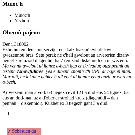
Muioc'h
Muioc'h
Yezhoù
Oberoù pajenn
Den:1318002
Ezhomm en deus hor servijer eus kalz loazioù evit diskwel
gwezennoù bras. Setu perak ne c'hall gwelout an arvererien dizanv
nemet 7 remziad diagentidi ha 7 remziad diskennidi en ur wezenn.
Ma vennit gwelout ul lignez a-bezh hep enskrivadur, ouzhpennit an
testenn
?showfulltree=yes
e dibenn chomlec'h URL ar bajenn-mañ.
Mar plij, ne lakait e neblec'h all ebet ul liamm eeun ouzh ur wezenn
a-bezh.
Ar wezenn-mañ a vod: 63 tiegezh evit 121 a dud eus 54 lignez. 63
eus an dud-man az a d'ober ar strollad kreiz (diagentidi – den
pennañ – diskennidi). Kuzhet eo 3 tiegezh gant 3 a dud.
1
♂
Sébastien du