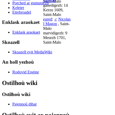
Jacquin
Saint-Malo
Porched ar gumuniezh
ganedigezh: 14
Keleier
Kerzu 1609,
Etrebroadel
Saint-Malo
eured
:
♂
Nicolas
Enklask araokaet
I Magon
, Saint-
Malo
Enklask araokaet
marvidigezh: 9
Meurzh 1701,
Skoazell
Saint-Malo
Skoazell evit MediaWiki
An holl yezhoù
Rodovid Engine
Ostilhoù wiki
Ostilhoù wiki
Pajennoù dibar