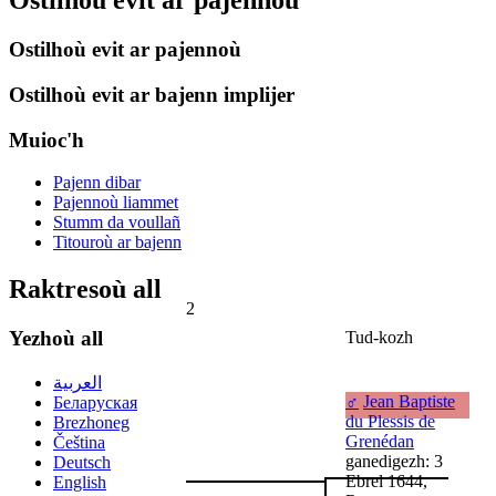
Ostilhoù evit ar pajennoù
Ostilhoù evit ar pajennoù
Ostilhoù evit ar bajenn implijer
Muioc'h
Pajenn dibar
Pajennoù liammet
Stumm da voullañ
Titouroù ar bajenn
Raktresoù all
2
Yezhoù all
Tud-kozh
العربية
♂
Jean Baptiste
Беларуская
du Plessis de
Brezhoneg
Grenédan
Čeština
ganedigezh: 3
Deutsch
Ebrel 1644,
English