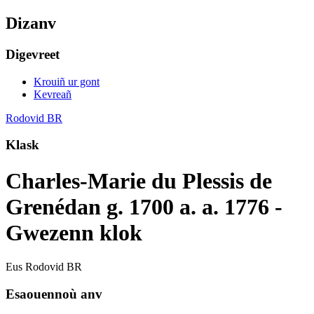
Dizanv
Digevreet
Krouiñ ur gont
Kevreañ
Rodovid BR
Klask
Charles-Marie du Plessis de
Grenédan g. 1700 a. a. 1776 -
Gwezenn klok
Eus Rodovid BR
Esaouennoù anv