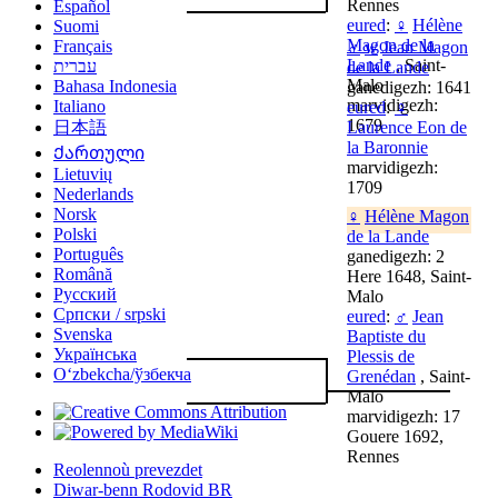
Rennes
Español
eured
:
♀
Hélène
Suomi
Magon de la
Français
♂
w
Jean Magon
Lande
, Saint-
עברית
de la Lande
Malo
Bahasa Indonesia
ganedigezh: 1641
marvidigezh:
Italiano
eured
:
♀
1679
Laurence Eon de
日本語
la Baronnie
Ქართული
marvidigezh:
Lietuvių
1709
Nederlands
Norsk
♀
Hélène Magon
Polski
de la Lande
Português
ganedigezh: 2
Română
Here 1648, Saint-
Русский
Malo
Српски / srpski
eured
:
♂
Jean
Svenska
Baptiste du
Українська
Plessis de
Oʻzbekcha/ўзбекча
Grenédan
, Saint-
Malo
marvidigezh: 17
Gouere 1692,
Rennes
Reolennoù prevezdet
Diwar-benn Rodovid BR