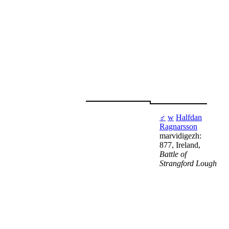
♂
w
Halfdan
Ragnarsson
marvidigezh:
877, Ireland,
Battle of
Strangford Lough