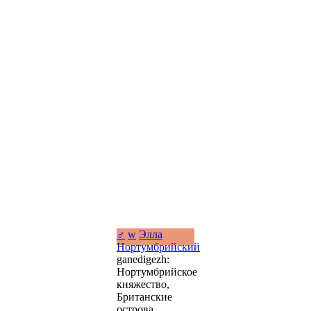
♂
w
Элла
Нортумбрийский
ganedigezh:
Нортумбрийское
княжество,
Британские
острова