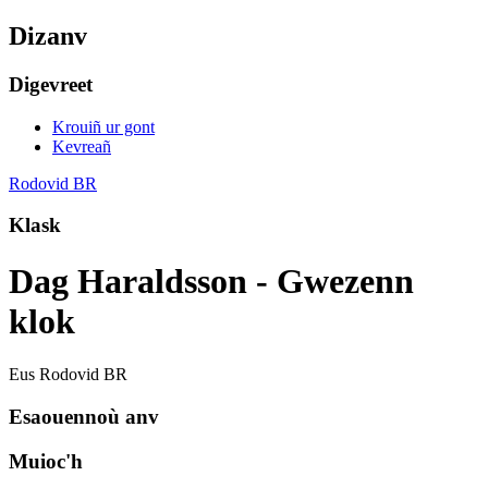
Dizanv
Digevreet
Krouiñ ur gont
Kevreañ
Rodovid BR
Klask
Dag Haraldsson - Gwezenn
klok
Eus Rodovid BR
Esaouennoù anv
Muioc'h