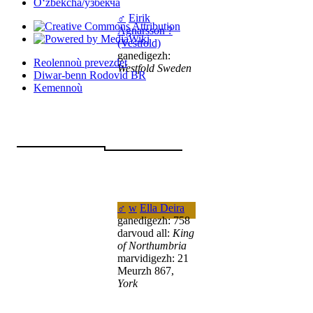
Oʻzbekcha/ўзбекча
♂
Eirik
Agnarsson ?
(Vestfold)
ganedigezh:
Reolennoù prevezdet
Westfold Sweden
Diwar-benn Rodovid BR
Kemennoù
♂
w
Ella Deira
ganedigezh: 758
darvoud all:
King
of Northumbria
marvidigezh: 21
Meurzh 867,
York