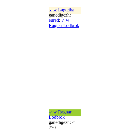
♀
w
Lagertha
ganedigezh:
eured
:
♂
w
Ragnar Lodbrok
♂
w
Ragnar
Lodbrok
ganedigezh: <
770