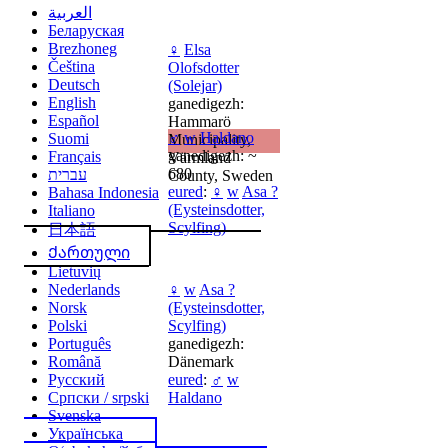
العربية
Беларуская
Brezhoneg
♀
Elsa
Čeština
Olofsdotter
Deutsch
(Solejar)
English
ganedigezh:
Español
Hammarö
♂
w
Haldano
Suomi
Municipality,
ganedigezh: ~
Français
Värmland
680
עברית
County, Sweden
eured
:
♀
w
Asa ?
Bahasa Indonesia
(Eysteinsdotter,
Italiano
Scylfing)
日本語
Ქართული
Lietuvių
♀
w
Asa ?
Nederlands
(Eysteinsdotter,
Norsk
Scylfing)
Polski
ganedigezh:
Português
Dänemark
Română
eured
:
♂
w
Русский
Haldano
Српски / srpski
Svenska
Українська