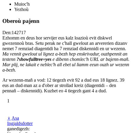
Muioc'h
Yezhoù
Oberoù pajenn
Den:142717
Ezhomm en deus hor servijer eus kalz loazioù evit diskwel
gwezennoù bras. Setu perak ne c'hall gwelout an arvererien dizanv
nemet 7 remziad diagentidi ha 7 remziad diskennidi en ur wezenn.
Ma vennit gwelout ul lignez a-bezh hep enskrivadur, ouzhpennit an
testenn
?showfulltree=yes
e dibenn chomlec'h URL ar bajenn-mañ.
Mar plij, ne lakait e neblec'h all ebet ul liamm eeun ouzh ur wezenn
a-bezh.
Ar wezenn-mañ a vod: 12 tiegezh evit 92 a dud eus 18 lignez. 39
eus an dud-man az a d'ober ar strollad kreiz (diagentidi – den
pennañ – diskennidi). Kuzhet eo 4 tiegezh gant 4 a dud.
1
♀
Asa
Ingjaldsdotter
ganedigezh: