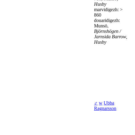
Husby
marvidigezh: >
860
douaridigezh:
Munsö,
Björnshögen /
Jarnsida Barrow,
Husby
♂
w
Ubba
Ragnarsson