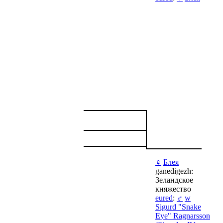
♀
Блея
ganedigezh:
Зеландское
княжество
eured
:
♂
w
Sigurd "Snake
Eye" Ragnarsson