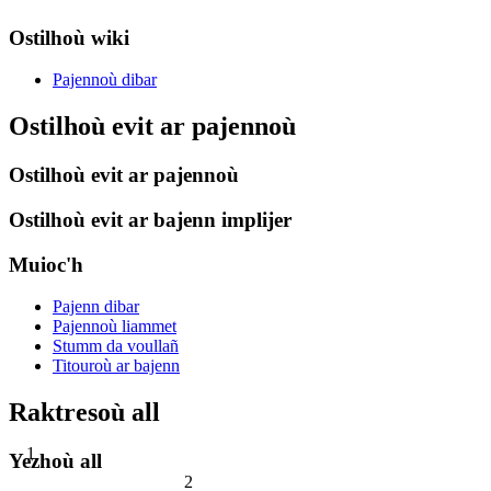
Ostilhoù wiki
Pajennoù dibar
Ostilhoù evit ar pajennoù
Ostilhoù evit ar pajennoù
Ostilhoù evit ar bajenn implijer
Muioc'h
Pajenn dibar
Pajennoù liammet
Stumm da voullañ
Titouroù ar bajenn
Raktresoù all
1
Yezhoù all
2