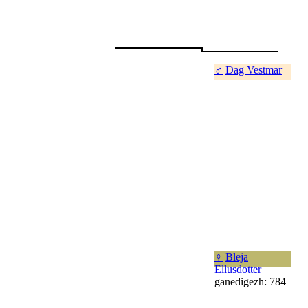
♂
Dag Vestmar
♀
Bleja
Ellusdotter
ganedigezh: 784