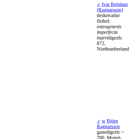
♂
Ivar Beinlaus
(Ragnarsson)
deskrivadur
fizikel:
osteogenesis
imperfecta
marvidigezh:
872,
Northumberland
♂
w
Björn
Ragnarsson
ganedigezh: ~
780, Munsö,