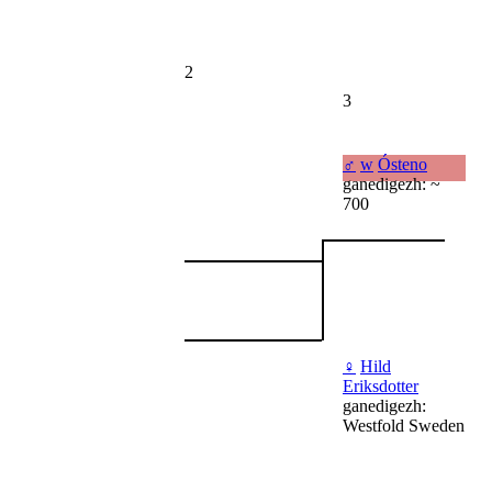
2
3
♂
w
Ósteno
ganedigezh: ~
700
♀
Hild
Eriksdotter
ganedigezh:
Westfold Sweden