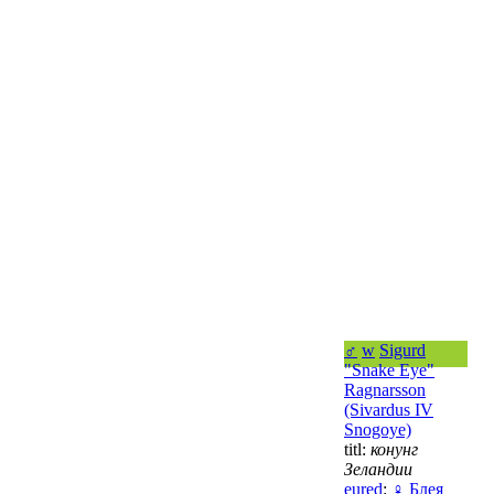
♂
w
Sigurd
"Snake Eye"
Ragnarsson
(Sivardus IV
Snogoye)
titl:
конунг
Зеландии
eured
:
♀
Блея