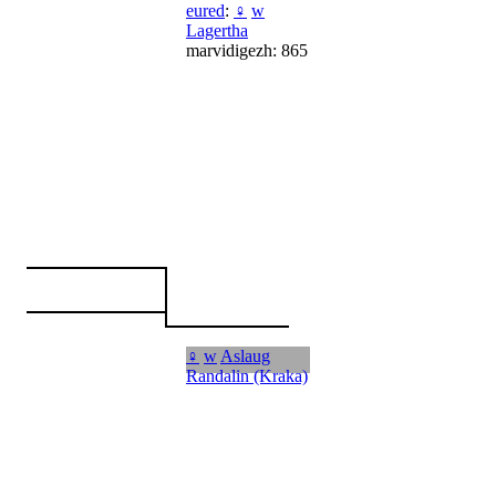
eured
:
♀
w
Lagertha
marvidigezh: 865
♀
w
Aslaug
Randalin (Kraka)