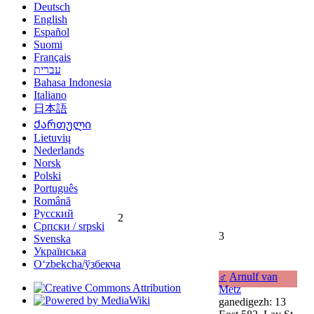
Deutsch
English
Español
Suomi
Français
עברית
Bahasa Indonesia
Italiano
日本語
Ქართული
Lietuvių
Nederlands
Norsk
Polski
Português
Română
Русский
2
Српски / srpski
3
Svenska
Українська
Oʻzbekcha/ўзбекча
♂
Arnulf van
Metz
ganedigezh: 13