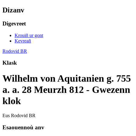
Dizanv
Digevreet
Krouiñ ur gont
Kevreañ
Rodovid BR
Klask
Wilhelm von Aquitanien g. 755
a. a. 28 Meurzh 812 - Gwezenn
klok
Eus Rodovid BR
Esaouennoù anv