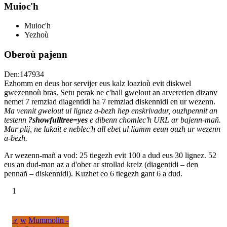
Muioc'h
Muioc'h
Yezhoù
Oberoù pajenn
Den:147934
Ezhomm en deus hor servijer eus kalz loazioù evit diskwel
gwezennoù bras. Setu perak ne c'hall gwelout an arvererien dizanv
nemet 7 remziad diagentidi ha 7 remziad diskennidi en ur wezenn.
Ma vennit gwelout ul lignez a-bezh hep enskrivadur, ouzhpennit an
testenn
?showfulltree=yes
e dibenn chomlec'h URL ar bajenn-mañ.
Mar plij, ne lakait e neblec'h all ebet ul liamm eeun ouzh ur wezenn
a-bezh.
Ar wezenn-mañ a vod: 25 tiegezh evit 100 a dud eus 30 lignez. 52
eus an dud-man az a d'ober ar strollad kreiz (diagentidi – den
pennañ – diskennidi). Kuzhet eo 6 tiegezh gant 6 a dud.
1
♂
w
Mummolin -