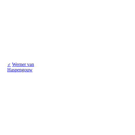
♂
Werner van
Haspengouw