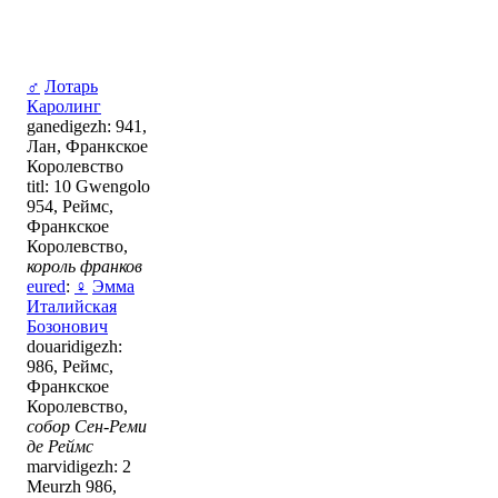
♂
Лотарь
Каролинг
ganedigezh: 941,
Лан, Франкское
Королевство
titl: 10 Gwengolo
954, Реймс,
Франкское
Королевство,
король франков
eured
:
♀
Эмма
Италийская
Бозонович
douaridigezh:
986, Реймс,
Франкское
Королевство,
собор Сен-Реми
де Реймс
marvidigezh: 2
Meurzh 986,