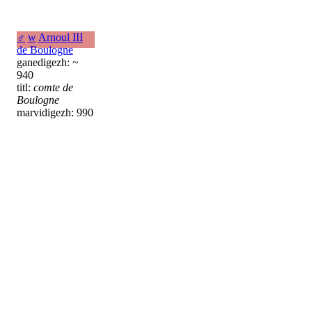
♂
w
Arnoul III
de Boulogne
ganedigezh: ~
940
titl:
comte de
Boulogne
marvidigezh: 990