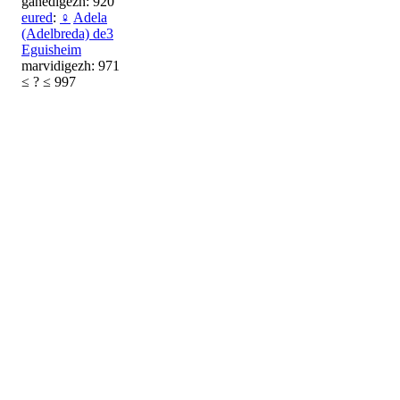
ganedigezh: 920
eured
:
♀
Adela
(Adelbreda) de3
Eguisheim
marvidigezh: 971
≤ ? ≤ 997