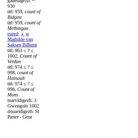
ganedigezh: ~
930
titl: 959,
count of
Bidgau
titl: 959,
count of
Methingau
eured
:
♀
w
Mathilde van
Saksen Billung
titl: 963 ≤ ? ≤
1002,
Count of
Verdun
titl: 974 ≤ ? ≤
998,
count of
Hainault
titl: 974 ≤ ? ≤
998,
Count of
Mons
marvidigezh: 3
Gwengolo 1002
douaridigezh: St
Pieter - Gent