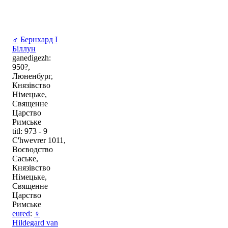
♂
Бернхард I
Біллун
ganedigezh:
950?,
Люненбург,
Князівство
Німецьке,
Священне
Царство
Римське
titl: 973 - 9
C'hwevrer 1011,
Воєводство
Саське,
Князівство
Німецьке,
Священне
Царство
Римське
eured
:
♀
Hildegard van