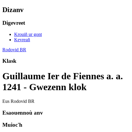
Dizanv
Digevreet
Krouiñ ur gont
Kevreañ
Rodovid BR
Klask
Guillaume Ier de Fiennes a. a.
1241 - Gwezenn klok
Eus Rodovid BR
Esaouennoù anv
Muioc'h