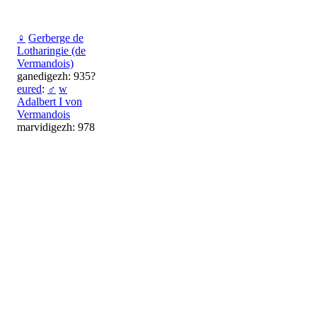
♀
Gerberge de
Lotharingie (de
Vermandois)
ganedigezh: 935?
eured
:
♂
w
Adalbert I von
Vermandois
marvidigezh: 978