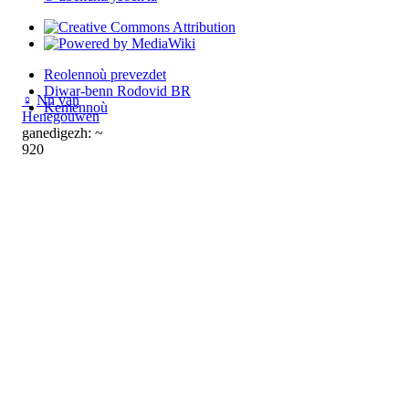
Reolennoù prevezdet
Diwar-benn Rodovid BR
♀
Nn van
Kemennoù
Henegouwen
ganedigezh: ~
920