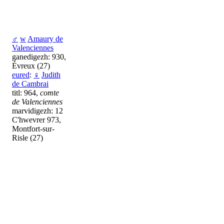
♂
w
Amaury de
Valenciennes
ganedigezh: 930,
Évreux (27)
eured
:
♀
Judith
de Cambrai
titl: 964,
comte
de Valenciennes
marvidigezh: 12
C'hwevrer 973,
Montfort-sur-
Risle (27)