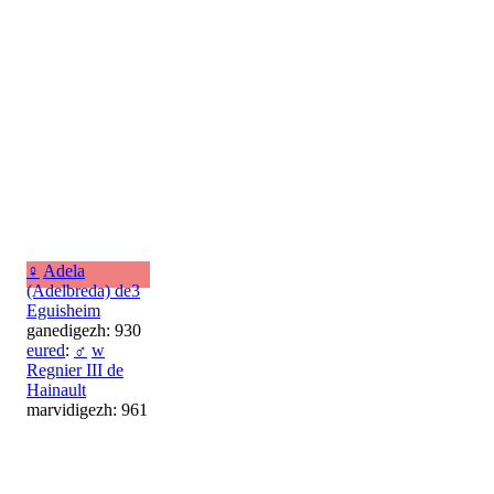
♀
Adela
(Adelbreda) de3
Eguisheim
ganedigezh: 930
eured
:
♂
w
Regnier III de
Hainault
marvidigezh: 961