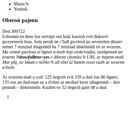
Muioc'h
Yezhoù
Oberoù pajenn
Den:309722
Ezhomm en deus hor servijer eus kalz loazioù evit diskwel
gwezennoù bras. Setu perak ne c'hall gwelout an arvererien dizanv
nemet 7 remziad diagentidi ha 7 remziad diskennidi en ur wezenn.
Ma vennit gwelout ul lignez a-bezh hep enskrivadur, ouzhpennit an
testenn
?showfulltree=yes
e dibenn chomlec'h URL ar bajenn-mañ.
Mar plij, ne lakait e neblec'h all ebet ul liamm eeun ouzh ur wezenn
a-bezh.
Ar wezenn-mañ a vod: 125 tiegezh evit 339 a dud eus 86 lignez.
135 eus an dud-man az a d'ober ar strollad kreiz (diagentidi – den
pennañ – diskennidi). Kuzhet eo 52 tiegezh gant 48 a dud.
1