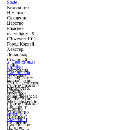
Stade
,
Князівство
Німецьке,
Священне
Царство
Римське
marvidigezh: 9
C'hwevrer 1011,
Город Корвей,
Хёкстер,
Детмольд,
Северный
♀
Сванхильда
Рейн-
Биллун-
Вестфалия,
Саксонская
Немецкое
ganedigezh: ~
королевство,
950, Саксонское
Святое Римское
герцогство,
царство
Немецкое
douaridigezh: St
королевство,
Michaeliskerk te
Святое Римское
Lünenburg,
царство
Князівство
eured
:
♂
w
Німецьке,
Ekkehard I
,
Священне
Саксонское
Царство
герцогство,