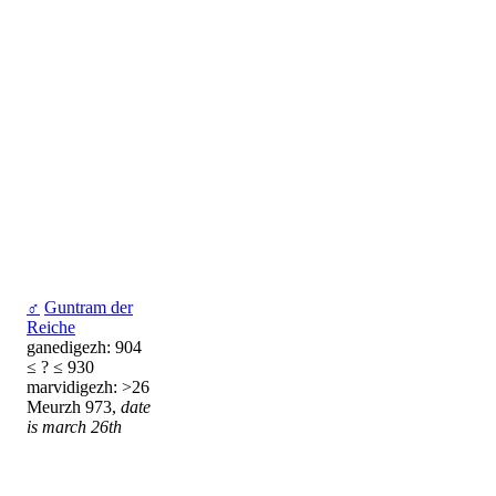
♂
Guntram der
Reiche
ganedigezh: 904
≤ ? ≤ 930
marvidigezh: >26
Meurzh 973,
date
is march 26th