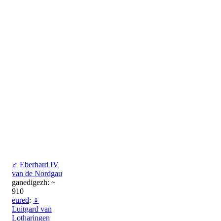
♂
Eberhard IV
van de Nordgau
ganedigezh: ~
910
eured
:
♀
Luitgard van
Lotharingen