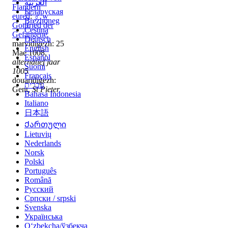
العربية
Flandern
Беларуская
eured
:
♂
w
Brezhoneg
Gottfried der
Čeština
Gefangene
Deutsch
marvidigezh: 25
English
Mae 1008,
Español
alternatief jaar
Suomi
1005
Français
douaridigezh:
עברית
Gent,
St Pieter
Bahasa Indonesia
Italiano
日本語
Ქართული
Lietuvių
Nederlands
Norsk
Polski
Português
Română
Русский
Српски / srpski
Svenska
Українська
Oʻzbekcha/ўзбекча