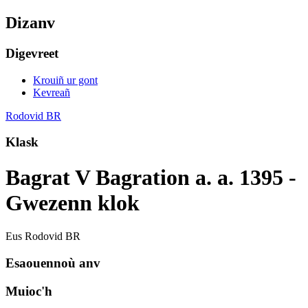
Dizanv
Digevreet
Krouiñ ur gont
Kevreañ
Rodovid BR
Klask
Bagrat V Bagration a. a. 1395 -
Gwezenn klok
Eus Rodovid BR
Esaouennoù anv
Muioc'h