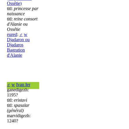
Ossétie)
titl:
princesse par
naissance
titl:
reine consort
d'Alanie ou
Ossétie
eured
:
♂
w
Djadaron ou
Djadaros
Bagration
d'Alanie
♂
w
Ivan Ier
ganedigezh:
1195?
titl:
eristavi
titl:
spasalar
(général)
marvidigezh:
1240?