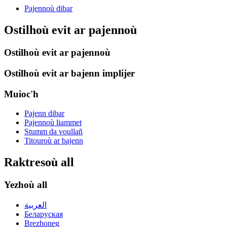
Pajennoù dibar
Ostilhoù evit ar pajennoù
Ostilhoù evit ar pajennoù
Ostilhoù evit ar bajenn implijer
Muioc'h
Pajenn dibar
Pajennoù liammet
Stumm da voullañ
Titouroù ar bajenn
Raktresoù all
Yezhoù all
العربية
Беларуская
Brezhoneg