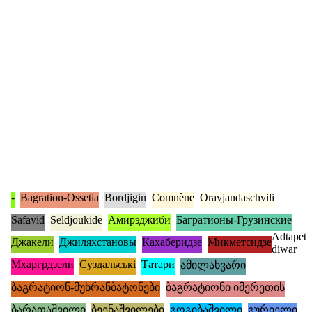
-
Bagration-Ossetia
Bordjigin
Comnène
Oravjandaschvili
Safavid
Seldjoukide
Амирэджиби
Багратионы-Грузинские
Adtapet
Джакели
Джиляхстановы
Кахаберидзе
Микметсидзе
diwar
Мхаргрдзели
Суздальські
Татари
ამილახვარი
ბაგრატიონ-მუხრანბატონები
ბაგრატიონი იმერეთის
ბარათაშვილი
ბეენაშვილები
გოგიბაშვილი
გურიელი