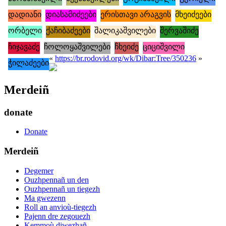
დადიანი
დიასამიძეები
ერისთავი არაგვის
მხეიძეები
ორბელი
ქაჩიბაძეები
შალიკაშვილები
შერვაშიძე
ჩიჯავაძე
ჩოლოყაშვილები
ჩხეიძე
ციციშვილი
«
https://br.rodovid.org/wk/Dibar:Tree/350236
»
ჭილაძეები
Merdeiñ
donate
Donate
Merdeiñ
Degemer
Ouzhpennañ un den
Ouzhpennañ un tiegezh
Ma gwezenn
Roll an anvioù-tiegezh
Pajenn dre zegouezh
Kemmoù diwezhañ