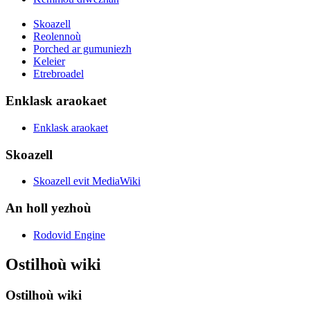
Skoazell
Reolennoù
Porched ar gumuniezh
Keleier
Etrebroadel
Enklask araokaet
Enklask araokaet
Skoazell
Skoazell evit MediaWiki
An holl yezhoù
Rodovid Engine
Ostilhoù wiki
Ostilhoù wiki