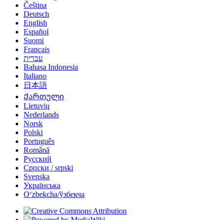
Čeština
Deutsch
English
Español
Suomi
Français
עברית
Bahasa Indonesia
Italiano
日本語
Ქართული
Lietuvių
Nederlands
Norsk
Polski
Português
Română
Русский
Српски / srpski
Svenska
Українська
Oʻzbekcha/ўзбекча