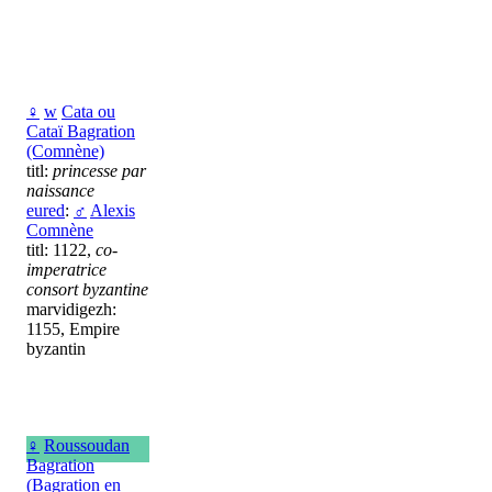
♀
w
Cata ou
Cataï Bagration
(Comnène)
titl:
princesse par
naissance
eured
:
♂
Alexis
Comnène
titl: 1122,
co-
imperatrice
consort byzantine
marvidigezh:
1155, Empire
byzantin
♀
Roussoudan
Bagration
(Bagration en