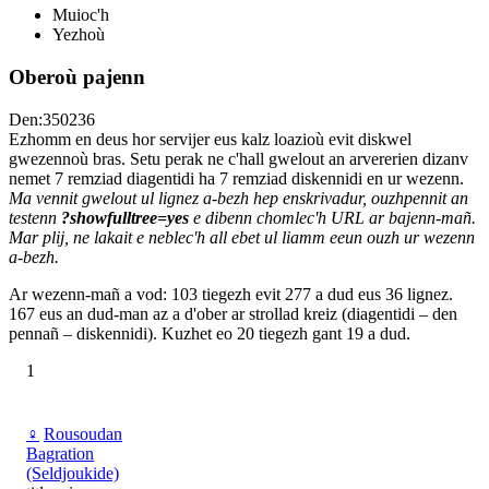
Muioc'h
Yezhoù
Oberoù pajenn
Den:350236
Ezhomm en deus hor servijer eus kalz loazioù evit diskwel
gwezennoù bras. Setu perak ne c'hall gwelout an arvererien dizanv
nemet 7 remziad diagentidi ha 7 remziad diskennidi en ur wezenn.
Ma vennit gwelout ul lignez a-bezh hep enskrivadur, ouzhpennit an
testenn
?showfulltree=yes
e dibenn chomlec'h URL ar bajenn-mañ.
Mar plij, ne lakait e neblec'h all ebet ul liamm eeun ouzh ur wezenn
a-bezh.
Ar wezenn-mañ a vod: 103 tiegezh evit 277 a dud eus 36 lignez.
167 eus an dud-man az a d'ober ar strollad kreiz (diagentidi – den
pennañ – diskennidi). Kuzhet eo 20 tiegezh gant 19 a dud.
1
♀
Rousoudan
Bagration
(Seldjoukide)