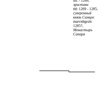
titl: - 1269,
эристави
titl: 1269 - 1285,
суверенный
князь Самцхе
marvidigezh:
1285?,
Монастырь
Сапара