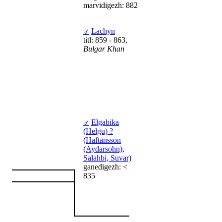
marvidigezh: 882
♂
Lachyn
titl: 859 - 863,
Bulgar Khan
♂
Elgabika
(Helgu) ?
(Haftansson
(Aydarsohn),
Salahbi, Suvar)
ganedigezh: <
835