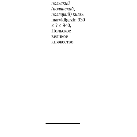
польский
(полянский,
поляцкий) князь
marvidigezh: 930
≤ ? ≤ 940,
Польское
великое
княжество