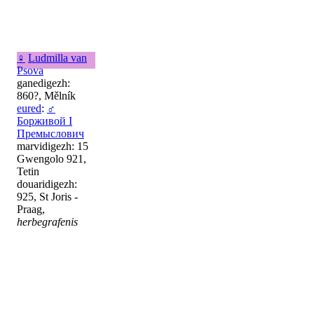
♀
Ludmilla van
Psova
ganedigezh:
860?, Mělník
eured
:
♂
Борживой I
Премыслович
marvidigezh: 15
Gwengolo 921,
Tetin
douaridigezh:
925, St Joris -
Praag,
herbegrafenis