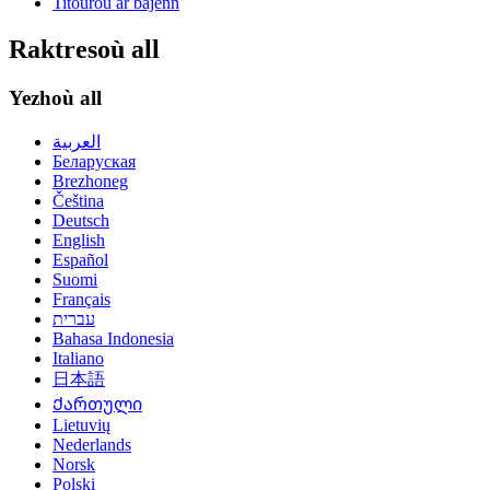
Titouroù ar bajenn
Raktresoù all
Yezhoù all
العربية
Беларуская
Brezhoneg
Čeština
Deutsch
English
Español
Suomi
Français
עברית
Bahasa Indonesia
Italiano
日本語
Ქართული
Lietuvių
Nederlands
Norsk
Polski