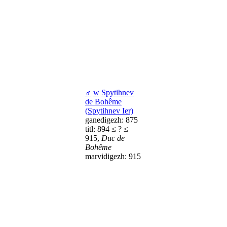
♂
w
Spytihnev
de Bohême
(Spytihnev Ier)
ganedigezh: 875
titl: 894 ≤ ? ≤
915,
Duc de
Bohême
marvidigezh: 915