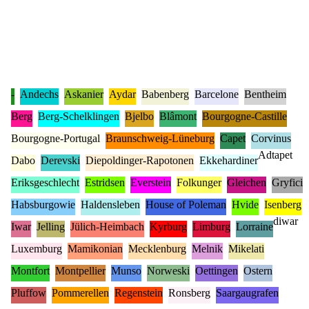
-
Andechs
Askanier
Aydar
Babenberg
Barcelone
Bentheim
Berg
Berg-Schelklingen
Bjelbo
Blâmont
Bourgogne-Castille
Bourgogne-Portugal
Braunschweig-Lüneburg
Capet
Corvinus
Adtapet
Dabo
Derevski
Diepoldinger-Rapotonen
Ekkehardiner
Eriksgeschlecht
Estridsen
Everstein
Folkunger
Gleichen
Gryfici
Habsburgowie
Haldensleben
House of Poleman
Hvide
Isenberg
diwar
Iwar
Jelling
Jülich-Heimbach
Kyrburg
Limburg
Lorraine
Luxemburg
Mamikonian
Mecklenburg
Melnik
Mikelati
Montfort
Montpellier
Munso
Norweski
Oettingen
Ostern
Pluffow
Pommerellen
Regenstein
Ronsberg
Saargaugrafen