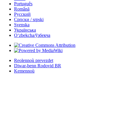
Português
Română
Русский
Српски / srpski
Svenska
Українська
Oʻzbekcha/ўзбекча
Reolennoù prevezdet
Diwar-benn Rodovid BR
Kemennoù