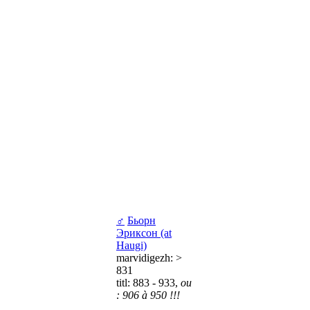
♂
Бьорн
Эриксон (at
Haugi)
marvidigezh: >
831
titl: 883 - 933,
ou
: 906 à 950 !!!