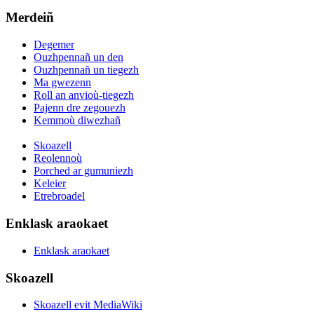
Merdeiñ
Degemer
Ouzhpennañ un den
Ouzhpennañ un tiegezh
Ma gwezenn
Roll an anvioù-tiegezh
Pajenn dre zegouezh
Kemmoù diwezhañ
Skoazell
Reolennoù
Porched ar gumuniezh
Keleier
Etrebroadel
Enklask araokaet
Enklask araokaet
Skoazell
Skoazell evit MediaWiki