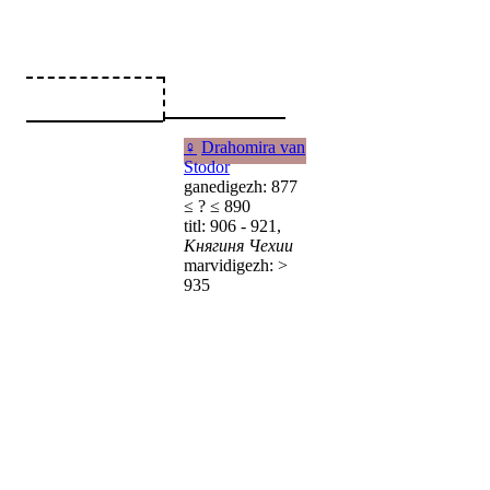
♀
Drahomira van
Stodor
ganedigezh: 877
≤ ? ≤ 890
titl: 906 - 921,
Княгиня Чехии
marvidigezh: >
935