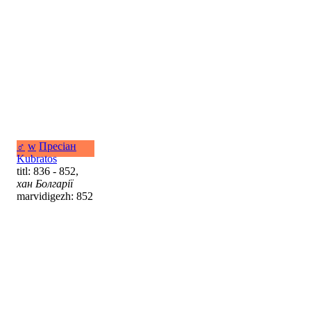
♂
w
Пресіан
Kubratos
titl: 836 - 852,
хан Болгарії
marvidigezh: 852