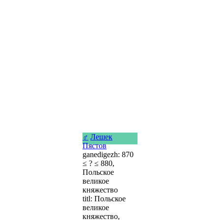
♂
Лешек
Пястов
ganedigezh: 870
≤ ? ≤ 880,
Польское
великое
княжество
titl: Польское
великое
княжество,