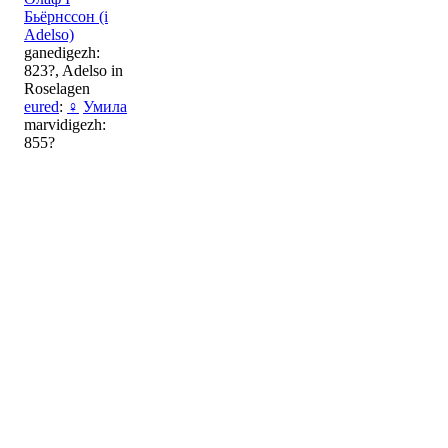
Бьёрнссон (i
Adelso)
ganedigezh:
823?, Adelso in
Roselagen
eured
:
♀
Умила
marvidigezh:
855?