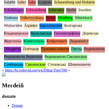
Salahbi
Salier
Salm
Scarpone
Schauenburg und Holstein
Schelklingen
Schwarzburg
Schweden
Stodor
Swerker
Toulouse
Volkovyyskaya
Wettin
Windberg
Wittelsbach
Wizlawiden
Árpáden
Барселонские
Болгарські
Владимирские
Вроцлавская
Гогенштауфены
Деревські
Жеротины
Комитопулы
Кубратовичі
Людовинги
Ободриты
Плётцкау
Пржемысловичи
Пясты
Рюриковичи
Рюриковичи Рязанские
Рюриковичи Смоленские
Самбориды
Смоленские
Стоховські
Шимоновичи
«
https://br.rodovid.org/wk/Dibar:Tree/590
»
Merdeiñ
donate
Donate