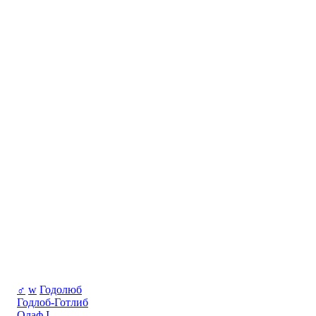
♂
w
Годолюб
Годлоб-Готлиб
Олаф I