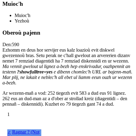
Muioc'h
Muioc'h
Yezhoù
Oberoù pajenn
Den:590
Ezhomm en deus hor servijer eus kalz loazioù evit diskwel
gwezennoù bras. Setu perak ne c'hall gwelout an arvererien dizanv
nemet 7 remziad diagentidi ha 7 remziad diskennidi en ur wezenn.
Ma vennit gwelout ul lignez a-bezh hep enskrivadur, ouzhpennit an
testenn
?showfulltree=yes
e dibenn chomlec'h URL ar bajenn-mañ.
Mar plij, ne lakait e neblec'h all ebet ul liamm eeun ouzh ur wezenn
a-bezh.
Ar wezenn-mañ a vod: 252 tiegezh evit 583 a dud eus 91 lignez.
262 eus an dud-man az a d'ober ar strollad kreiz (diagentidi – den
pennañ – diskennidi). Kuzhet eo 79 tiegezh gant 74 a dud.
1
♂
Ragnar ? (Not