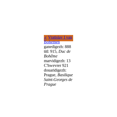
♂
Vratislav I van
Bohemen
ganedigezh: 888
titl: 915,
Duc de
Bohême
marvidigezh: 13
C'hwevrer 921
douaridigezh:
Prague,
Basilique
Saint-Georges de
Prague