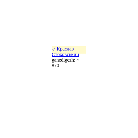
♂
Краслав
Стоховський
ganedigezh: ~
870