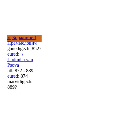
♂
Борживой I
Премыслович
ganedigezh: 852?
eured
:
♀
Ludmilla van
Psova
titl: 872 - 889
eured
: 874
marvidigezh:
889?