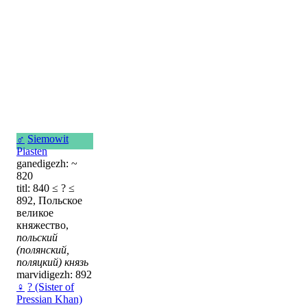
♂
Siemowit
Piasten
ganedigezh: ~
820
titl: 840 ≤ ? ≤
892, Польское
великое
княжество,
польский
(полянский,
поляцкий) князь
marvidigezh: 892
♀
? (Sister of
Pressian Khan)