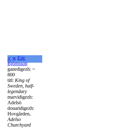
♂
w
Eric
Björnsson
ganedigezh: ~
800
titl:
King of
Sweden, half-
legendary
marvidigezh:
Adelsö
douaridigezh:
Hovgården,
Adelso
Churchyard