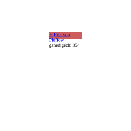
♂
Erik von
Pluffow
ganedigezh: 854