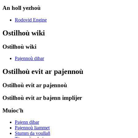
An holl yezhoù
Rodovid Engine
Ostilhoù wiki
Ostilhoù wiki
Pajennoù dibar
Ostilhoù evit ar pajennoù
Ostilhoù evit ar pajennoù
Ostilhoù evit ar bajenn implijer
Muioc'h
Pajenn dibar
Pajennoù liammet
Stumm da voullañ