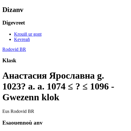
Dizanv
Digevreet
Krouiñ ur gont
Kevreañ
Rodovid BR
Klask
Анастасия Ярославна g.
1023? a. a. 1074 ≤ ? ≤ 1096 -
Gwezenn klok
Eus Rodovid BR
Esaouennoù anv