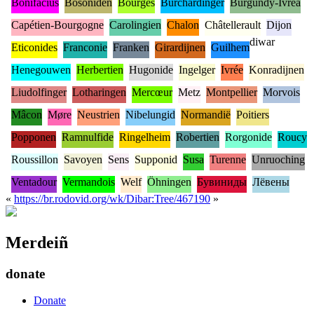
Bonifacius
Bosoniden
Bourges
Burchardinger
Burgundy-Ivrea
Capétien-Bourgogne
Carolingien
Chalon
Châtellerault
Dijon
diwar
Eticonides
Franconie
Franken
Girardijnen
Guilhem
Henegouwen
Herbertien
Hugonide
Ingelger
Ivrée
Konradijnen
Liudolfinger
Lotharingen
Mercœur
Metz
Montpellier
Morvois
Mâcon
Møre
Neustrien
Nibelungid
Normandië
Poitiers
Popponen
Ramnulfide
Ringelheim
Robertien
Rorgonide
Roucy
Roussillon
Savoyen
Sens
Supponid
Susa
Turenne
Unruoching
Ventadour
Vermandois
Welf
Öhningen
Бувиниды
Лёвены
«
https://br.rodovid.org/wk/Dibar:Tree/467190
»
Merdeiñ
donate
Donate