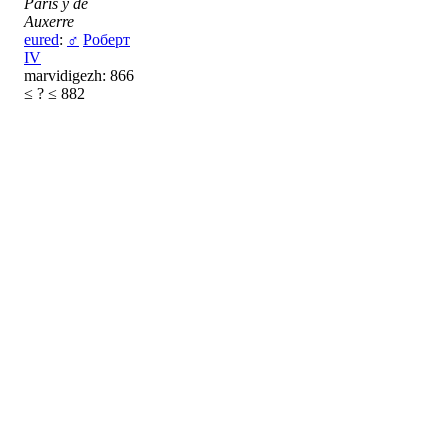
París y de
Auxerre
eured
:
♂
Роберт
IV
marvidigezh: 866
≤ ? ≤ 882