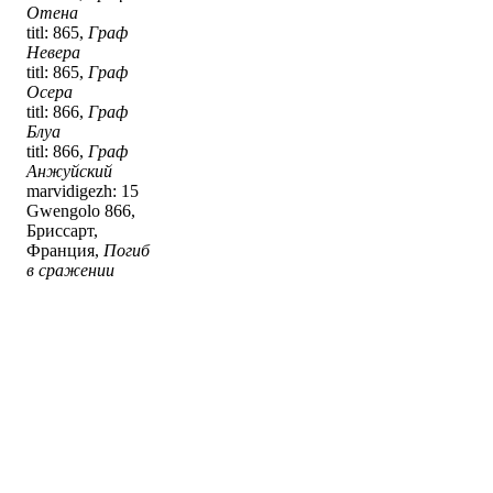
Отена
titl: 865,
Граф
Невера
titl: 865,
Граф
Осера
titl: 866,
Граф
Блуа
titl: 866,
Граф
Анжуйский
marvidigezh: 15
Gwengolo 866,
Бриссарт,
Франция,
Погиб
в сражении