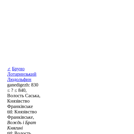
♂
Бруно
Лотаринзький
Людольфин
ganedigezh: 830
≤ ? ≤ 840,
Волость Саська,
Князівство
Франківське
titl: Князівство
Франківське,
Вождь і Брат
Княгині
titl: Волость