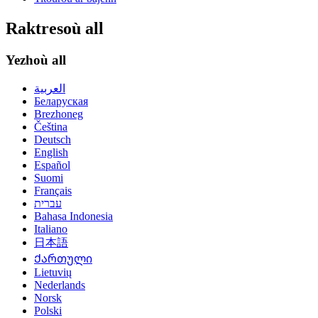
Raktresoù all
Yezhoù all
العربية
Беларуская
Brezhoneg
Čeština
Deutsch
English
Español
Suomi
Français
עברית
Bahasa Indonesia
Italiano
日本語
Ქართული
Lietuvių
Nederlands
Norsk
Polski