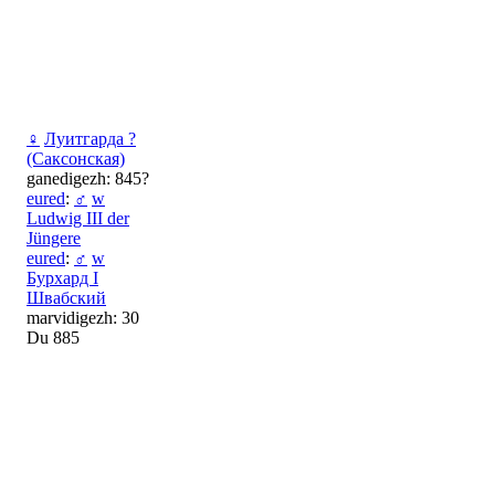
♀
Луитгарда ?
(Саксонская)
ganedigezh: 845?
eured
:
♂
w
Ludwig III der
Jüngere
eured
:
♂
w
Бурхард I
Швабский
marvidigezh: 30
Du 885