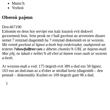
Muioc'h
Yezhoù
Oberoù pajenn
Den:467190
Ezhomm en deus hor servijer eus kalz loazioù evit diskwel
gwezennoù bras. Setu perak ne c'hall gwelout an arvererien dizanv
nemet 7 remziad diagentidi ha 7 remziad diskennidi en ur wezenn.
Ma vennit gwelout ul lignez a-bezh hep enskrivadur, ouzhpennit an
testenn
?showfulltree=yes
e dibenn chomlec'h URL ar bajenn-mañ.
Mar plij, ne lakait e neblec'h all ebet ul liamm eeun ouzh ur wezenn
a-bezh.
Ar wezenn-mañ a vod: 175 tiegezh evit 389 a dud eus 58 lignez.
103 eus an dud-man az a d'ober ar strollad kreiz (diagentidi – den
pennañ – diskennidi). Kuzhet eo 109 tiegezh gant 98 a dud.
1