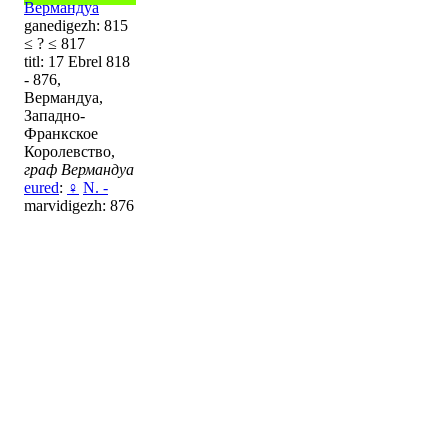
Вермандуа
ganedigezh: 815
≤ ? ≤ 817
titl: 17 Ebrel 818
- 876,
Вермандуа,
Западно-
Франкское
Королевство,
граф Вермандуа
eured
:
♀
N. -
marvidigezh: 876