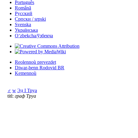
Português
Română
Русский
Српски / srpski
Svenska
Українська
Oʻzbekcha/ўзбекча
Reolennoù prevezdet
Diwar-benn Rodovid BR
Kemennoù
♂
w
Эд I Труа
titl:
граф Труа