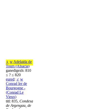
♀
w
Adelaida de
Tours (Alsacia)
ganedigezh: 810
≤ ? ≤ 820
eured
:
♂
w
Conrad Ier de
Bourgogne -
(Conrad Le
Vieux)
titl: 835,
Condesa
de Argengau, de