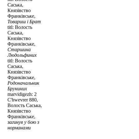
Саська,
Князівство
Франківське,
Товариш і Брат
titl: Волость
Саська,
Князівство
Франківське,
Старшина
Людольфиних
titl: Волость
Саська,
Князівство
Франківське,
Родоначальник
Бруниних
marvidigezh: 2
C'hwevrer 880,
Волость Саська,
Князівство
Франківське,
загинув у бою з
норманами