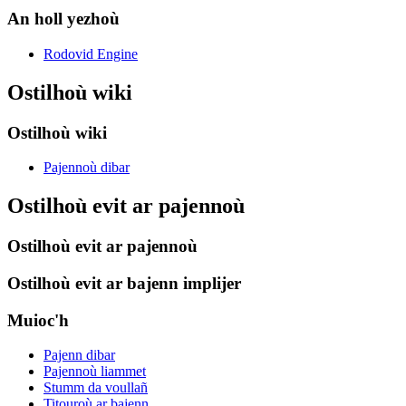
An holl yezhoù
Rodovid Engine
Ostilhoù wiki
Ostilhoù wiki
Pajennoù dibar
Ostilhoù evit ar pajennoù
Ostilhoù evit ar pajennoù
Ostilhoù evit ar bajenn implijer
Muioc'h
Pajenn dibar
Pajennoù liammet
Stumm da voullañ
Titouroù ar bajenn