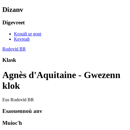
Dizanv
Digevreet
Krouiñ ur gont
Kevreañ
Rodovid BR
Klask
Agnès d'Aquitaine - Gwezenn
klok
Eus Rodovid BR
Esaouennoù anv
Muioc'h