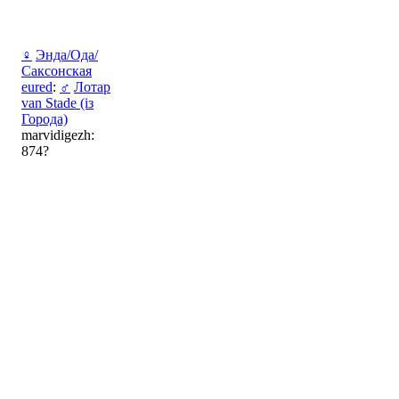
♀
Энда/Ода/
Саксонская
eured
:
♂
Лотар
van Stade (із
Города)
marvidigezh:
874?