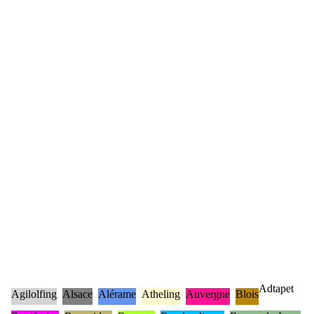
Adtapet
Agilolfing
Alsace
Alérame
Atheling
Auvergne
Blois