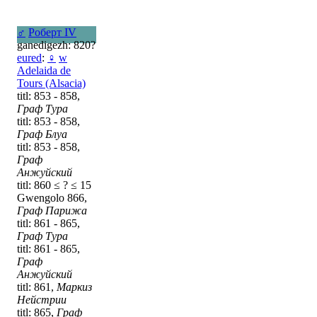
♂
Роберт IV
ganedigezh: 820?
eured
:
♀
w
Adelaida de
Tours (Alsacia)
titl: 853 - 858,
Граф Тура
titl: 853 - 858,
Граф Блуа
titl: 853 - 858,
Граф
Анжуйский
titl: 860 ≤ ? ≤ 15
Gwengolo 866,
Граф Парижа
titl: 861 - 865,
Граф Тура
titl: 861 - 865,
Граф
Анжуйский
titl: 861,
Маркиз
Нейстрии
titl: 865,
Граф