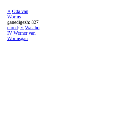
♀
Oda van
Worms
ganedigezh: 827
eured
:
♂
Walaho
IV Werner van
Wormsgau