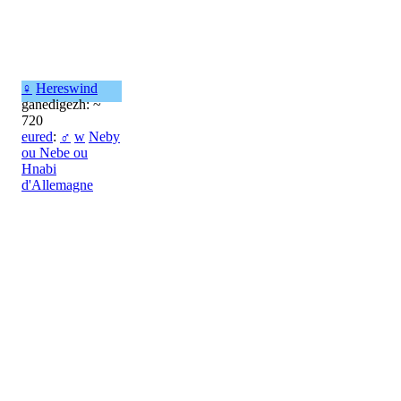
♀
Hereswind
ganedigezh: ~
720
eured
:
♂
w
Neby
ou Nebe ou
Hnabi
d'Allemagne