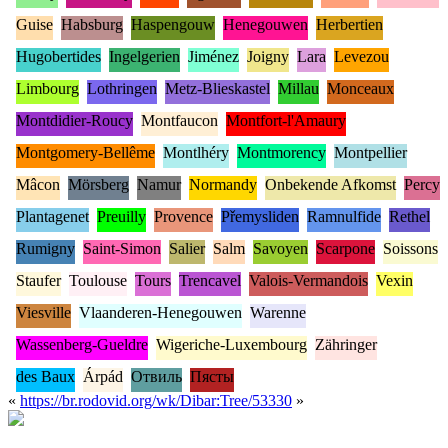
Guise
Habsburg
Haspengouw
Henegouwen
Herbertien
Hugobertides
Ingelgerien
Jiménez
Joigny
Lara
Levezou
Limbourg
Lothringen
Metz-Blieskastel
Millau
Monceaux
Montdidier-Roucy
Montfaucon
Montfort-l'Amaury
Montgomery-Bellême
Montlhéry
Montmorency
Montpellier
Mâcon
Mörsberg
Namur
Normandy
Onbekende Afkomst
Percy
Plantagenet
Preuilly
Provence
Přemysliden
Ramnulfide
Rethel
Rumigny
Saint-Simon
Salier
Salm
Savoyen
Scarpone
Soissons
Staufer
Toulouse
Tours
Trencavel
Valois-Vermandois
Vexin
Viesville
Vlaanderen-Henegouwen
Warenne
Wassenberg-Gueldre
Wigeriche-Luxembourg
Zähringer
des Baux
Árpád
Отвиль
Пясты
«
https://br.rodovid.org/wk/Dibar:Tree/53330
»