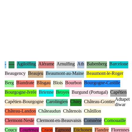
-
----
Agilolfing
Alérame
Arnulfing
Ath
Babenberg
Barcelone
Beaugency
Beaujeu
Beaumont-au-Maine
Beaumont-le-Roger
Berg
Biandrate
Blisgau
Blois
Bourbon
Bourgogne-Castille
Bourgogne-Ivrée
Brienne
Broyes
Burgund (Portugal)
Capétien
Adtapet
Capétien-Bourgogne
Carolingien
Chiny
Château-Gontier
diwar
Château-Landon
Châteaudun
Châtenois
Châtillon
Clermont-Nesle
Clermont-en-Beauvaisis
Comnène
Cornouaille
Coucy
Courtenay
Craon
Egmond
Etichonen
Flandre
Florennes