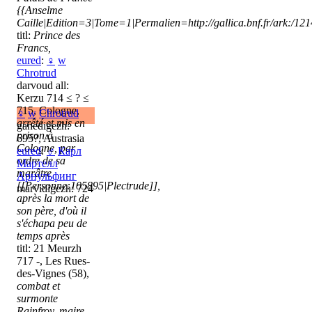
{{Anselme
Caille|Edition=3|Tome=1|Permalien=http://gallica.bnf.fr/ark:/1
titl:
Prince des
Francs,
eured
:
♀
w
Chrotrud
darvoud all:
Kerzu 714 ≤ ? ≤
715, Cologne,
♀
w
Chrotrud
arrêté et mis en
ganedigezh:
prison à
695?, Austrasia
Cologne, par
eured
:
♂
Карл
ordre de sa
Мартелл
marâtre
Арнульфинг
[[Personne:105895|Plectrude]],
marvidigezh: 724
après la mort de
son père, d'où il
s'échapa peu de
temps après
titl: 21 Meurzh
717 -, Les Rues-
des-Vignes (58),
combat et
surmonte
Rainfroy, maire