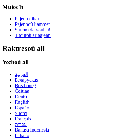
Muioc'h
Pajenn dibar
Pajennoù liammet
Stumm da voullañ
Titouroù ar bajenn
Raktresoù all
Yezhoù all
العربية
Беларуская
Brezhoneg
Čeština
Deutsch
English
Español
Suomi
Français
עברית
Bahasa Indonesia
Italiano