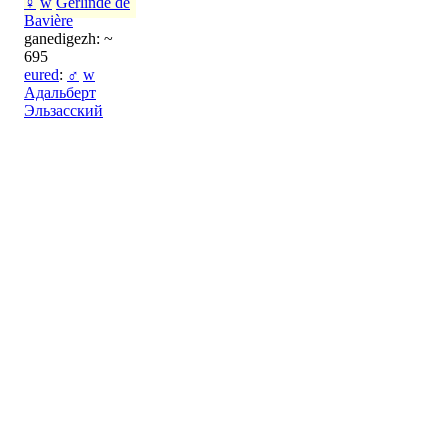
♀
w
Gerlinde de
Bavière
ganedigezh: ~
695
eured
:
♂
w
Адальберт
Эльзасский