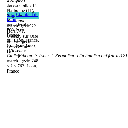
d'Avignon
darvoud all: 737,
Narbonne (11),
♂
w
Charibert de
Siège de
Laon
Narbonne
ganedigezh: ~
marvidigezh: 22
700, Laon,
Here 741,
France
Quierzy-sur-Oise
titl: Laon, France,
douaridigezh:
Comte de Laon,
Abtei Saint-
{{Anselme
Denis
Caille|Edition=3|Tome=1|Permalien=http://gallica.bnf.fr/ark:/1
marvidigezh: 748
≤ ? ≤ 762, Laon,
France