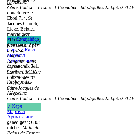
marvidigezh: >
{{Anselme
751
Caille|Edition=3|Tome=1|Permalien=http://gallica.bnf.fr/ark:/1
douaridigezh:
Ebrel 714, St
Jacques Church,
Liege, Belgica
marvidigezh:
♀
w
Swanahilde
Ebrel 714, Liège,
ganedigezh: 705?
fut assassiné par
eured
:
♂
Карл
un frisson
Мартелл
nommé
Арнульфинг
Rangaire, dans
darvoud all: 741,
l'église de Saint-
Chelles (77),
Lambert de Liège
enfermée dans
douaridigezh:
l'Abbaye de
Liège,
Eglise
Chelles
Saint Jacques de
{{Anselme
Liège
Caille|Edition=3|Tome=1|Permalien=http://gallica.bnf.fr/ark:/1
♂
Карл
Мартелл
Арнульфинг
ganedigezh: 686?
micher:
Maire du
Palais de France