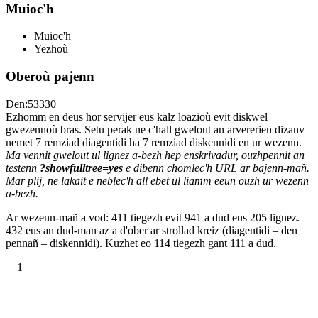
Muioc'h
Muioc'h
Yezhoù
Oberoù pajenn
Den:53330
Ezhomm en deus hor servijer eus kalz loazioù evit diskwel
gwezennoù bras. Setu perak ne c'hall gwelout an arvererien dizanv
nemet 7 remziad diagentidi ha 7 remziad diskennidi en ur wezenn.
Ma vennit gwelout ul lignez a-bezh hep enskrivadur, ouzhpennit an
testenn
?showfulltree=yes
e dibenn chomlec'h URL ar bajenn-mañ.
Mar plij, ne lakait e neblec'h all ebet ul liamm eeun ouzh ur wezenn
a-bezh.
Ar wezenn-mañ a vod: 411 tiegezh evit 941 a dud eus 205 lignez.
432 eus an dud-man az a d'ober ar strollad kreiz (diagentidi – den
pennañ – diskennidi). Kuzhet eo 114 tiegezh gant 111 a dud.
1