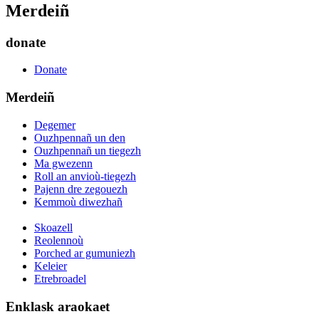
Merdeiñ
donate
Donate
Merdeiñ
Degemer
Ouzhpennañ un den
Ouzhpennañ un tiegezh
Ma gwezenn
Roll an anvioù-tiegezh
Pajenn dre zegouezh
Kemmoù diwezhañ
Skoazell
Reolennoù
Porched ar gumuniezh
Keleier
Etrebroadel
Enklask araokaet