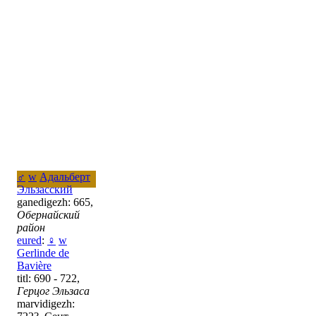
♂
w
Адальберт
Эльзасский
ganedigezh: 665,
Обернайский
район
eured
:
♀
w
Gerlinde de
Bavière
titl: 690 - 722,
Герцог Эльзаса
marvidigezh: