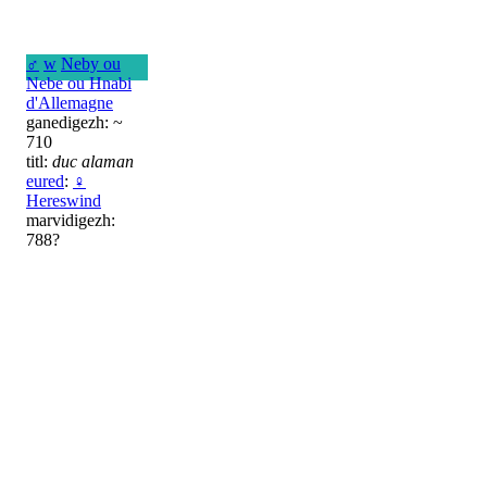
♂
w
Neby ou
Nebe ou Hnabi
d'Allemagne
ganedigezh: ~
710
titl:
duc alaman
eured
:
♀
Hereswind
marvidigezh:
788?