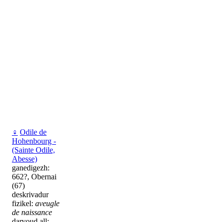
♀
Odile de
Hohenbourg -
(Sainte Odile,
Abesse)
ganedigezh:
662?, Obernai
(67)
deskrivadur
fizikel:
aveugle
de naissance
darvoud all: