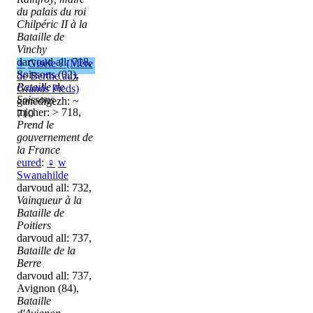
du palais du roi
Chilpéric II à la
Bataille de
Vinchy
darvoud all: 718,
♀
Gisèle ? (Mère
Soissons (02),
de Berthe aux
Bataille de
Grands Pieds)
Soissons
ganedigezh: ~
micher: > 718,
710
Prend le
gouvernement de
la France
eured
:
♀
w
Swanahilde
darvoud all: 732,
Vainqueur à la
Bataille de
Poitiers
darvoud all: 737,
Bataille de la
Berre
darvoud all: 737,
Avignon (84),
Bataille