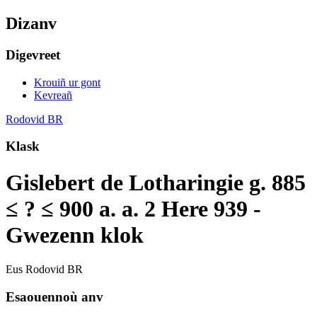
Dizanv
Digevreet
Krouiñ ur gont
Kevreañ
Rodovid BR
Klask
Gislebert de Lotharingie g. 885
≤ ? ≤ 900 a. a. 2 Here 939 -
Gwezenn klok
Eus Rodovid BR
Esaouennoù anv