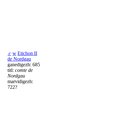
♂
w
Etichon II
de Nordgau
ganedigezh: 685
titl:
comte de
Nordgau
marvidigezh:
722?