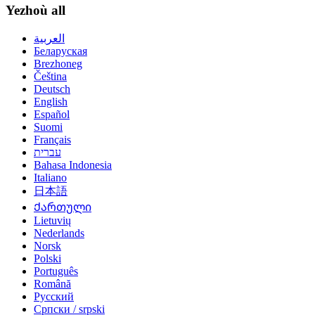
Yezhoù all
العربية
Беларуская
Brezhoneg
Čeština
Deutsch
English
Español
Suomi
Français
עברית
Bahasa Indonesia
Italiano
日本語
Ქართული
Lietuvių
Nederlands
Norsk
Polski
Português
Română
Русский
Српски / srpski