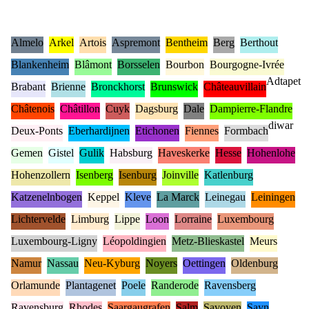
Almelo
Arkel
Artois
Aspremont
Bentheim
Berg
Berthout
Blankenheim
Blâmont
Borsselen
Bourbon
Bourgogne-Ivrée
Adtapet
Brabant
Brienne
Bronckhorst
Brunswick
Châteauvillain
Châtenois
Châtillon
Cuyk
Dagsburg
Dale
Dampierre-Flandre
diwar
Deux-Ponts
Eberhardijnen
Etichonen
Fiennes
Formbach
Gemen
Gistel
Gulik
Habsburg
Haveskerke
Hesse
Hohenlohe
Hohenzollern
Isenberg
Isenburg
Joinville
Katlenburg
Katzenelnbogen
Keppel
Kleve
La Marck
Leinegau
Leiningen
Lichtervelde
Limburg
Lippe
Loon
Lorraine
Luxembourg
Luxembourg-Ligny
Léopoldingien
Metz-Blieskastel
Meurs
Namur
Nassau
Neu-Kyburg
Noyers
Oettingen
Oldenburg
Orlamunde
Plantagenet
Poele
Randerode
Ravensberg
Ravensburg
Rhodes
Saargaugrafen
Salm
Savoyen
Sayn