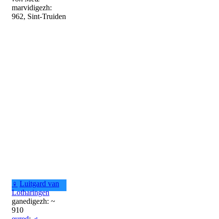
marvidigezh:
962, Sint-Truiden
♀
Luitgard van
Lotharingen
ganedigezh: ~
910
eured
:
♂