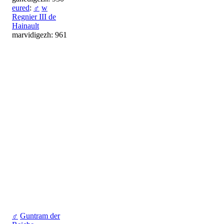
eured
:
♂
w
Regnier III de
Hainault
marvidigezh: 961
♂
Guntram der