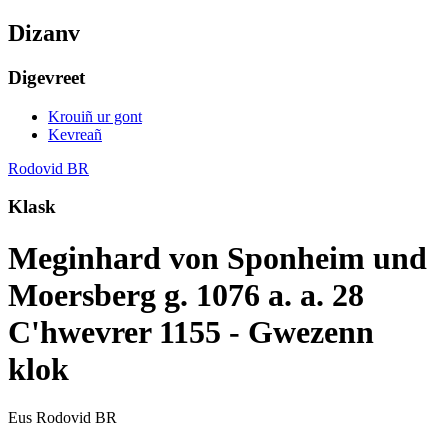
Dizanv
Digevreet
Krouiñ ur gont
Kevreañ
Rodovid BR
Klask
Meginhard von Sponheim und
Moersberg g. 1076 a. a. 28
C'hwevrer 1155 - Gwezenn
klok
Eus Rodovid BR