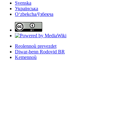
Svenska
Українська
Oʻzbekcha/ўзбекча
Reolennoù prevezdet
Diwar-benn Rodovid BR
Kemennoù