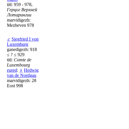
titl: 959 - 978,
Герцог Верхней
Лотарингии
marvidigezh:
Mezheven 978
♂
Siegfried I von
Luxemburg
ganedigezh: 918
≤ ? ≤ 929
titl:
Comte de
Luxembourg
eured
:
♀
Hedwig
van de Nordgau
marvidigezh: 28
Eost 998