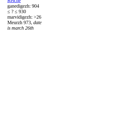
Reiche
ganedigezh: 904
≤ ? ≤ 930
marvidigezh: >26
Meurzh 973,
date
is march 26th