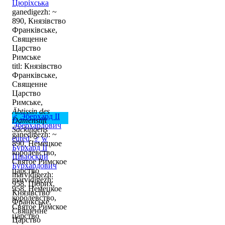
Цюріхська
ganedigezh: ~
890, Князівство
Франківське,
Священне
Царство
Римське
titl: Князівство
Франківське,
Священне
Царство
Римське,
Äbtissin des
♂
Эберхард II
Damenstift
Эберхардович
Säckingens
ganedigezh: ~
eured
:
♂
w
890, Немецкое
Бурхард II
королевство,
Швабский
Святое Римское
Бурхардович
царство
marvidigezh:
marvidigezh:
958, Цюрих,
958, Немецкое
Князівство
королевство,
Франкське,
Святое Римское
Священне
царство
Царство