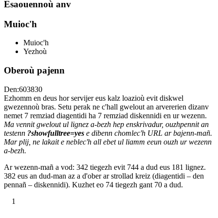
Esaouennoù anv
Muioc'h
Muioc'h
Yezhoù
Oberoù pajenn
Den:603830
Ezhomm en deus hor servijer eus kalz loazioù evit diskwel
gwezennoù bras. Setu perak ne c'hall gwelout an arvererien dizanv
nemet 7 remziad diagentidi ha 7 remziad diskennidi en ur wezenn.
Ma vennit gwelout ul lignez a-bezh hep enskrivadur, ouzhpennit an
testenn
?showfulltree=yes
e dibenn chomlec'h URL ar bajenn-mañ.
Mar plij, ne lakait e neblec'h all ebet ul liamm eeun ouzh ur wezenn
a-bezh.
Ar wezenn-mañ a vod: 342 tiegezh evit 744 a dud eus 181 lignez.
382 eus an dud-man az a d'ober ar strollad kreiz (diagentidi – den
pennañ – diskennidi). Kuzhet eo 74 tiegezh gant 70 a dud.
1