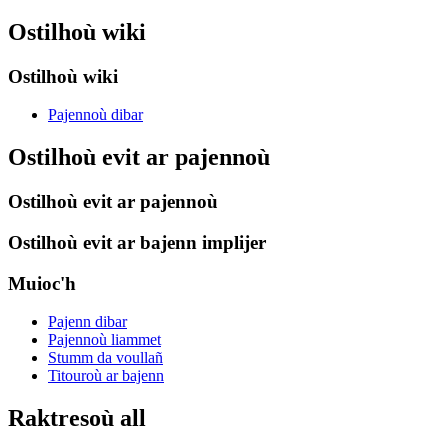
Ostilhoù wiki
Ostilhoù wiki
Pajennoù dibar
Ostilhoù evit ar pajennoù
Ostilhoù evit ar pajennoù
Ostilhoù evit ar bajenn implijer
Muioc'h
Pajenn dibar
Pajennoù liammet
Stumm da voullañ
Titouroù ar bajenn
Raktresoù all