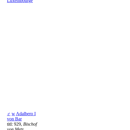
Luxembourge
♂
w
Adalbero I
von Bar
titl: 929,
Bischof
von Metz