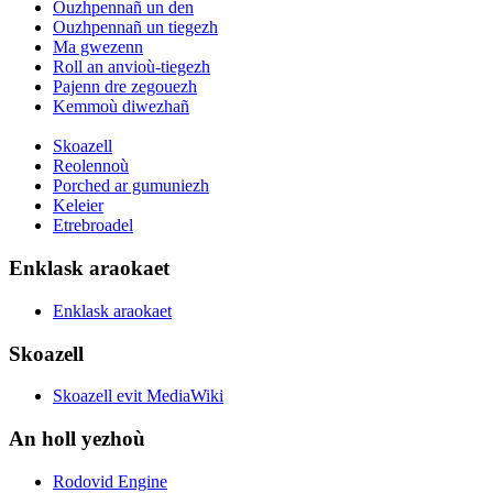
Ouzhpennañ un den
Ouzhpennañ un tiegezh
Ma gwezenn
Roll an anvioù-tiegezh
Pajenn dre zegouezh
Kemmoù diwezhañ
Skoazell
Reolennoù
Porched ar gumuniezh
Keleier
Etrebroadel
Enklask araokaet
Enklask araokaet
Skoazell
Skoazell evit MediaWiki
An holl yezhoù
Rodovid Engine