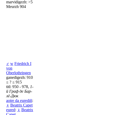
marvidigezh: >5
Meurzh 904
♂
w
Friedrich I
von
Oberlothringen
ganedigezh: 910
≤ ? ≤ 915
titl: 950 - 978,
1-
й Граф де Бар-
лё-Дюк
aotre da eurediñ
:
♀
Beatrix Capet
eured
:
♀
Beatrix
Capet