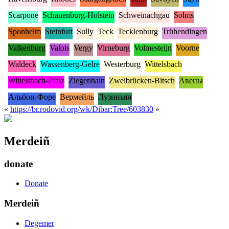
Scarpone
Schauenburg-Holstein
Schweinachgau
Solms
Sponheim
Steinfurt
Sully
Teck
Tecklenburg
Trühendingen
Valkenburg
Valois
Vergy
Virneburg
Volmesteijn
Voorne
Waldeck
Wassenberg-Gelre
Westerburg
Wittelsbach
Wittelsbach-Pfalz
Ziegenhain
Zweibrücken-Bitsch
Авены
Альбон-Форе
Вермейль
Лузиньян
«
https://br.rodovid.org/wk/Dibar:Tree/603830
»
Merdeiñ
donate
Donate
Merdeiñ
Degemer