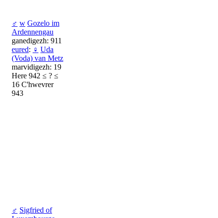
♂
w
Gozelo im
Ardennengau
ganedigezh: 911
eured
:
♀
Uda
(Voda) van Metz
marvidigezh: 19
Here 942 ≤ ? ≤
16 C'hwevrer
943
♂
Sigfried of