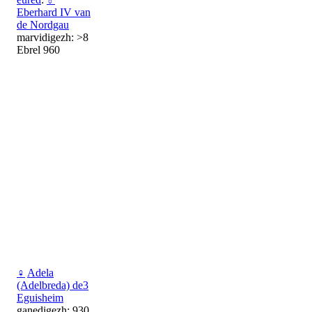
Eberhard IV van
de Nordgau
marvidigezh: >8
Ebrel 960
♀
Adela
(Adelbreda) de3
Eguisheim
ganedigezh: 930