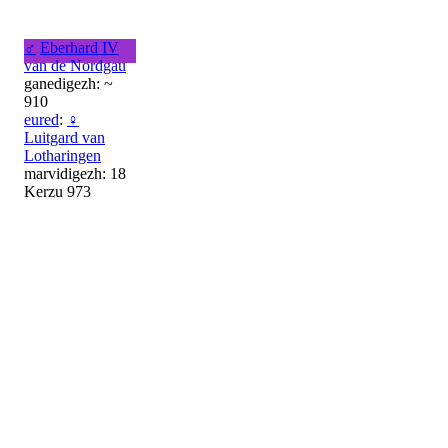
♂
Eberhard IV
van de Nordgau
ganedigezh: ~
910
eured
:
♀
Luitgard van
Lotharingen
marvidigezh: 18
Kerzu 973