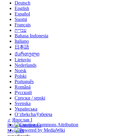
Deutsch
English
Español
Suomi
Français
עברית
Bahasa Indonesia
Italiano
日本語
Ქართული
Lietuvių
Nederlands
Norsk
Polski
Português
Română
Русский
Српски / srpski
Svenska
Українська
Oʻzbekcha/ўзбекча
♂
Ярослав I
Володимирович
Мудрий