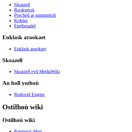
Skoazell
Reolennoù
Porched ar gumuniezh
Keleier
Etrebroadel
Enklask araokaet
Enklask araokaet
Skoazell
Skoazell evit MediaWiki
An holl yezhoù
Rodovid Engine
Ostilhoù wiki
Ostilhoù wiki
Pajennoù dibar