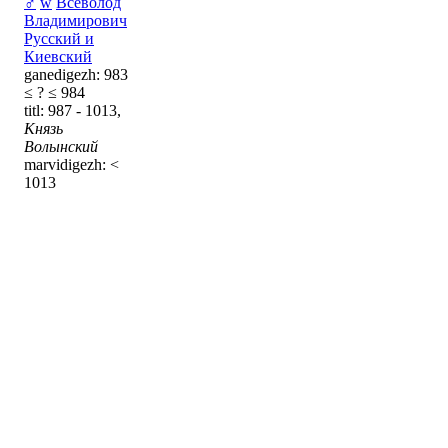
♂
w
Всеволод
Владимирович
Русский и
Киевский
ganedigezh: 983
≤ ? ≤ 984
titl: 987 - 1013,
Князь
Волынский
marvidigezh: <
1013