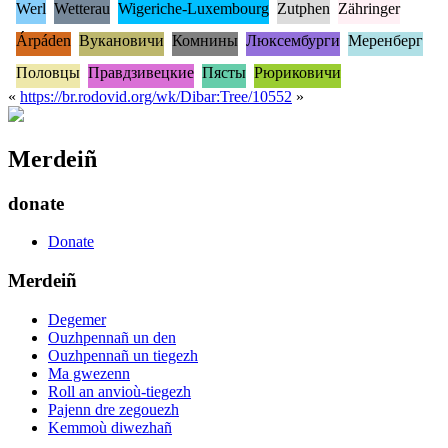
Werl
Wetterau
Wigeriche-Luxembourg
Zutphen
Zähringer
Árpáden
Вукановичи
Комнины
Люксембурги
Меренберг
Половцы
Правдзивецкие
Пясты
Рюриковичи
«
https://br.rodovid.org/wk/Dibar:Tree/10552
»
Merdeiñ
donate
Donate
Merdeiñ
Degemer
Ouzhpennañ un den
Ouzhpennañ un tiegezh
Ma gwezenn
Roll an anvioù-tiegezh
Pajenn dre zegouezh
Kemmoù diwezhañ