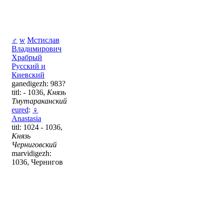
♂
w
Мстислав
Владимирович
Храбрый
Русский и
Киевский
ganedigezh: 983?
titl: - 1036,
Князь
Тмутараканский
eured
:
♀
Anastasia
titl: 1024 - 1036,
Князь
Черниговский
marvidigezh:
1036, Чернигов