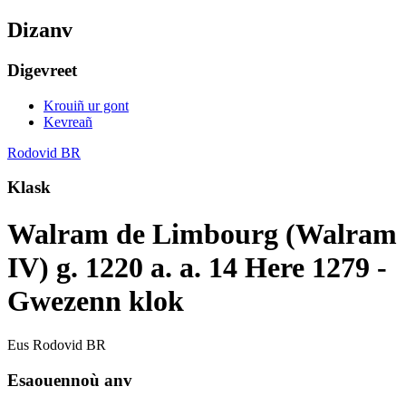
Dizanv
Digevreet
Krouiñ ur gont
Kevreañ
Rodovid BR
Klask
Walram de Limbourg (Walram
IV) g. 1220 a. a. 14 Here 1279 -
Gwezenn klok
Eus Rodovid BR
Esaouennoù anv