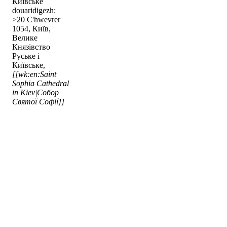
Київське
douaridigezh:
>20 C'hwevrer
1054, Київ,
Велике
Князівство
Руське і
Київське,
[[wk:en:Saint
Sophia Cathedral
in Kiev|Собор
Святої Софії]]