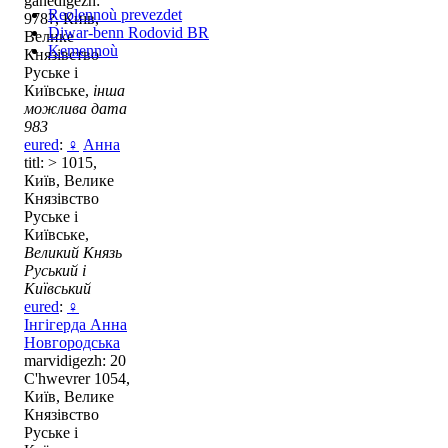
ganedigezh:
Reolennoù prevezdet
978?, Київ,
Diwar-benn Rodovid BR
Велике
Kemennoù
Князівство
Руське і
Київське,
інша
можлива дата
983
eured
:
♀
Анна
titl: > 1015,
Київ, Велике
Князівство
Руське і
Київське,
Великий Князь
Руський і
Київський
eured
:
♀
Інгігерда Анна
Новгородська
marvidigezh: 20
C'hwevrer 1054,
Київ, Велике
Князівство
Руське і