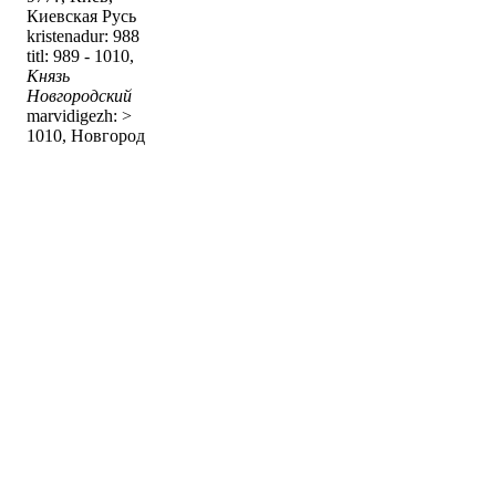
Киевская Русь
kristenadur: 988
titl: 989 - 1010,
Князь
Новгородский
marvidigezh: >
1010, Новгород