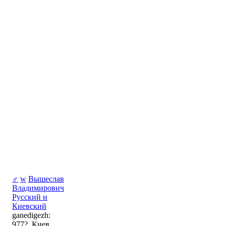
♂
w
Вышеслав
Владимирович
Русский и
Киевский
ganedigezh:
977?, Киев,