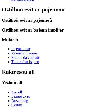
Ostilhoù evit ar pajennoù
Ostilhoù evit ar pajennoù
Ostilhoù evit ar bajenn implijer
Muioc'h
Pajenn dibar
Pajennoù liammet
Stumm da voullañ
Titouroù ar bajenn
Raktresoù all
Yezhoù all
العربية
Беларуская
Brezhoneg
Čeština