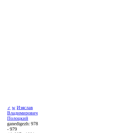
♂
w
Изяслав
Владимирович
Полоцкий
ganedigezh: 978
- 979