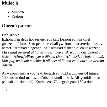
Muioc'h
Muioc'h
Yezhoù
Oberoù pajenn
Den:10552
Ezhomm en deus hor servijer eus kalz loazioù evit diskwel
gwezennoù bras. Setu perak ne c'hall gwelout an arvererien dizanv
nemet 7 remziad diagentidi ha 7 remziad diskennidi en ur wezenn.
Ma vennit gwelout ul lignez a-bezh hep enskrivadur, ouzhpennit an
testenn
?showfulltree=yes
e dibenn chomlec'h URL ar bajenn-mañ.
Mar plij, ne lakait e neblec'h all ebet ul liamm eeun ouzh ur wezenn
a-bezh.
Ar wezenn-mañ a vod: 270 tiegezh evit 623 a dud eus 84 lignez.
150 eus an dud-man az a d'ober ar strollad kreiz (diagentidi – den
pennañ – diskennidi). Kuzhet eo 178 tiegezh gant 162 a dud.
1