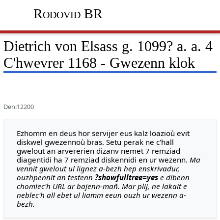
Rodovid BR
Dietrich von Elsass g. 1099? a. a. 4
C'hwevrer 1168 - Gwezenn klok
Den:12200
Ezhomm en deus hor servijer eus kalz loazioù evit
diskwel gwezennoù bras. Setu perak ne c'hall
gwelout an arvererien dizanv nemet 7 remziad
diagentidi ha 7 remziad diskennidi en ur wezenn.
Ma
vennit gwelout ul lignez a-bezh hep enskrivadur,
ouzhpennit an testenn
?showfulltree=yes
e dibenn
chomlec'h URL ar bajenn-mañ. Mar plij, ne lakait e
neblec'h all ebet ul liamm eeun ouzh ur wezenn a-
bezh.