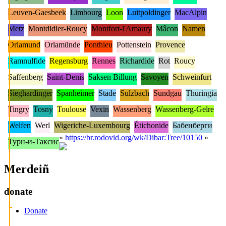
Leuven-Gaesbeek
Limbourg
Loon
Luitpoldinger
MacAlpin
Metz
Montdidier-Roucy
Montfort-l'Amaury
Mâcon
Namen
Orlamund
Orlamünde
Ponthieu
Pottenstein
Provence
Ramnulfide
Regensburg
Rennes
Richardide
Rot
Roucy
Saffenberg
Saint-Denis
Saksen Billung
Savoyen
Schweinfurt
Sieghardinger
Spanheimer
Stade
Sulzbach
Sundgau
Thuringia
Tingry
Tosny
Toulouse
Vexin
Wassenberg
Wassenberg-Gelre
Welfen
Werl
Wigeriche-Luxembourg
Étichonide
Бабенберги
«
https://br.rodovid.org/wk/Dibar:Tree/10150
»
Турн-и-Таксис
Merdeiñ
donate
Donate