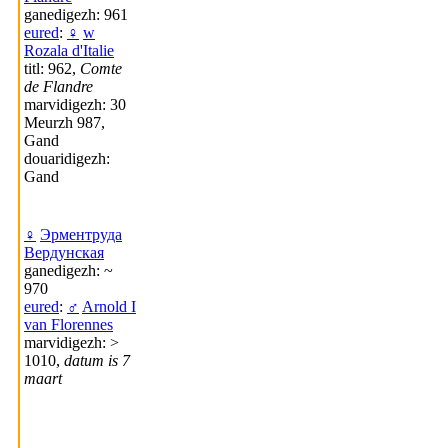
ganedigezh: 961
eured
:
♀
w
Rozala d'Italie
titl: 962,
Comte
de Flandre
marvidigezh: 30
Meurzh 987,
Gand
douaridigezh:
Gand
♀
Эрментруда
Вердунская
ganedigezh: ~
970
eured
:
♂
Arnold I
van Florennes
marvidigezh: >
1010,
datum is 7
maart