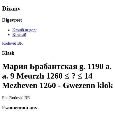
Dizanv
Digevreet
Krouiñ ur gont
Kevreañ
Rodovid BR
Klask
Мария Брабантская g. 1190 a.
a. 9 Meurzh 1260 ≤ ? ≤ 14
Mezheven 1260 - Gwezenn klok
Eus Rodovid BR
Esaouennoù anv