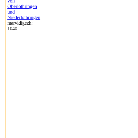
von
Oberlothringen
und
Niederlothringen
marvidigezh:
1040