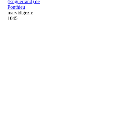
(Enguerrand) de
Ponthieu
marvidigezh:
1045