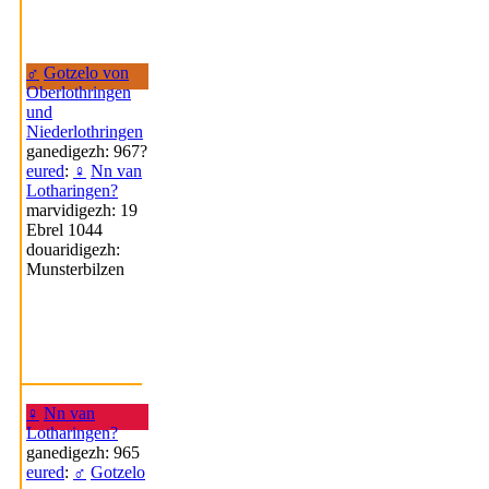
♂
Gotzelo von
Oberlothringen
und
Niederlothringen
ganedigezh: 967?
eured
:
♀
Nn van
Lotharingen?
marvidigezh: 19
Ebrel 1044
douaridigezh:
Munsterbilzen
♀
Nn van
Lotharingen?
ganedigezh: 965
eured
:
♂
Gotzelo