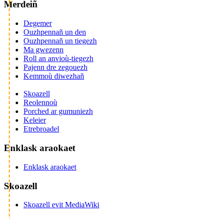
Merdeiñ
Degemer
Ouzhpennañ un den
Ouzhpennañ un tiegezh
Ma gwezenn
Roll an anvioù-tiegezh
Pajenn dre zegouezh
Kemmoù diwezhañ
Skoazell
Reolennoù
Porched ar gumuniezh
Keleier
Etrebroadel
Enklask araokaet
Enklask araokaet
Skoazell
Skoazell evit MediaWiki