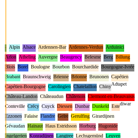
-
Alpin
Alsace
Ardennen-Bar
Ardennes-Verdun
Arduinici
Arlon
Atheling
Auvergne
Beaugency
Belesme
Berg
Billung
Blois
Borel
Boulogne
Bourbon
Bourchardide
Bourgogne-Ivrée
Brabant
Braunschweig
Brienne
Brionne
Brunonen
Capétien
Adtapet
Capétien-Bourgogne
Carolingien
Chatelaillon
Chiny
Château-Landon
Châteaudun
Châtenois
Clermont-en-Beauvaisis
diwar
Conteville
Crécy
Cuyck
Diessen
Dunbar
Dunkeld
Este
Ezzonen
Falaise
Flandre
Gelre
Gerulfing
Girardijnen
Gévaudan
Hainaut
Haus Estridsson
Horburg
Hugonide
Ingelgerien
Konradijnen
Langtree
Lechsgemünd
Leuven