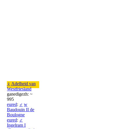
♀
Adelheid van
Westfriesland
ganedigezh: ~
995
eured
:
♂
w
Baudouin II de
Boulogne
eured
:
♂
Ingelram I