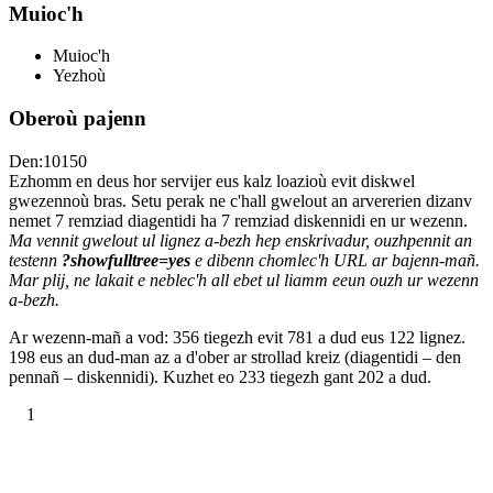
Muioc'h
Muioc'h
Yezhoù
Oberoù pajenn
Den:10150
Ezhomm en deus hor servijer eus kalz loazioù evit diskwel
gwezennoù bras. Setu perak ne c'hall gwelout an arvererien dizanv
nemet 7 remziad diagentidi ha 7 remziad diskennidi en ur wezenn.
Ma vennit gwelout ul lignez a-bezh hep enskrivadur, ouzhpennit an
testenn
?showfulltree=yes
e dibenn chomlec'h URL ar bajenn-mañ.
Mar plij, ne lakait e neblec'h all ebet ul liamm eeun ouzh ur wezenn
a-bezh.
Ar wezenn-mañ a vod: 356 tiegezh evit 781 a dud eus 122 lignez.
198 eus an dud-man az a d'ober ar strollad kreiz (diagentidi – den
pennañ – diskennidi). Kuzhet eo 233 tiegezh gant 202 a dud.
1