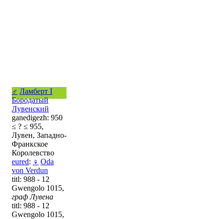
♂
Ламберт I
Бородатый
Лувенский
ganedigezh: 950
≤ ? ≤ 955,
Лувен, Западно-
Франкское
Королевство
eured
:
♀
Oda
von Verdun
titl: 988 - 12
Gwengolo 1015,
граф Лувена
titl: 988 - 12
Gwengolo 1015,