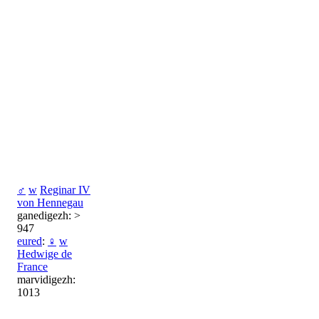
♂
w
Reginar IV
von Hennegau
ganedigezh: >
947
eured
:
♀
w
Hedwige de
France
marvidigezh:
1013