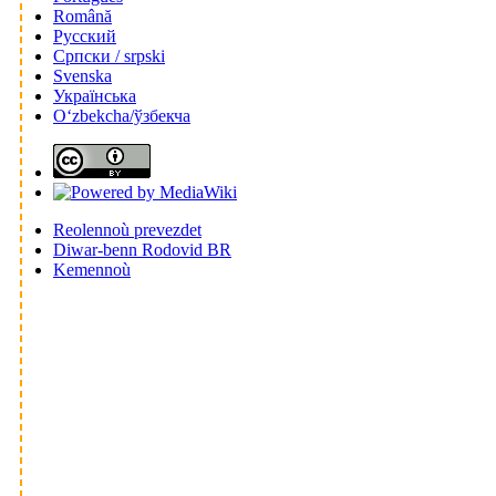
Română
Русский
Српски / srpski
Svenska
Українська
Oʻzbekcha/ўзбекча
Reolennoù prevezdet
Diwar-benn Rodovid BR
Kemennoù