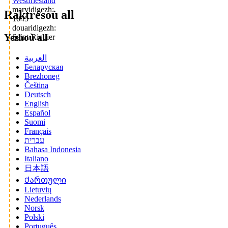
Westfriesland
marvidigezh:
Raktresoù all
1045
douaridigezh:
Yezhoù all
Saint-Riquier
العربية
Беларуская
Brezhoneg
Čeština
Deutsch
English
Español
Suomi
Français
עברית
Bahasa Indonesia
Italiano
日本語
Ქართული
Lietuvių
Nederlands
Norsk
Polski
Português