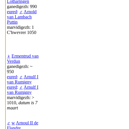
Lotharingen
ganedigezh: 990
eured
:
♂
Arnold
van Lambach
Puttin
marvidigezh: 1
C'hwevrer 1050
♀
Ermentrud van
Verdun
ganedigezh: ~
950
eured
:
♂
Arnulf I
van Rumigny
eured
:
♂
Arnulf I
van Rumigny
marvidigezh: >
1010,
datum is 7
maart
♂
w
Arnoul II de
Flandre