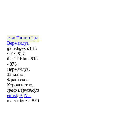
♂
w
Пипин I де
Вермандуа
ganedigezh: 815
≤ ? ≤ 817
titl: 17 Ebrel 818
- 876,
Вермандуа,
Западно-
Франкское
Королевство,
граф Вермандуа
eured
:
♀
N. -
marvidigezh: 876