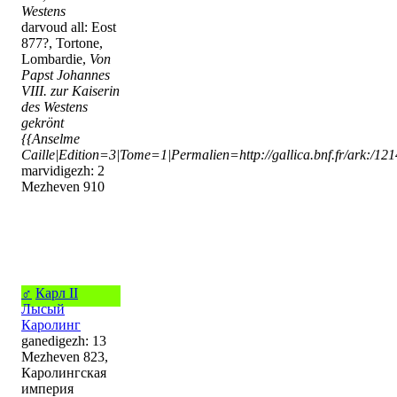
Westens
darvoud all: Eost
877?, Tortone,
Lombardie,
Von
Papst Johannes
VIII. zur Kaiserin
des Westens
gekrönt
{{Anselme
Caille|Edition=3|Tome=1|Permalien=http://gallica.bnf.fr/ark:/1
marvidigezh: 2
Mezheven 910
♂
Карл II
Лысый
Каролинг
ganedigezh: 13
Mezheven 823,
Каролингская
империя