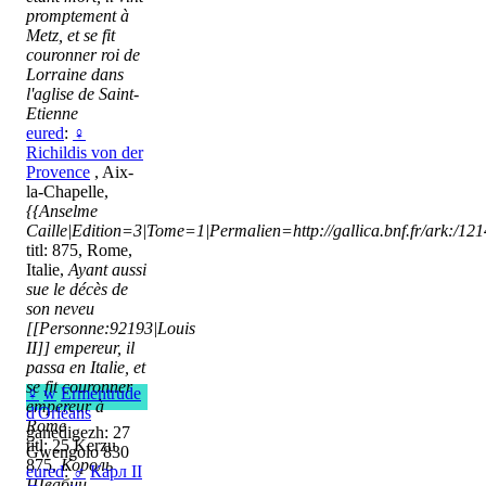
promptement à
Metz, et se fit
couronner roi de
Lorraine dans
l'aglise de Saint-
Etienne
eured
:
♀
Richildis von der
Provence
, Aix-
la-Chapelle,
{{Anselme
Caille|Edition=3|Tome=1|Permalien=http://gallica.bnf.fr/ark:/1
titl: 875, Rome,
Italie,
Ayant aussi
sue le décès de
son neveu
[[Personne:92193|Louis
II]] empereur, il
passa en Italie, et
se fit couronner
♀
w
Ermentrude
empereur à
d'Orléans
Rome
ganedigezh: 27
titl: 25 Kerzu
Gwengolo 830
875,
Король
eured
:
♂
Карл II
Швабии