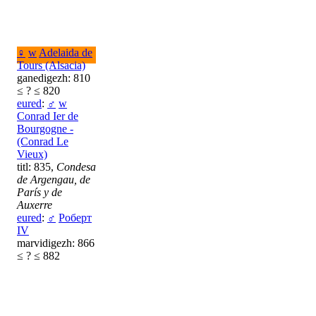
♀
w
Adelaida de
Tours (Alsacia)
ganedigezh: 810
≤ ? ≤ 820
eured
:
♂
w
Conrad Ier de
Bourgogne -
(Conrad Le
Vieux)
titl: 835,
Condesa
de Argengau, de
París y de
Auxerre
eured
:
♂
Роберт
IV
marvidigezh: 866
≤ ? ≤ 882