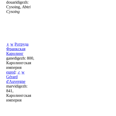
douaridigezh:
Cysoing,
Abtei
Cysoing
♀
w
Ротруда
Франкская
Каролинг
ganedigezh: 800,
Каролингская
империя
eured
:
♂
w
Gérard
d'Auvergne
marvidigezh:
841,
Каролингская
империя