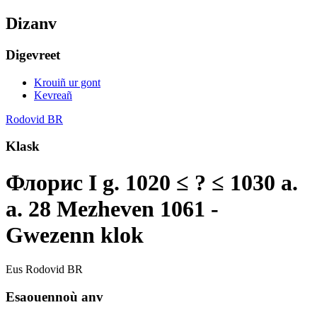
Dizanv
Digevreet
Krouiñ ur gont
Kevreañ
Rodovid BR
Klask
Флорис I g. 1020 ≤ ? ≤ 1030 a.
a. 28 Mezheven 1061 -
Gwezenn klok
Eus Rodovid BR
Esaouennoù anv