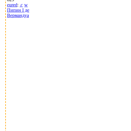
eured
:
♂
w
Пипин I де
Вермандуа