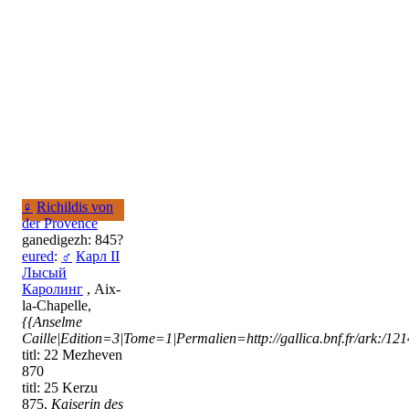
♀
Richildis von
der Provence
ganedigezh: 845?
eured
:
♂
Карл II
Лысый
Каролинг
, Aix-
la-Chapelle,
{{Anselme
Caille|Edition=3|Tome=1|Permalien=http://gallica.bnf.fr/ark:/1
titl: 22 Mezheven
870
titl: 25 Kerzu
875,
Kaiserin des