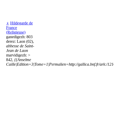
♀
Hildegarde de
France
(Religieuse)
ganedigezh: 803
derez: Laon (02),
abbesse de Saint-
Jean de Laon
marvidigezh: >
842,
{{Anselme
Caille|Edition=3|Tome=1|Permalien=http://gallica.bnf.fr/ark:/1