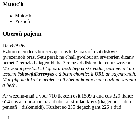
Muioc'h
Muioc'h
Yezhoù
Oberoù pajenn
Den:87926
Ezhomm en deus hor servijer eus kalz loazioù evit diskwel
gwezennoù bras. Setu perak ne c'hall gwelout an arvererien dizanv
nemet 7 remziad diagentidi ha 7 remziad diskennidi en ur wezenn.
Ma vennit gwelout ul lignez a-bezh hep enskrivadur, ouzhpennit an
testenn
?showfulltree=yes
e dibenn chomlec'h URL ar bajenn-mañ.
Mar plij, ne lakait e neblec'h all ebet ul liamm eeun ouzh ur wezenn
a-bezh.
Ar wezenn-mañ a vod: 710 tiegezh evit 1509 a dud eus 329 lignez.
654 eus an dud-man az a d'ober ar strollad kreiz (diagentidi – den
pennañ – diskennidi). Kuzhet eo 235 tiegezh gant 226 a dud.
1