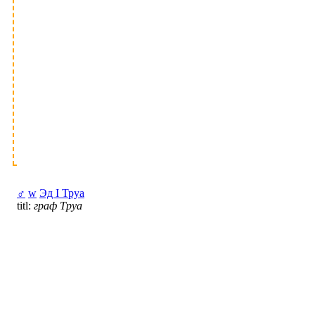
♂
w
Эд I Труа
titl:
граф Труа