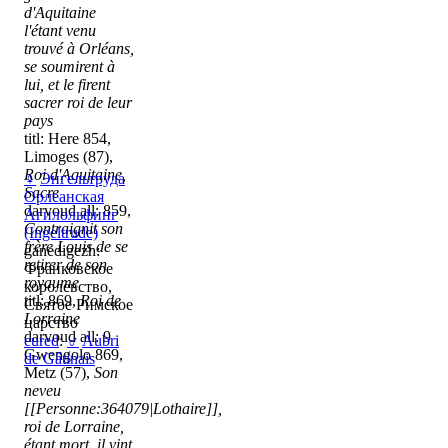
d'Aquitaine
l'étant venu
trouvé à Orléans,
se soumirent à
lui, et le firent
sacrer roi de leur
pays
titl: Here 854,
Limoges (87),
Roi d'Aquitaine,
♀
Энгельтруда
Sacre
Орлеанская
darvoud all: 859,
Агилольфинг
Contraignit son
(Ingeltrude)
frère Louis de se
ganedigezh:
retirer de son
Франковское
royaume
королевство,
titl: 869,
Roi de
Святое Римское
Lorraine
царство
darvoud all: 9
eured
:
♂
Aubri
Gwengolo 869,
de Gâtinais
Metz (57),
Son
neveu
[[Personne:364079|Lothaire]],
roi de Lorraine,
étant mort, il vint