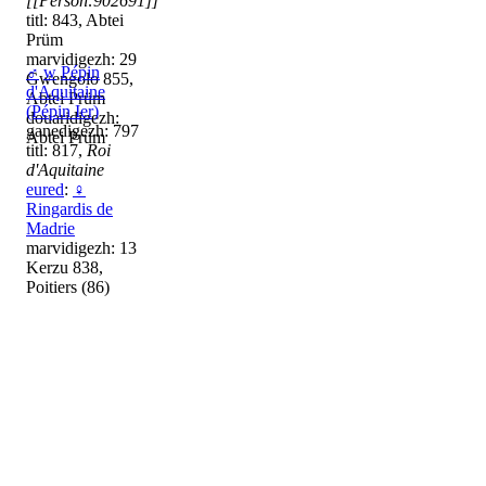
[[Person:902691]]
titl: 843, Abtei
Prüm
marvidigezh: 29
♂
w
Pépin
Gwengolo 855,
d'Aquitaine
Abtei Prüm
(Pépin Ier)
douaridigezh:
ganedigezh: 797
Abtei Prüm
titl: 817,
Roi
d'Aquitaine
eured
:
♀
Ringardis de
Madrie
marvidigezh: 13
Kerzu 838,
Poitiers (86)