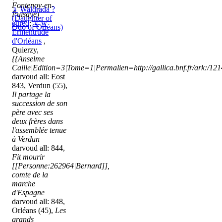
Fontenoy-en-
♀
Waldrada ?
Puisaye)
(Daughter of
eured
:
♀
w
Odo of Orléans)
Ermentrude
d'Orléans
,
Quierzy,
{{Anselme
Caille|Edition=3|Tome=1|Permalien=http://gallica.bnf.fr/ark:/1
darvoud all: Eost
843, Verdun (55),
Il partage la
succession de son
père avec ses
deux frères dans
l'assemblée tenue
à Verdun
darvoud all: 844,
Fit mourir
[[Personne:262964|Bernard]],
comte de la
marche
d'Espagne
darvoud all: 848,
Orléans (45),
Les
grands