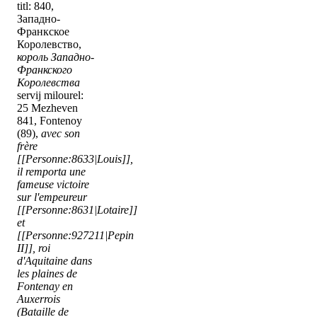
titl: 840,
Западно-
Франкское
Королевство,
король Западно-
Франкского
Королевства
servij milourel:
25 Mezheven
841, Fontenoy
(89),
avec son
frère
[[Personne:8633|Louis]],
il remporta une
fameuse victoire
sur l'empeureur
[[Personne:8631|Lotaire]]
et
[[Personne:927211|Pepin
II]], roi
d'Aquitaine dans
les plaines de
Fontenay en
Auxerrois
(Bataille de