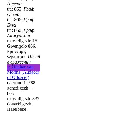
Невера
titl: 865,
Граф
Осера
titl: 866,
Граф
Блуа
titl: 866,
Граф
Анжуйский
marvidigezh: 15
Gwengolo 866,
Бриссарт,
Франция,
Погиб
в сражении
♂
Odakar van
Morins (Audacer
of Odoscer)
darvoud 1: 788
ganedigezh: ~
805
marvidigezh: 837
douaridigezh:
Harelbeke