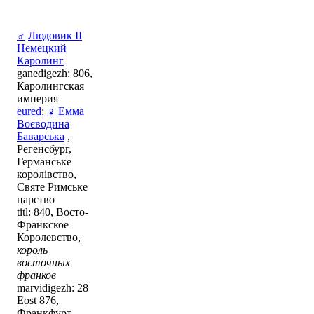
♂
Людовик II
Немецкий
Каролинг
ganedigezh: 806,
Каролингская
империя
eured
:
♀
Емма
Воєводина
Баварська
,
Регенсбург,
Германське
королівство,
Святе Римське
царство
titl: 840, Восто-
Франкское
Королевство,
король
восточных
франков
marvidigezh: 28
Eost 876,
Франкфурт,