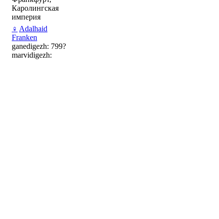
Каролингская
империя
♀
Adalhaid
Franken
ganedigezh: 799?
marvidigezh: