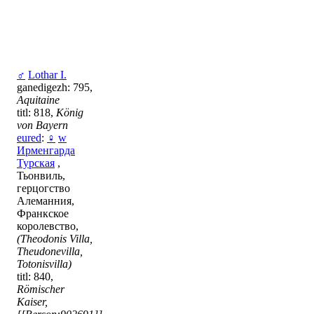
♂
Lothar I.
ganedigezh: 795,
Aquitaine
titl: 818,
König
von Bayern
eured
:
♀
w
Ирменгарда
Турская
,
Тьонвиль,
герцогство
Алеманния,
Франкское
королевство,
(Theodonis Villa,
Theudonevilla,
Totonisvilla)
titl: 840,
Römischer
Kaiser,