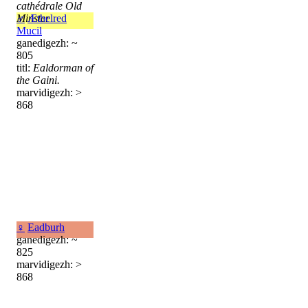
cathédrale Old
Minster
♂
Æthelred
Mucil
ganedigezh: ~
805
titl:
Ealdorman of
the Gaini.
marvidigezh: >
868
♀
Eadburh
ganedigezh: ~
825
marvidigezh: >
868