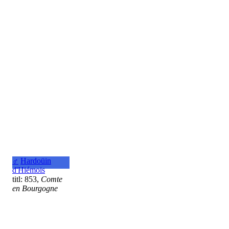
♂
Hardoüin
d'Hiémois
titl: 853,
Comte
en Bourgogne