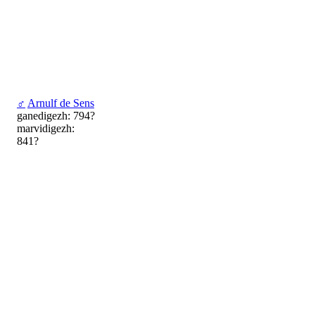
♂
Arnulf de Sens
ganedigezh: 794?
marvidigezh:
841?