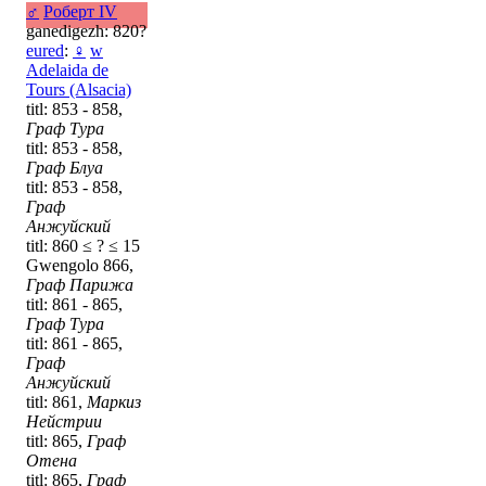
♂
Роберт IV
ganedigezh: 820?
eured
:
♀
w
Adelaida de
Tours (Alsacia)
titl: 853 - 858,
Граф Тура
titl: 853 - 858,
Граф Блуа
titl: 853 - 858,
Граф
Анжуйский
titl: 860 ≤ ? ≤ 15
Gwengolo 866,
Граф Парижа
titl: 861 - 865,
Граф Тура
titl: 861 - 865,
Граф
Анжуйский
titl: 861,
Маркиз
Нейстрии
titl: 865,
Граф
Отена
titl: 865,
Граф