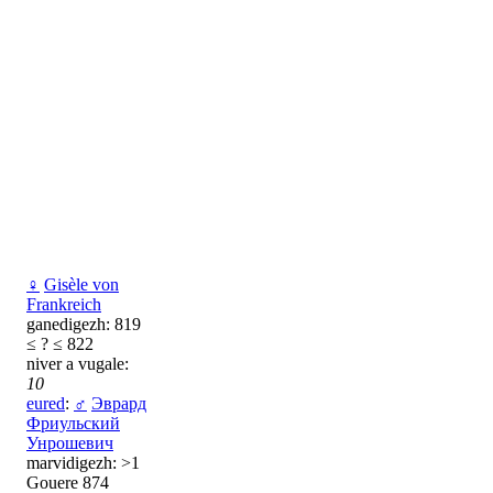
♀
Gisèle von
Frankreich
ganedigezh: 819
≤ ? ≤ 822
niver a vugale:
10
eured
:
♂
Эврард
Фриульский
Унрошевич
marvidigezh: >1
Gouere 874