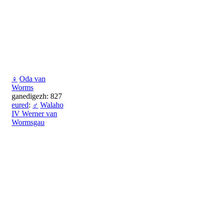
♀
Oda van
Worms
ganedigezh: 827
eured
:
♂
Walaho
IV Werner van
Wormsgau