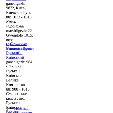
ganedigezh:
987?, Киев,
Киевская Русь
titl: 1013 - 1015,
Князь
муромский
marvidigezh: 22
Gwengolo 1015,
возле
♂
Станіслав
Смоленска,
Володимирович
Киевская Русь
Руський і
Київський
ganedigezh: 984
≤ ? ≤ 987,
Руське і
Київське
Велике
Князівство
titl: 988 - 1015,
Смоленське
князівство,
Руське і
Київське
♂
w
Позвизд
Велике
Владимирович