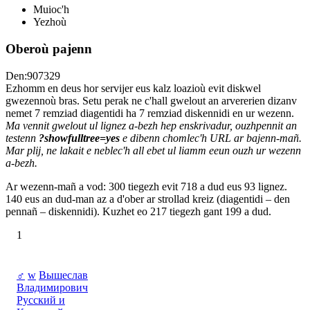
Muioc'h
Yezhoù
Oberoù pajenn
Den:907329
Ezhomm en deus hor servijer eus kalz loazioù evit diskwel
gwezennoù bras. Setu perak ne c'hall gwelout an arvererien dizanv
nemet 7 remziad diagentidi ha 7 remziad diskennidi en ur wezenn.
Ma vennit gwelout ul lignez a-bezh hep enskrivadur, ouzhpennit an
testenn
?showfulltree=yes
e dibenn chomlec'h URL ar bajenn-mañ.
Mar plij, ne lakait e neblec'h all ebet ul liamm eeun ouzh ur wezenn
a-bezh.
Ar wezenn-mañ a vod: 300 tiegezh evit 718 a dud eus 93 lignez.
140 eus an dud-man az a d'ober ar strollad kreiz (diagentidi – den
pennañ – diskennidi). Kuzhet eo 217 tiegezh gant 199 a dud.
1
♂
w
Вышеслав
Владимирович
Русский и