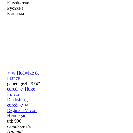
Князівство
Руське і
Київське
♀
w
Hedwige de
France
ganedigezh: 974?
eured
:
♂
Hugo
Iii. von
Dachsburg
eured
:
♂
w
Reginar IV von
Hennegau
titl: 996,
Comtesse de
Hainaut