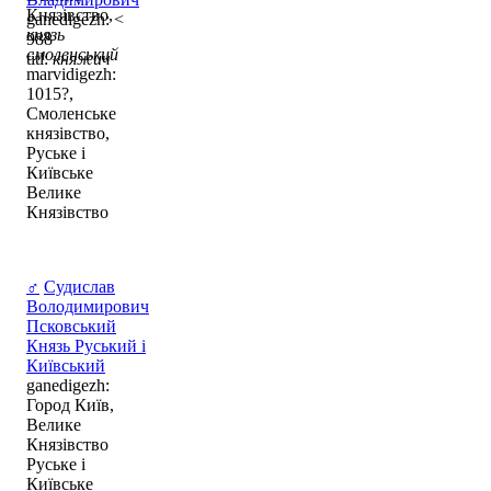
Князівство,
ganedigezh: <
князь
988
смоленський
titl:
княжич
marvidigezh:
1015?,
Смоленське
князівство,
Руське і
Київське
Велике
Князівство
♂
Судислав
Володимирович
Псковський
Князь Руський і
Київський
ganedigezh:
Город Київ,
Велике
Князівство
Руське і
Київське