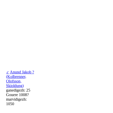
♂
Anund Jakob ?
(Kolbrenner,
Olofsson,
Skioldung)
ganedigezh: 25
Gouere 1008?
marvidigezh:
1050