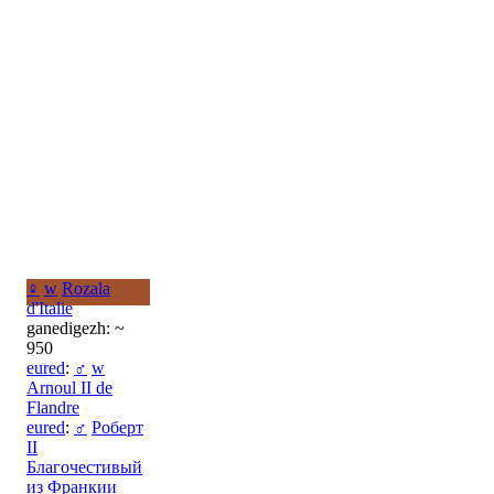
♀
w
Rozala
d'Italie
ganedigezh: ~
950
eured
:
♂
w
Arnoul II de
Flandre
eured
:
♂
Роберт
II
Благочестивый
из Франкии