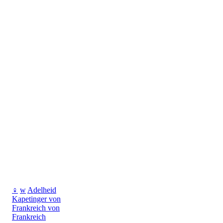
♀
w
Adelheid
Kapetinger von
Frankreich von
Frankreich