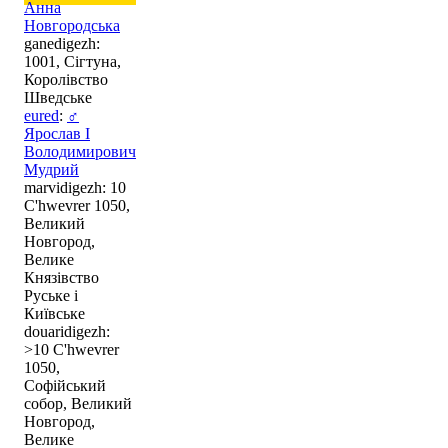
Анна
Новгородська
ganedigezh:
1001, Сігтуна,
Королівство
Шведське
eured
:
♂
Ярослав I
Володимирович
Мудрий
marvidigezh: 10
C'hwevrer 1050,
Великий
Новгород,
Велике
Князівство
Руське і
Київське
douaridigezh:
>10 C'hwevrer
1050,
Софійський
собор, Великий
Новгород,
Велике