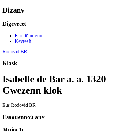
Dizanv
Digevreet
Krouiñ ur gont
Kevreañ
Rodovid BR
Klask
Isabelle de Bar a. a. 1320 -
Gwezenn klok
Eus Rodovid BR
Esaouennoù anv
Muioc'h