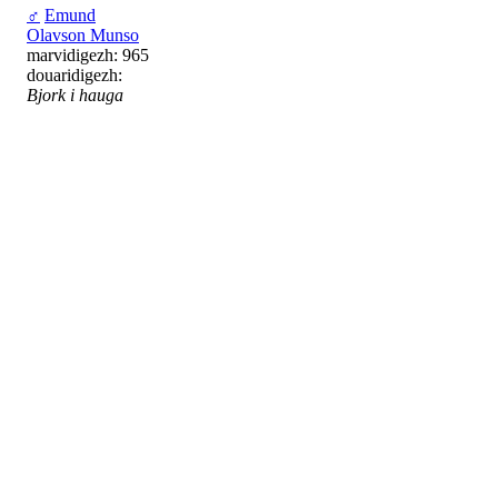
♂
Emund
Olavson Munso
marvidigezh: 965
douaridigezh:
Bjork i hauga