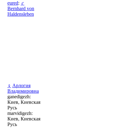
eured
:
♂
Bernhard von
Haldensleben
♀
Арлогия
Владимировна
ganedigezh:
Киев, Киевская
Русь
marvidigezh:
Киев, Киевская
Русь