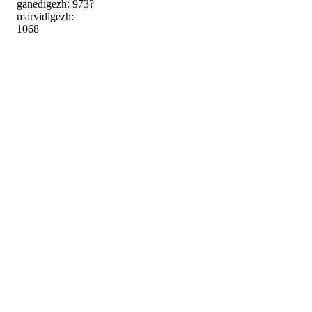
ganedigezh: 973?
marvidigezh:
1068