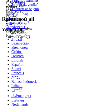
Pajennoù liammet
♀
w
Астрид
1054, Київ,
Stumm da voullañ
ganedigezh: ~
Велике
Titouroù ar bajenn
1010
Князівство
eured
:
♂
Олаф II
Руське і
Raktresoù all
Святой
Київське,
Харальдссон ?
[[wk:en:Saint
(Хорфагеры)
Sophia Cathedral
Yezhoù all
marvidigezh:
in Kiev|Собор
1035
Святої Софії]]
العربية
Беларуская
Brezhoneg
Čeština
Deutsch
English
Español
Suomi
Français
עברית
Bahasa Indonesia
Italiano
日本語
Ქართული
Lietuvių
Nederlands