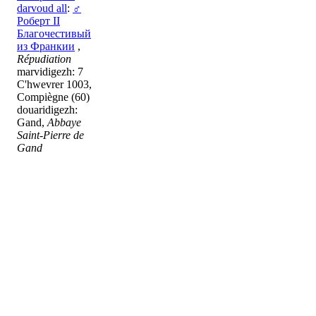
darvoud all
:
♂
Роберт II
Благочестивый
из Франкии
,
Répudiation
marvidigezh: 7
C'hwevrer 1003,
Compiègne (60)
douaridigezh:
Gand,
Abbaye
Saint-Pierre de
Gand