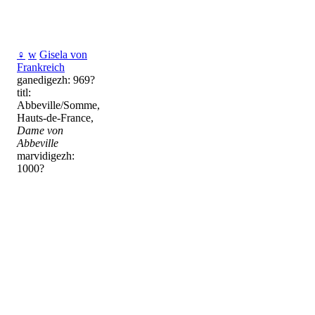
♀
w
Gisela von
Frankreich
ganedigezh: 969?
titl:
Abbeville/Somme,
Hauts-de-France,
Dame von
Abbeville
marvidigezh:
1000?