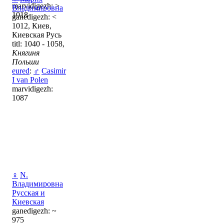
marvidigezh: >
Владимировна
1018
ganedigezh: <
1012, Киев,
Киевская Русь
titl: 1040 - 1058,
Княгиня
Польши
eured
:
♂
Casimir
I van Polen
marvidigezh:
1087
♀
N.
Владимировна
Русская и
Киевская
ganedigezh: ~
975