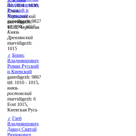
Владимирович
titl: 1024 - 1036,
Русский и
Князь
Киевский
Черниговский
ganedigezh: 982?
marvidigezh:
titl: 990 - 1015,
1036, Чернигов
Князь
Древлянский
marvidigezh:
1015
♂
Борис
Владимирович
Роман Русский
и Киевский
ganedigezh: 986?
titl: 1010 - 1015,
князь
ростовский
marvidigezh: 6
Eost 1015,
Киевская Русь
♂
Глеб
Владимирович
Давид Святой
Рюрикович