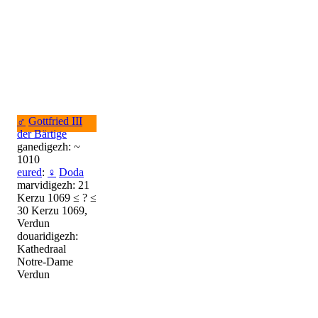
♂
Gottfried III
der Bärtige
ganedigezh: ~
1010
eured
:
♀
Doda
marvidigezh: 21
Kerzu 1069 ≤ ? ≤
30 Kerzu 1069,
Verdun
douaridigezh:
Kathedraal
Notre-Dame
Verdun