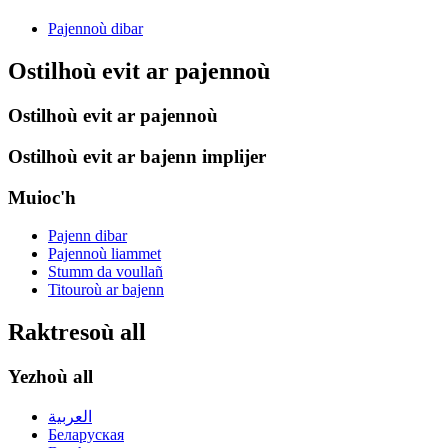
Pajennoù dibar
Ostilhoù evit ar pajennoù
Ostilhoù evit ar pajennoù
Ostilhoù evit ar bajenn implijer
Muioc'h
Pajenn dibar
Pajennoù liammet
Stumm da voullañ
Titouroù ar bajenn
Raktresoù all
Yezhoù all
العربية
Беларуская