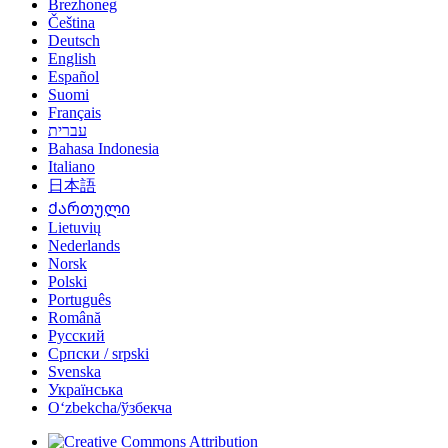
Brezhoneg
Čeština
Deutsch
English
Español
Suomi
Français
עברית
Bahasa Indonesia
Italiano
日本語
Ქართული
Lietuvių
Nederlands
Norsk
Polski
Português
Română
Русский
Српски / srpski
Svenska
Українська
Oʻzbekcha/ўзбекча