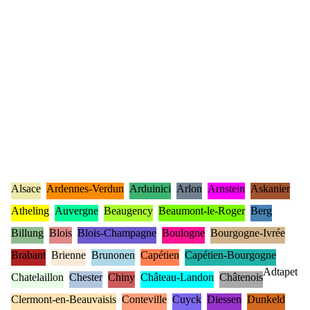
Alsace
Ardennes-Verdun
Arduinici
Arlon
Arnstein
Askanier
Atheling
Auvergne
Beaugency
Beaumont-le-Roger
Berg
Billung
Blois
Blois-Champagne
Boulogne
Bourgogne-Ivrée
Brabant
Brienne
Brunonen
Capétien
Capétien-Bourgogne
Adtapet
Chatelaillon
Chester
Chiny
Château-Landon
Châtenois
Clermont-en-Beauvaisis
Conteville
Cuyck
Diessen
Dunkeld