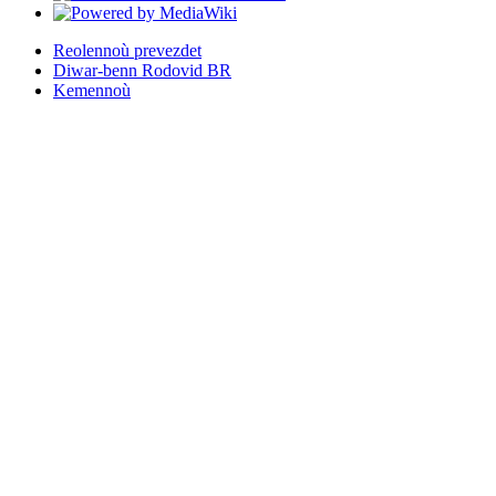
Reolennoù prevezdet
Diwar-benn Rodovid BR
Kemennoù