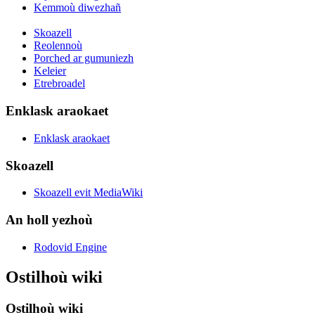
Kemmoù diwezhañ
Skoazell
Reolennoù
Porched ar gumuniezh
Keleier
Etrebroadel
Enklask araokaet
Enklask araokaet
Skoazell
Skoazell evit MediaWiki
An holl yezhoù
Rodovid Engine
Ostilhoù wiki
Ostilhoù wiki