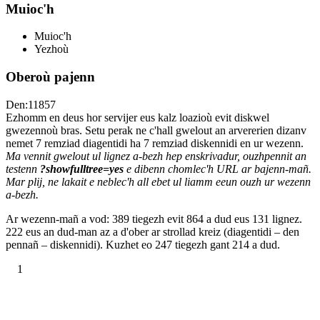
Muioc'h
Muioc'h
Yezhoù
Oberoù pajenn
Den:11857
Ezhomm en deus hor servijer eus kalz loazioù evit diskwel
gwezennoù bras. Setu perak ne c'hall gwelout an arvererien dizanv
nemet 7 remziad diagentidi ha 7 remziad diskennidi en ur wezenn.
Ma vennit gwelout ul lignez a-bezh hep enskrivadur, ouzhpennit an
testenn
?showfulltree=yes
e dibenn chomlec'h URL ar bajenn-mañ.
Mar plij, ne lakait e neblec'h all ebet ul liamm eeun ouzh ur wezenn
a-bezh.
Ar wezenn-mañ a vod: 389 tiegezh evit 864 a dud eus 131 lignez.
222 eus an dud-man az a d'ober ar strollad kreiz (diagentidi – den
pennañ – diskennidi). Kuzhet eo 247 tiegezh gant 214 a dud.
1