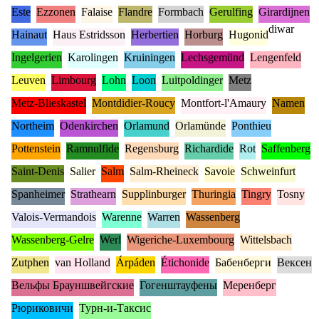
Este
Ezzonen
Falaise
Flandre
Formbach
Gerulfing
Girardijnen
diwar
Hainaut
Haus Estridsson
Herbertien
Horburg
Hugonid
Ingelgerien
Karolingen
Kruiningen
Lechsgemünd
Lengenfeld
Leuven
Limbourg
Lohn
Loon
Luitpoldinger
Metz
Metz-Blieskastel
Montdidier-Roucy
Montfort-l'Amaury
Namen
Northeim
Odenkirchen
Orlamund
Orlamünde
Ponthieu
Pottenstein
Ramnulfide
Regensburg
Richardide
Rot
Saffenberg
Saint-Denis
Salier
Salm
Salm-Rheineck
Savoie
Schweinfurt
Spanheimer
Strathearn
Supplinburger
Thuringia
Tingry
Tosny
Valois-Vermandois
Warenne
Warren
Wassenberg
Wassenberg-Gelre
Werl
Wigeriche-Luxembourg
Wittelsbach
Zutphen
van Holland
Árpáden
Étichonide
Бабенберги
Вексен
Вельфы Брауншвейгские
Гогенштауфены
Меренберг
Рюриковичи
Турн-и-Таксис