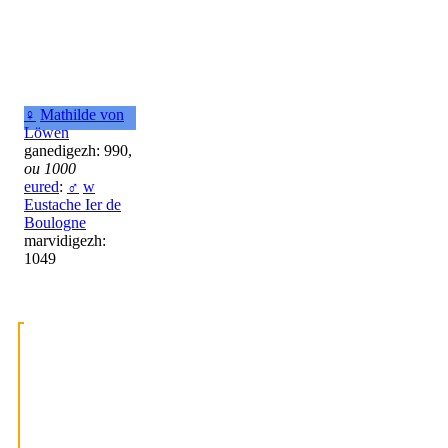
♀
Mathilde von
Löwen
ganedigezh: 990,
ou 1000
eured
:
♂
w
Eustache Ier de
Boulogne
marvidigezh:
1049