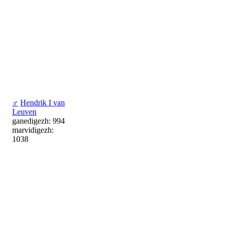
♂
Hendrik I van
Leuven
ganedigezh: 994
marvidigezh:
1038