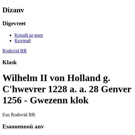
Dizanv
Digevreet
Krouiñ ur gont
Kevreañ
Rodovid BR
Klask
Wilhelm II von Holland g.
C'hwevrer 1228 a. a. 28 Genver
1256 - Gwezenn klok
Eus Rodovid BR
Esaouennoù anv