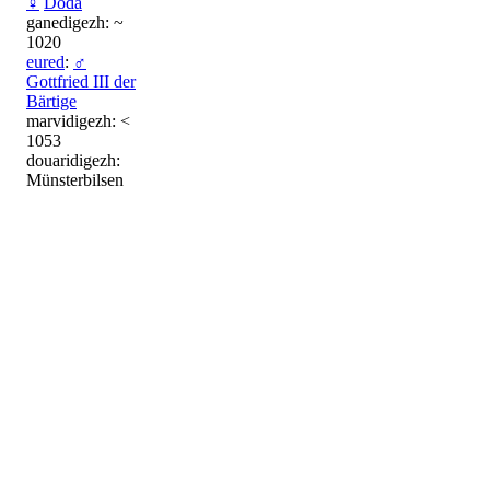
♀
Doda
ganedigezh: ~
1020
eured
:
♂
Gottfried III der
Bärtige
marvidigezh: <
1053
douaridigezh:
Münsterbilsen