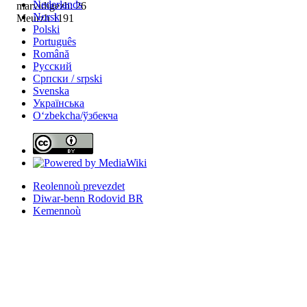
Nederlands
marvidigezh: 26
Norsk
Meurzh 1191
Polski
Português
Română
Русский
Српски / srpski
Svenska
Українська
Oʻzbekcha/ўзбекча
Reolennoù prevezdet
Diwar-benn Rodovid BR
Kemennoù