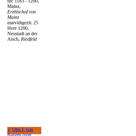
titl: 1183 - 1200,
Mainz,
Erzbischof von
Mainz
marvidigezh: 25
Here 1200,
Neustadt an der
Aisch,
Riedfeld
♂
Otto I. von
Bayern (von