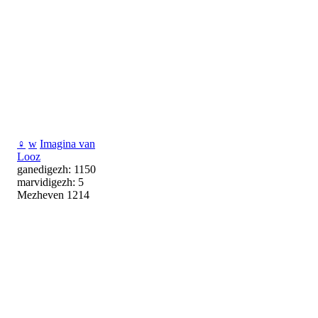
♀
w
Imagina van
Looz
ganedigezh: 1150
marvidigezh: 5
Mezheven 1214