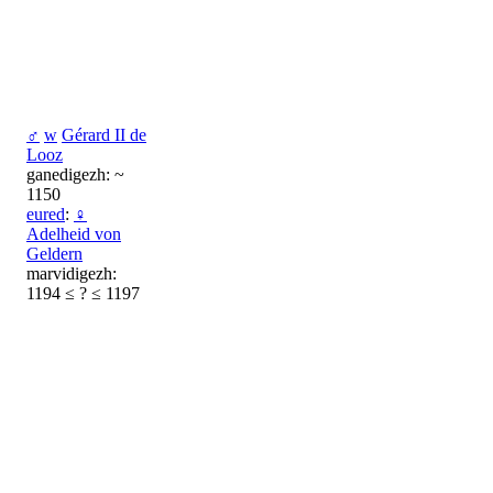
♂
w
Gérard II de
Looz
ganedigezh: ~
1150
eured
:
♀
Adelheid von
Geldern
marvidigezh:
1194 ≤ ? ≤ 1197