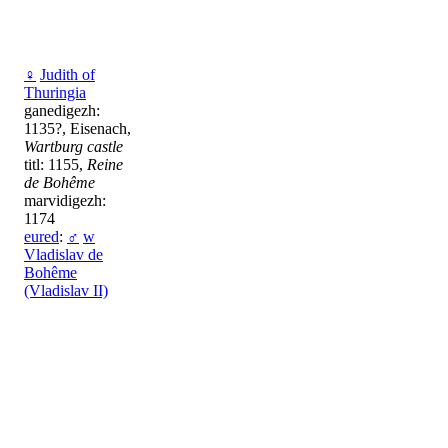
♀
Judith of
Thuringia
ganedigezh:
1135?, Eisenach,
Wartburg castle
titl: 1155,
Reine
de Bohême
marvidigezh:
1174
eured
:
♂
w
Vladislav de
Bohême
(Vladislav II)