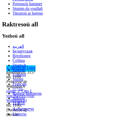
Pajennoù liammet
Stumm da voullañ
Titouroù ar bajenn
Raktresoù all
Yezhoù all
العربية
Беларуская
Brezhoneg
Čeština
Deutsch
♀
Agnès de Looz
English
ganedigezh: 1157
Español
titl: 1169,
Suomi
Princesse de
Français
Wittelsbach
עברית
eured
:
♂
Otto I.
Bahasa Indonesia
von Bayern (von
Italiano
Wittelsbach)
日本語
titl: 1180,
Ქართული
Duchesse de
Lietuvių
Bavière