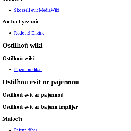
Skoazell evit MediaWiki
An holl yezhoù
Rodovid Engine
Ostilhoù wiki
Ostilhoù wiki
Pajennoù dibar
Ostilhoù evit ar pajennoù
Ostilhoù evit ar pajennoù
Ostilhoù evit ar bajenn implijer
Muioc'h
Pajenn dibar