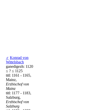
♂
Konrad von
Wittelsbach
ganedigezh: 1120
≤ ? ≤ 1125
titl: 1161 - 1165,
Mainz,
Erzbischof von
Mainz
titl: 1177 - 1183,
Salzburg,
Erzbischof von
Salzburg