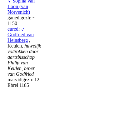
♀
Sophia van
Loon (van
Nörvenich)
ganedigezh: ~
1150
eured
:
♂
Godfried van
Heinsberg
,
Keulen,
huwelijk
voltrokken door
aartsbisschop
Philip van
Keulen, broer
van Godfried
marvidigezh: 12
Ebrel 1185