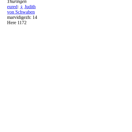
Thüringen
eured
:
♀
Judith
von Schwaben
marvidigezh: 14
Here 1172