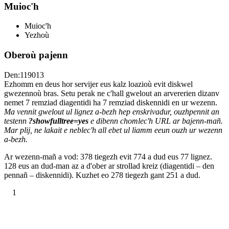
Muioc'h
Muioc'h
Yezhoù
Oberoù pajenn
Den:119013
Ezhomm en deus hor servijer eus kalz loazioù evit diskwel
gwezennoù bras. Setu perak ne c'hall gwelout an arvererien dizanv
nemet 7 remziad diagentidi ha 7 remziad diskennidi en ur wezenn.
Ma vennit gwelout ul lignez a-bezh hep enskrivadur, ouzhpennit an
testenn
?showfulltree=yes
e dibenn chomlec'h URL ar bajenn-mañ.
Mar plij, ne lakait e neblec'h all ebet ul liamm eeun ouzh ur wezenn
a-bezh.
Ar wezenn-mañ a vod: 378 tiegezh evit 774 a dud eus 77 lignez.
128 eus an dud-man az a d'ober ar strollad kreiz (diagentidi – den
pennañ – diskennidi). Kuzhet eo 278 tiegezh gant 251 a dud.
1