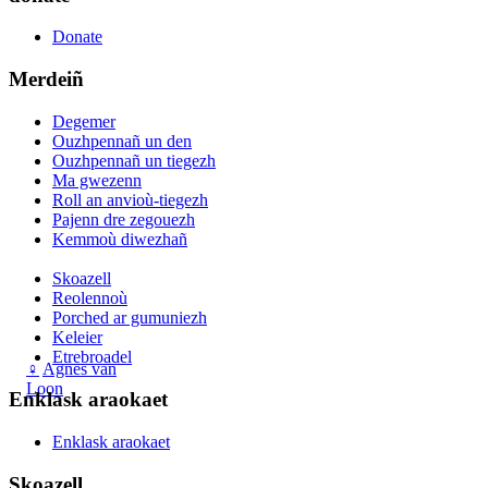
Donate
Merdeiñ
Degemer
Ouzhpennañ un den
Ouzhpennañ un tiegezh
Ma gwezenn
Roll an anvioù-tiegezh
Pajenn dre zegouezh
Kemmoù diwezhañ
Skoazell
Reolennoù
Porched ar gumuniezh
Keleier
Etrebroadel
♀
Agnes van
Loon
Enklask araokaet
Enklask araokaet
Skoazell