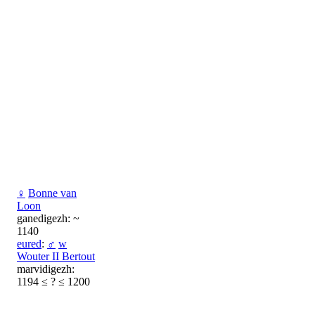
♀
Bonne van
Loon
ganedigezh: ~
1140
eured
:
♂
w
Wouter II Bertout
marvidigezh:
1194 ≤ ? ≤ 1200