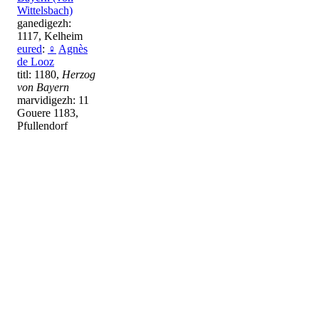
Wittelsbach)
ganedigezh:
1117, Kelheim
eured
:
♀
Agnès
de Looz
titl: 1180,
Herzog
von Bayern
marvidigezh: 11
Gouere 1183,
Pfullendorf