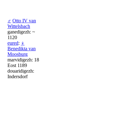
♂
Otto IV van
Wittelsbach
ganedigezh: ~
1120
eured
:
♀
Benedikta van
Moosburg
marvidigezh: 18
Eost 1189
douaridigezh:
Indersdorf