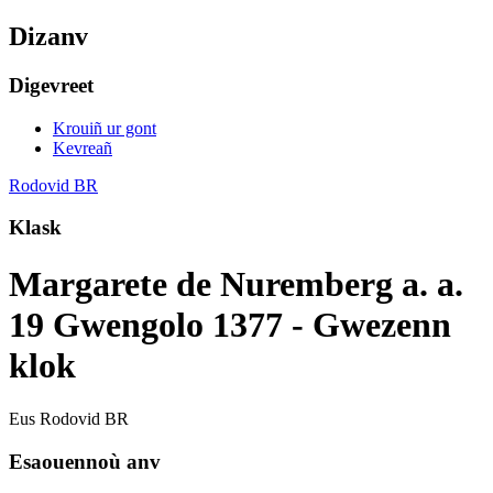
Dizanv
Digevreet
Krouiñ ur gont
Kevreañ
Rodovid BR
Klask
Margarete de Nuremberg a. a.
19 Gwengolo 1377 - Gwezenn
klok
Eus Rodovid BR
Esaouennoù anv