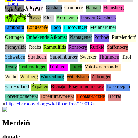
Loon
Gerulfing
Gleiberg
Gosham
Grünberg
Hainaut
Heinsberg
ganedigezh: 1150
marvidigezh:
Henneberg
Hesse
Kleef
Komnenen
Leuven-Gaesbeek
1214
Limbourg
Longespée
Loon
Ludowinger
Meinhardiner
Oettingen
Onbekende Afkomst
Plantagenet
Porhoët
Puttelendorf
Přemyslide
Raabs
Ramnulfids
Ronsberg
Rurikid
Saffenberg
Schwaben
Strathearn
Supplinburger
Swerker
Thüringen
Tirol
Tosny
Truhendingen
Tübingen
Urach
Valois-Vermandois
Wettin
Wildberg
Winzenburg
Wittelsbach
Zähringer
van Holland
Árpáden
Вельфы Брауншвейгские
Гогенберги
Гогенцоллерны
Гогенштауфены
Нормандские
Пясты
«
https://br.rodovid.org/wk/Dibar:Tree/119013
»
Merdeiñ
donate