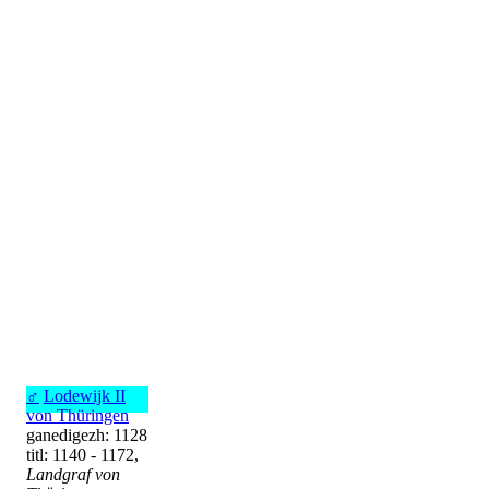
♂
Lodewijk II
von Thüringen
ganedigezh: 1128
titl: 1140 - 1172,
Landgraf von