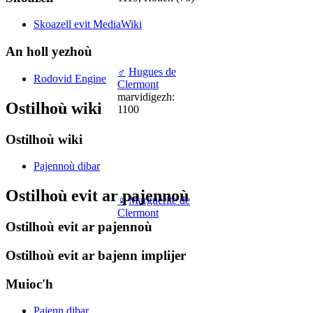
Skoazell evit MediaWiki
An holl yezhoù
♂
Hugues de
Rodovid Engine
Clermont
marvidigezh:
Ostilhoù wiki
1100
Ostilhoù wiki
Pajennoù dibar
Ostilhoù evit ar pajennoù
♀
Marguerite de
Clermont
Ostilhoù evit ar pajennoù
Ostilhoù evit ar bajenn implijer
Muioc'h
Pajenn dibar