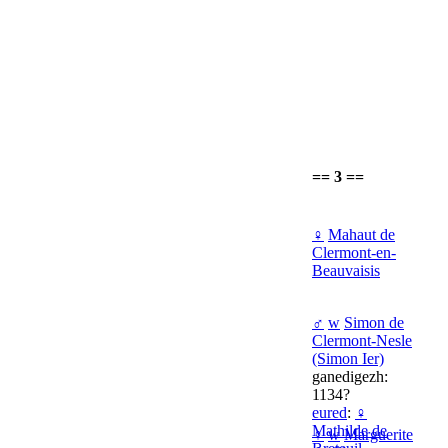
== 3 ==
♀
Mahaut de
Clermont-en-
Beauvaisis
♂
w
Simon de
Clermont-Nesle
(Simon Ier)
ganedigezh:
1134?
eured
:
♀
Mathilde de
♀
w
Marguerite