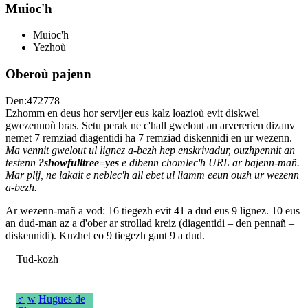
Muioc'h
Muioc'h
Yezhoù
Oberoù pajenn
Den:472778
Ezhomm en deus hor servijer eus kalz loazioù evit diskwel
gwezennoù bras. Setu perak ne c'hall gwelout an arvererien dizanv
nemet 7 remziad diagentidi ha 7 remziad diskennidi en ur wezenn.
Ma vennit gwelout ul lignez a-bezh hep enskrivadur, ouzhpennit an
testenn
?showfulltree=yes
e dibenn chomlec'h URL ar bajenn-mañ.
Mar plij, ne lakait e neblec'h all ebet ul liamm eeun ouzh ur wezenn
a-bezh.
Ar wezenn-mañ a vod: 16 tiegezh evit 41 a dud eus 9 lignez. 10 eus
an dud-man az a d'ober ar strollad kreiz (diagentidi – den pennañ –
diskennidi). Kuzhet eo 9 tiegezh gant 9 a dud.
Tud-kozh
♂
w
Hugues de