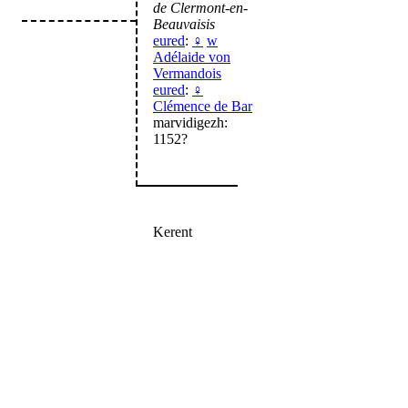
de Clermont-en-
Beauvaisis
eured
:
♀
w
Adélaide von
Vermandois
eured
:
♀
Clémence de Bar
marvidigezh:
1152?
Kerent