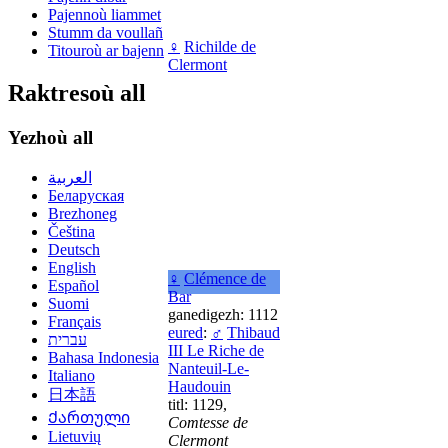
Pajennoù liammet
Stumm da voullañ
♀
Richilde de
Titouroù ar bajenn
Clermont
Raktresoù all
Yezhoù all
العربية
Беларуская
Brezhoneg
Čeština
Deutsch
English
♀
Clémence de
Español
Bar
Suomi
ganedigezh: 1112
Français
eured
:
♂
Thibaud
עברית
III Le Riche de
Bahasa Indonesia
Nanteuil-Le-
Italiano
Haudouin
日本語
titl: 1129,
Ქართული
Comtesse de
Lietuvių
Clermont