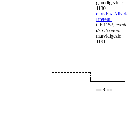
ganedigezh: ~
1130
eured
:
♀
Alix de
Breteuil
titl: 1152,
comte
de Clermont
marvidigezh:
1191
== 3 ==