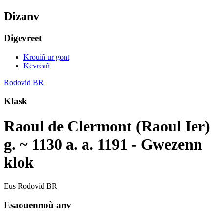
Dizanv
Digevreet
Krouiñ ur gont
Kevreañ
Rodovid BR
Klask
Raoul de Clermont (Raoul Ier)
g. ~ 1130 a. a. 1191 - Gwezenn
klok
Eus Rodovid BR
Esaouennoù anv