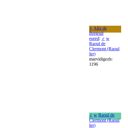
♀
Alix de
Breteuil
eured
:
♂
w
Raoul de
Clermont (Raoul
Ier)
marvidigezh:
1196
♂
w
Raoul de
Clermont (Raoul
Ier)