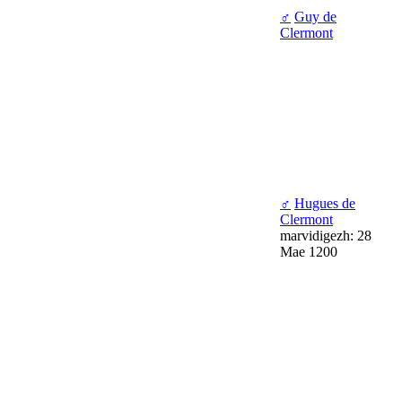
♂
Guy de
Clermont
♂
Hugues de
Clermont
marvidigezh: 28
Mae 1200