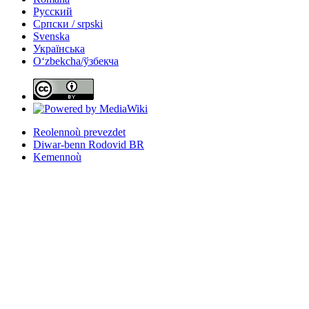
Русский
Српски / srpski
Svenska
Українська
Oʻzbekcha/ўзбекча
Reolennoù prevezdet
Diwar-benn Rodovid BR
Kemennoù