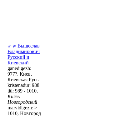
♂
w
Вышеслав
Владимирович
Русский и
Киевский
ganedigezh:
977?, Киев,
Киевская Русь
kristenadur: 988
titl: 989 - 1010,
Князь
Новгородский
marvidigezh: >
1010, Новгород