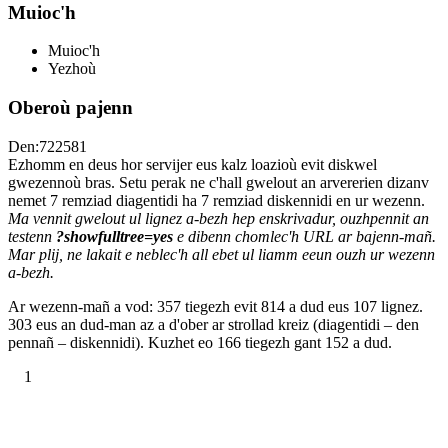
Muioc'h
Muioc'h
Yezhoù
Oberoù pajenn
Den:722581
Ezhomm en deus hor servijer eus kalz loazioù evit diskwel
gwezennoù bras. Setu perak ne c'hall gwelout an arvererien dizanv
nemet 7 remziad diagentidi ha 7 remziad diskennidi en ur wezenn.
Ma vennit gwelout ul lignez a-bezh hep enskrivadur, ouzhpennit an
testenn
?showfulltree=yes
e dibenn chomlec'h URL ar bajenn-mañ.
Mar plij, ne lakait e neblec'h all ebet ul liamm eeun ouzh ur wezenn
a-bezh.
Ar wezenn-mañ a vod: 357 tiegezh evit 814 a dud eus 107 lignez.
303 eus an dud-man az a d'ober ar strollad kreiz (diagentidi – den
pennañ – diskennidi). Kuzhet eo 166 tiegezh gant 152 a dud.
1