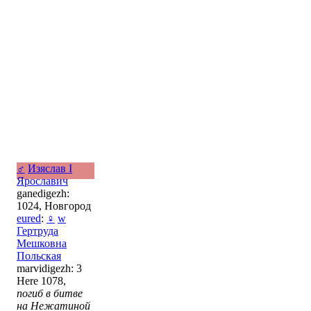
♂
Изяслав I
Ярославич
ganedigezh:
1024, Новгород
eured
:
♀
w
Гертруда
Мешковна
Польская
marvidigezh: 3
Here 1078,
погиб в битве
на Нежатиной