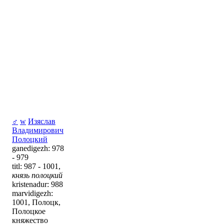
♂
w
Изяслав
Владимирович
Полоцкий
ganedigezh: 978
- 979
titl: 987 - 1001,
князь полоцкий
kristenadur: 988
marvidigezh:
1001, Полоцк,
Полоцкое
княжество