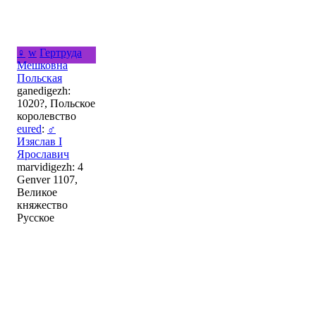
♀
w
Гертруда
Мешковна
Польская
ganedigezh:
1020?, Польское
королевство
eured
:
♂
Изяслав I
Ярославич
marvidigezh: 4
Genver 1107,
Великое
княжество
Русское