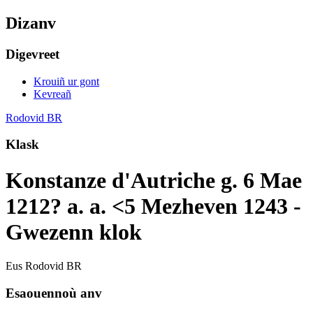
Dizanv
Digevreet
Krouiñ ur gont
Kevreañ
Rodovid BR
Klask
Konstanze d'Autriche g. 6 Mae
1212? a. a. <5 Mezheven 1243 -
Gwezenn klok
Eus Rodovid BR
Esaouennoù anv