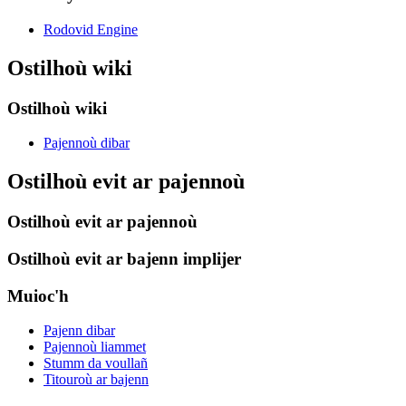
Rodovid Engine
Ostilhoù wiki
Ostilhoù wiki
Pajennoù dibar
Ostilhoù evit ar pajennoù
Ostilhoù evit ar pajennoù
Ostilhoù evit ar bajenn implijer
Muioc'h
Pajenn dibar
Pajennoù liammet
Stumm da voullañ
Titouroù ar bajenn