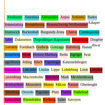
-
Aballantes
Aineidasa
Aleramiden
Anjou
Arduinici
Baden
Adtapet
Botaneiatissa
Brandebourg
Braunschweig-Wolfenbüttel
Brunswick
Buckenhall
Burgundy-Ivrea
Charon
Comitopouloï
Daber
Dalassenos
Diepoldinger-Rapotonen
Diogenissa
Diogène
diwar
Everstein
Formbach
Godwin
Gonzaga
Habsburg
Hanau
Henneberg
Hesse
Hessen-Marburg
Ibelin
Ingelger
Iwar
Jagiellonen
Jelling
Jülich
Kapetinger
Katzenelnbogen
Konradiner
Lancaster
Lindau
Lippe
Lobdeburg
Loon
Lorraine
Luxemburg
Macrembolite
Mansfeld
Mark
Mecklembourg
Meinhardiner
Meneutren
Munso
Mâcon
Nassau
Obertenghi
Oldenburg
Orceolo
Pegonites
Pfalz
Piasten
Podiebrad
Ramnulfide
Rheinfelden
Rietberg
Salier
Savoyen