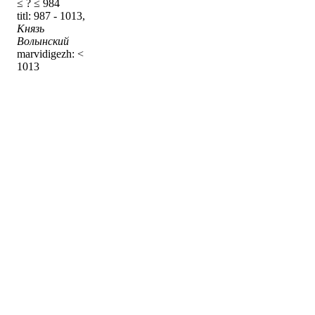
≤ ? ≤ 984
titl: 987 - 1013,
Князь
Волынский
marvidigezh: <
1013