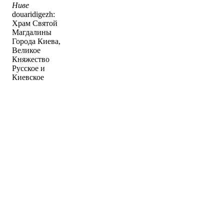
Ниве
douaridigezh:
Храм Святой
Магдалины
Города Киева,
Великое
Княжество
Русское и
Киевское