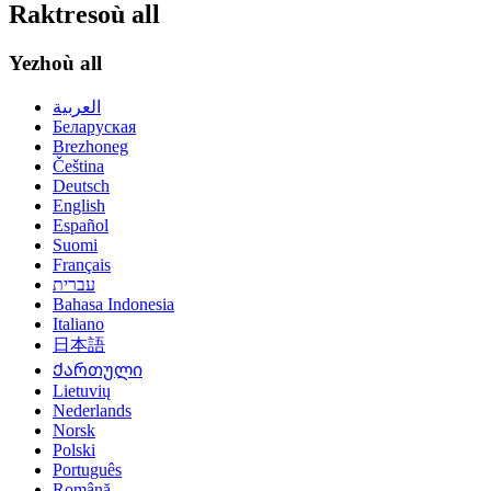
Raktresoù all
Yezhoù all
العربية
Беларуская
Brezhoneg
Čeština
Deutsch
English
Español
Suomi
Français
עברית
Bahasa Indonesia
Italiano
日本語
Ქართული
Lietuvių
Nederlands
Norsk
Polski
Português
Română