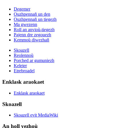
Degemer
Ouzhpennañ un den
Ouzhpennañ un tiegezh
Ma gwezenn
Roll an anvioù-tiegezh
Pajenn dre zegouezh
Kemmoù diwezhañ
Skoazell
Reolennoù
Porched ar gumuniezh
Keleier
Etrebroadel
Enklask araokaet
Enklask araokaet
Skoazell
Skoazell evit MediaWiki
An holl yezhoù