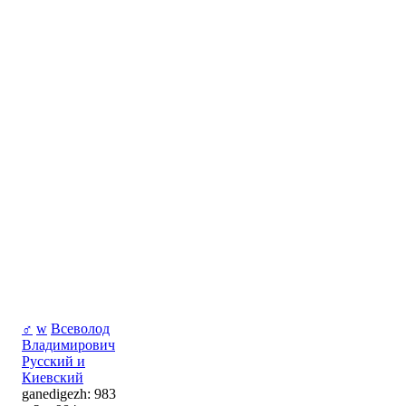
♂
w
Всеволод
Владимирович
Русский и
Киевский
ganedigezh: 983